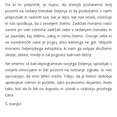
Da bi to preprečili, je nujno, da starejši postanemo bolj
pozorni na sedanji trenutek življenja in da poskušamo v njem
prepoznati in razločiti vse, kar je lepo, kar nas veseli, osrečuje
in nas spodbuja, da z veseljem živimo. Zadržati moramo našo
zavest pri sebi oziroma zadržati sebe v sedanjem trenutku in
se zavedati, kaj želimo, zakaj in čemu živimo. Osvojiti sebe in
se osredotočiti nase je pogoj, brez katerega ne gre. Izključiti
moramo življenjskega avtopilota, ki nam ga vsiljuje družbeno
okolje, oblast, mediji in žal pogosto tudi naši bližnji.
Ne smemo se bati reprogramirati svojega življenja, upravljati s
svojimi emocijami in biti pozorni na notranje signale, ki nas
opozarjajo, da smo lahko srečni. Trdijo, da je bistvo obdobja
upokojitve odmor in počitek, zato poskusimo dejansko živeti
tako, kot da bi bili na dopustu in uživali v razkošju prostega
časa.
Š. Ivanjko