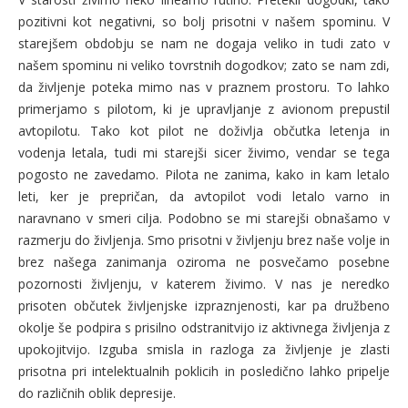
pozitivni kot negativni, so bolj prisotni v našem spominu. V
starejšem obdobju se nam ne dogaja veliko in tudi zato v
našem spominu ni veliko tovrstnih dogodkov; zato se nam zdi,
da življenje poteka mimo nas v praznem prostoru. To lahko
primerjamo s pilotom, ki je upravljanje z avionom prepustil
avtopilotu. Tako kot pilot ne doživlja občutka letenja in
vodenja letala, tudi mi starejši sicer živimo, vendar se tega
pogosto ne zavedamo. Pilota ne zanima, kako in kam letalo
leti, ker je prepričan, da avtopilot vodi letalo varno in
naravnano v smeri cilja. Podobno se mi starejši obnašamo v
razmerju do življenja. Smo prisotni v življenju brez naše volje in
brez našega zanimanja oziroma ne posvečamo posebne
pozornosti življenju, v katerem živimo. V nas je neredko
prisoten občutek življenjske izpraznjenosti, kar pa družbeno
okolje še podpira s prisilno odstranitvijo iz aktivnega življenja z
upokojitvijo. Izguba smisla in razloga za življenje je zlasti
prisotna pri intelektualnih poklicih in posledično lahko pripelje
do različnih oblik depresije.