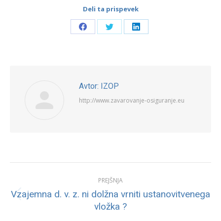
Deli ta prispevek
Share
Share
Share
on
on
on
Facebook
Twitter
LinkedIn
Avtor:
IZOP
http://www.zavarovanje-osiguranje.eu
Post
PREJŠNJA
navigation
Vzajemna d. v. z. ni dolžna vrniti ustanovitvenega
Previous
vložka ?
post: