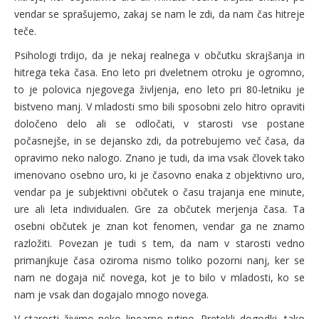
vendar se sprašujemo, zakaj se nam le zdi, da nam čas hitreje
teče.
Psihologi trdijo, da je nekaj realnega v občutku skrajšanja in
hitrega teka časa. Eno leto pri dveletnem otroku je ogromno,
to je polovica njegovega življenja, eno leto pri 80-letniku je
bistveno manj. V mladosti smo bili sposobni zelo hitro opraviti
določeno delo ali se odločati, v starosti vse postane
počasnejše, in se dejansko zdi, da potrebujemo več časa, da
opravimo neko nalogo. Znano je tudi, da ima vsak človek tako
imenovano osebno uro, ki je časovno enaka z objektivno uro,
vendar pa je subjektivni občutek o času trajanja ene minute,
ure ali leta individualen. Gre za občutek merjenja časa. Ta
osebni občutek je znan kot fenomen, vendar ga ne znamo
razložiti. Povezan je tudi s tem, da nam v starosti vedno
primanjkuje časa oziroma nismo toliko pozorni nanj, ker se
nam ne dogaja nič novega, kot je to bilo v mladosti, ko se
nam je vsak dan dogajalo mnogo novega.
V starosti živimo neko linearno rutino. Pretekli dogodki, tako