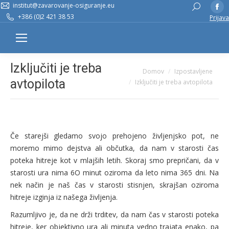
institut@zavarovanje-osiguranje.eu
Fa
Search:
+386 (0)2 421 38 53
Prijava
pa
op
in
n
Izključiti je treba
You are here:
Domov
Izpostavljene
w
avtopilota
Izključiti je treba avtopilota
Če starejši gledamo svojo prehojeno življenjsko pot, ne
moremo mimo dejstva ali občutka, da nam v starosti čas
poteka hitreje kot v mlajših letih. Skoraj smo prepričani, da v
starosti ura nima 6O minut oziroma da leto nima 365 dni. Na
nek način je naš čas v starosti stisnjen, skrajšan oziroma
hitreje izginja iz našega življenja.
Razumljivo je, da ne drži trditev, da nam čas v starosti poteka
hitreje, ker objektivno ura ali minuta vedno trajata enako, pa