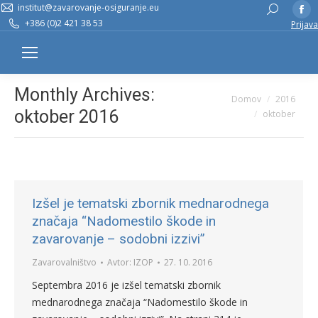
institut@zavarovanje-osiguranje.eu
Fa
Search:
+386 (0)2 421 38 53
Prijava
pa
op
in
n
Monthly Archives:
You are here:
Domov
2016
w
oktober 2016
oktober
Izšel je tematski zbornik mednarodnega
značaja “Nadomestilo škode in
zavarovanje – sodobni izzivi”
Zavarovalništvo
Avtor:
IZOP
27. 10. 2016
Septembra 2016 je izšel tematski zbornik
mednarodnega značaja “Nadomestilo škode in