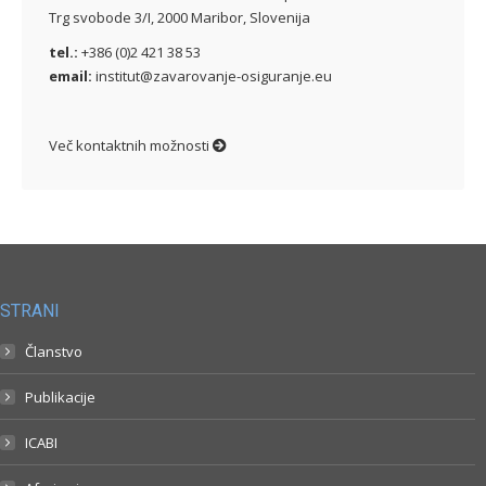
Trg svobode 3/I, 2000 Maribor, Slovenija
tel.:
+386 (0)2 421 38 53
email:
institut@zavarovanje-osiguranje.eu
Več kontaktnih možnosti
STRANI
Članstvo
Publikacije
ICABI