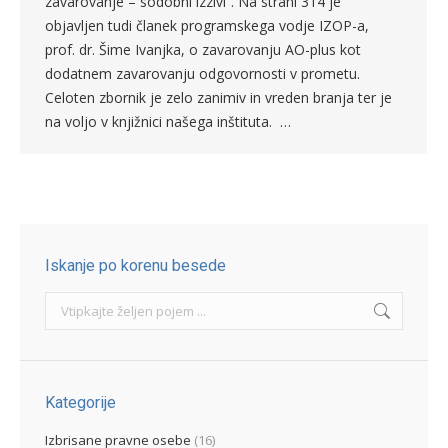
zavarovanje – sodobni izzivi”. Na strani 314 je
objavljen tudi članek programskega vodje IZOP-a,
prof. dr. Šime Ivanjka, o zavarovanju AO-plus kot
dodatnem zavarovanju odgovornosti v prometu.
Celoten zbornik je zelo zanimiv in vreden branja ter je
na voljo v knjižnici našega inštituta. …
Iskanje po korenu besede
Search:
Kategorije
Izbrisane pravne osebe
(16)