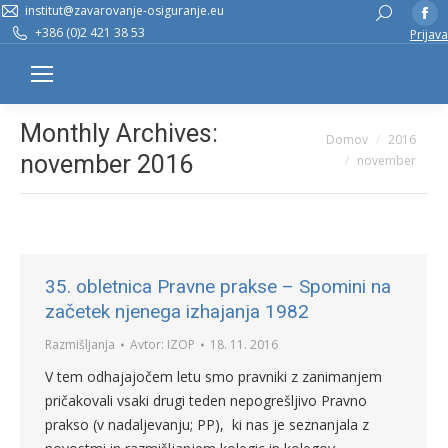
institut@zavarovanje-osiguranje.eu
Fa
Search:
+386 (0)2 421 38 53
Prijava
pa
op
in
n
Monthly Archives:
You are here:
Domov
2016
w
november 2016
november
35. obletnica Pravne prakse – Spomini na
začetek njenega izhajanja 1982
Razmišljanja
Avtor:
IZOP
18. 11. 2016
V tem odhajajočem letu smo pravniki z zanimanjem
pričakovali vsaki drugi teden nepogrešljivo Pravno
prakso (v nadaljevanju; PP), ki nas je seznanjala z