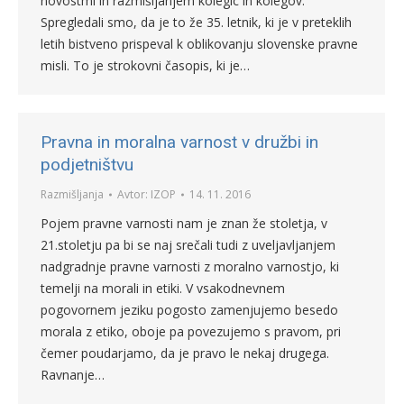
novostmi in razmišljanjem kolegic in kolegov.
Spregledali smo, da je to že 35. letnik, ki je v preteklih
letih bistveno prispeval k oblikovanju slovenske pravne
misli. To je strokovni časopis, ki je…
Pravna in moralna varnost v družbi in
podjetništvu
Razmišljanja
Avtor:
IZOP
14. 11. 2016
Pojem pravne varnosti nam je znan že stoletja, v
21.stoletju pa bi se naj srečali tudi z uveljavljanjem
nadgradnje pravne varnosti z moralno varnostjo, ki
temelji na morali in etiki. V vsakodnevnem
pogovornem jeziku pogosto zamenjujemo besedo
morala z etiko, oboje pa povezujemo s pravom, pri
čemer poudarjamo, da je pravo le nekaj drugega.
Ravnanje…