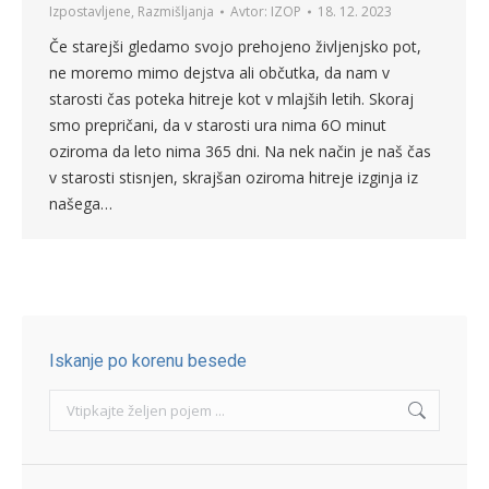
Izpostavljene
,
Razmišljanja
Avtor:
IZOP
18. 12. 2023
Če starejši gledamo svojo prehojeno življenjsko pot,
ne moremo mimo dejstva ali občutka, da nam v
starosti čas poteka hitreje kot v mlajših letih. Skoraj
smo prepričani, da v starosti ura nima 6O minut
oziroma da leto nima 365 dni. Na nek način je naš čas
v starosti stisnjen, skrajšan oziroma hitreje izginja iz
našega…
Iskanje po korenu besede
Search: