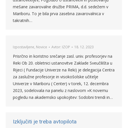
mešane zavarovalne družbe PRIMA, d.d. sedežem v
Mariboru. To je bila prva zasebna zavarovalnica v
takratnih…
Izpostavljene
,
Novice
Avtor:
IZOP
18. 12. 2023
Prisrčno in koristno srečanje zasl. univ. profesorjev na
Reki Ob 20. obletnici ustanovitve Zaklade Sveučilišta u
Rijeci ( Fundacije Univerze na Reki) je delegacija Centra
za zaslužne profesorje in visokošolske učitelje
Univerze v Mariboru ( Center) v torek, 12. decembra
2023, sodelovala na panelu z naslovom »K novemu
pogledu na akademsko upokojitev: Sodobni trendi in…
Izključiti je treba avtopilota