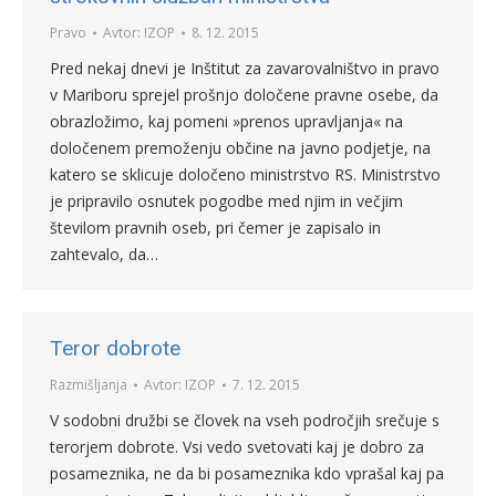
Pravo
Avtor:
IZOP
8. 12. 2015
Pred nekaj dnevi je Inštitut za zavarovalništvo in pravo
v Mariboru sprejel prošnjo določene pravne osebe, da
obrazložimo, kaj pomeni »prenos upravljanja« na
določenem premoženju občine na javno podjetje, na
katero se sklicuje določeno ministrstvo RS. Ministrstvo
je pripravilo osnutek pogodbe med njim in večjim
številom pravnih oseb, pri čemer je zapisalo in
zahtevalo, da…
Teror dobrote
Razmišljanja
Avtor:
IZOP
7. 12. 2015
V sodobni družbi se človek na vseh področjih srečuje s
terorjem dobrote. Vsi vedo svetovati kaj je dobro za
posameznika, ne da bi posameznika kdo vprašal kaj pa