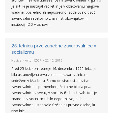
storitev in za vse udeležence na zavarovalnem trgu. To
je akt, ki je nastajal več let in je v oblikovanju njegove
vsebine, posredno ali neposredno, sodelovalo tisoč
zavarovalnih svetovno znanih strokovnjakov in
institucij. IDD v osnovi…
25. letnica prve zasebne zavarovalnice v
socializmu
Novice
Avtor:
IZOP
22. 12. 2015
Pred 25 leti, konkretneje 16. decembra 1990. leta, je
bila ustanovljena prva zasebna zavarovalnica s
sedežem v Mariboru. Samo dejstvo ustanovitve
zavarovalnice ni pomembno, če to ne bi bila prva
zavarovalnica v svetu, v socialističnih državah. Kot je
znano je v socializmu bilo nepojmljivo, da bi
zavarovalnice ustanovile fizične ali pravne osebe, ki
niso bile…