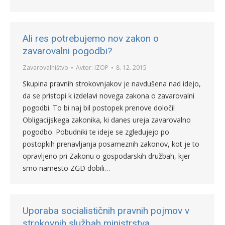
Ali res potrebujemo nov zakon o
zavarovalni pogodbi?
Zavarovalništvo
Avtor:
IZOP
8. 12. 2015
Skupina pravnih strokovnjakov je navdušena nad idejo,
da se pristopi k izdelavi novega zakona o zavarovalni
pogodbi. To bi naj bil postopek prenove določil
Obligacijskega zakonika, ki danes ureja zavarovalno
pogodbo. Pobudniki te ideje se zgledujejo po
postopkih prenavljanja posameznih zakonov, kot je to
opravljeno pri Zakonu o gospodarskih družbah, kjer
smo namesto ZGD dobili…
Uporaba socialističnih pravnih pojmov v
strokovnih službah ministrstva