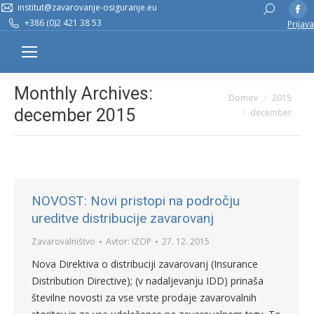
institut@zavarovanje-osiguranje.eu
Fa
Search:
+386 (0)2 421 38 53
Prijava
pa
op
in
n
Monthly Archives:
You are here:
Domov
2015
w
december 2015
december
NOVOST: Novi pristopi na področju
ureditve distribucije zavarovanj
Zavarovalništvo
Avtor:
IZOP
27. 12. 2015
Nova Direktiva o distribuciji zavarovanj (Insurance
Distribution Directive); (v nadaljevanju IDD) prinaša
številne novosti za vse vrste prodaje zavarovalnih