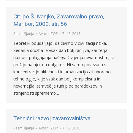
Cit. po Š. Ivanjko, Zavarovalno pravo,
Maribor, 2009, str. 56
Razmišljanja
Avtor:
IZOP
7. 12. 2015
Teoretiki poudarjajo, da živimo v civilizaciji rizika.
Sedanja družba je vsak dan bolj ranljiva, kar terja
nujnost prilagajanja našega življenja nevarnostim, ki
prežijo na njo, na dolgi rok. Ni samo povezana s
koncentracijo aktivnosti in urbanizacijo ali uporabo
tehnologije, ki je vsak dan bolj kompleksna in
nevarnejša, temveč je tudi plod paradoksov in
strnjenosti sprememb…
Tehnični razvoj zavarovalništva
Razmišljanja
Avtor:
IZOP
7. 12. 2015