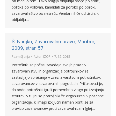
on meni o tem. Tako religija obljublja srečo po smrti,
politika po volitvah, kandidati za poroko po poroki,
zavarovalništvo po nesreči.. Vendar nihče od tistih, ki
obljublja…
Š. Ivanjko, Zavarovalno pravo, Maribor,
2009, stran 57.
Razmišljanja
Avtor:
IZOP
7. 12. 2015
Potrošniki se počasi zavedajo svojih pravic v
zavarovalništvu in organizacije potrošnikov že
zastavljajo vprašanja v zvezi z varstvom potrošnikov,
zavarovancev v zavarovalnih pogodbah. Pričakovati je,
da bodo potrošniki igrali pomembno vlogo pri izvajanju
storitev. V tujini so potrošniki že organizirani v posebne
organizacije, ki imajo izključni namen boriti se za
pravico zavarovancev proti zavarovalnicam (glej…