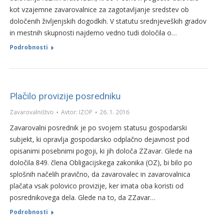
kot vzajemne zavarovalnice za zagotavljanje sredstev ob
določenih življenjskih dogodkih. V statutu srednjeveških gradov
in mestnih skupnosti najdemo vedno tudi določila o…
Podrobnosti
Plačilo provizije posredniku
Zavarovalništvo
Avtor:
IZOP
26. 1. 2016
Zavarovalni posrednik je po svojem statusu gospodarski
subjekt, ki opravlja gospodarsko odplačno dejavnost pod
opisanimi posebnimi pogoji, ki jih določa ZZavar. Glede na
določila 849. člena Obligacijskega zakonika (OZ), bi bilo po
splošnih načelih pravično, da zavarovalec in zavarovalnica
plačata vsak polovico provizije, ker imata oba koristi od
posrednikovega dela. Glede na to, da ZZavar…
Podrobnosti