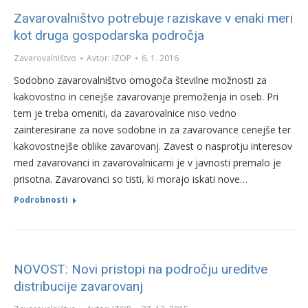
Zavarovalništvo potrebuje raziskave v enaki meri
kot druga gospodarska področja
Zavarovalništvo
Avtor:
IZOP
6. 1. 2016
Sodobno zavarovalništvo omogoča številne možnosti za
kakovostno in cenejše zavarovanje premoženja in oseb. Pri
tem je treba omeniti, da zavarovalnice niso vedno
zainteresirane za nove sodobne in za zavarovance cenejše ter
kakovostnejše oblike zavarovanj. Zavest o nasprotju interesov
med zavarovanci in zavarovalnicami je v javnosti premalo je
prisotna. Zavarovanci so tisti, ki morajo iskati nove…
Podrobnosti
NOVOST: Novi pristopi na področju ureditve
distribucije zavarovanj