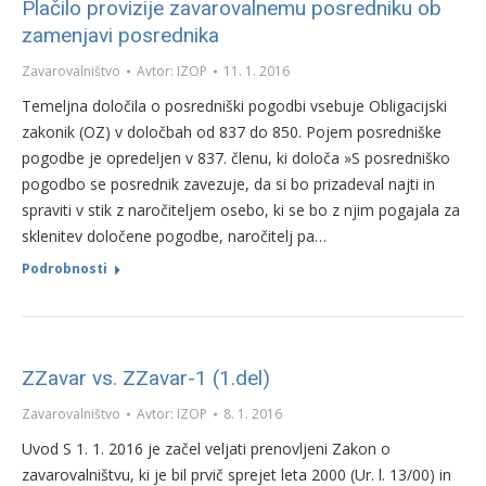
Plačilo provizije zavarovalnemu posredniku ob
zamenjavi posrednika
Zavarovalništvo
Avtor:
IZOP
11. 1. 2016
Temeljna določila o posredniški pogodbi vsebuje Obligacijski
zakonik (OZ) v določbah od 837 do 850. Pojem posredniške
pogodbe je opredeljen v 837. členu, ki določa »S posredniško
pogodbo se posrednik zavezuje, da si bo prizadeval najti in
spraviti v stik z naročiteljem osebo, ki se bo z njim pogajala za
sklenitev določene pogodbe, naročitelj pa…
Podrobnosti
ZZavar vs. ZZavar-1 (1.del)
Zavarovalništvo
Avtor:
IZOP
8. 1. 2016
Uvod S 1. 1. 2016 je začel veljati prenovljeni Zakon o
zavarovalništvu, ki je bil prvič sprejet leta 2000 (Ur. l. 13/00) in