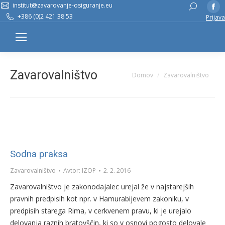
institut@zavarovanje-osiguranje.eu
Fa
Search:
+386 (0)2 421 38 53
Prijava
pa
op
in
n
w
Zavarovalništvo
You are here:
Domov
Zavarovalništvo
Sodna praksa
Zavarovalništvo
Avtor:
IZOP
2. 2. 2016
Zavarovalništvo je zakonodajalec urejal že v najstarejših
pravnih predpisih kot npr. v Hamurabijevem zakoniku, v
predpisih starega Rima, v cerkvenem pravu, ki je urejalo
delovanja raznih bratovščin, ki so v osnovi pogosto delovale