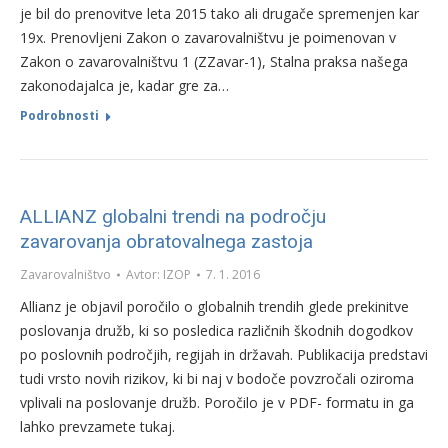
je bil do prenovitve leta 2015 tako ali drugače spremenjen kar
19x. Prenovljeni Zakon o zavarovalništvu je poimenovan v
Zakon o zavarovalništvu 1 (ZZavar-1), Stalna praksa našega
zakonodajalca je, kadar gre za…
Podrobnosti
ALLIANZ globalni trendi na področju
zavarovanja obratovalnega zastoja
Zavarovalništvo
Avtor:
IZOP
7. 1. 2016
Allianz je objavil poročilo o globalnih trendih glede prekinitve
poslovanja družb, ki so posledica različnih škodnih dogodkov
po poslovnih področjih, regijah in državah. Publikacija predstavi
tudi vrsto novih rizikov, ki bi naj v bodoče povzročali oziroma
vplivali na poslovanje družb. Poročilo je v PDF- formatu in ga
lahko prevzamete tukaj.