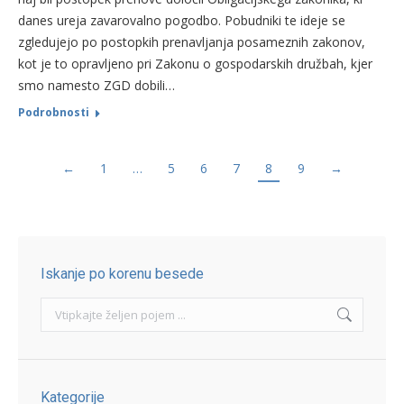
danes ureja zavarovalno pogodbo. Pobudniki te ideje se
zgledujejo po postopkih prenavljanja posameznih zakonov,
kot je to opravljeno pri Zakonu o gospodarskih družbah, kjer
smo namesto ZGD dobili…
Podrobnosti
←
1
…
5
6
7
8
9
→
Iskanje po korenu besede
Search:
Kategorije