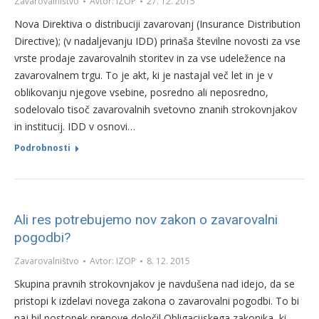
Zavarovalništvo
Avtor:
IZOP
27. 12. 2015
Nova Direktiva o distribuciji zavarovanj (Insurance Distribution
Directive); (v nadaljevanju IDD) prinaša številne novosti za vse
vrste prodaje zavarovalnih storitev in za vse udeležence na
zavarovalnem trgu. To je akt, ki je nastajal več let in je v
oblikovanju njegove vsebine, posredno ali neposredno,
sodelovalo tisoč zavarovalnih svetovno znanih strokovnjakov
in institucij. IDD v osnovi…
Podrobnosti
Ali res potrebujemo nov zakon o zavarovalni
pogodbi?
Zavarovalništvo
Avtor:
IZOP
8. 12. 2015
Skupina pravnih strokovnjakov je navdušena nad idejo, da se
pristopi k izdelavi novega zakona o zavarovalni pogodbi. To bi
naj bil postopek prenove določil Obligacijskega zakonika, ki