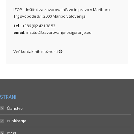
IZOP – Inštitut za zavarovalništvo in pravo v Mariboru
Trg svobode 3/I, 2000 Maribor, Slovenija
tel.:
+386 (0)2 421 38 53
email:
institut@zavarovanje-osiguranje.eu
Več kontaktnih možnosti
STRANI
Članstvo
Publikacije
ICABI