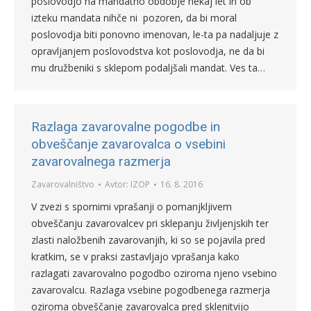
poslovodjo na mandatno obdobje nekaj let in ob
izteku mandata nihče ni pozoren, da bi moral
poslovodja biti ponovno imenovan, le-ta pa nadaljuje z
opravljanjem poslovodstva kot poslovodja, ne da bi
mu družbeniki s sklepom podaljšali mandat. Ves ta…
Razlaga zavarovalne pogodbe in
obveščanje zavarovalca o vsebini
zavarovalnega razmerja
Zavarovalništvo
Avtor:
IZOP
16. 8. 2016
V zvezi s spornimi vprašanji o pomanjkljivem
obveščanju zavarovalcev pri sklepanju življenjskih ter
zlasti naložbenih zavarovanjih, ki so se pojavila pred
kratkim, se v praksi zastavljajo vprašanja kako
razlagati zavarovalno pogodbo oziroma njeno vsebino
zavarovalcu. Razlaga vsebine pogodbenega razmerja
oziroma obveščanje zavarovalca pred sklenitvijo