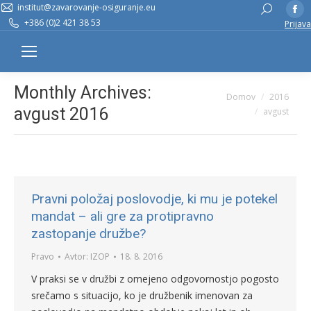
institut@zavarovanje-osiguranje.eu
Fa
Search:
+386 (0)2 421 38 53
Prijava
pa
op
in
n
Monthly Archives:
You are here:
Domov
2016
w
avgust 2016
avgust
Pravni položaj poslovodje, ki mu je potekel
mandat – ali gre za protipravno
zastopanje družbe?
Pravo
Avtor:
IZOP
18. 8. 2016
V praksi se v družbi z omejeno odgovornostjo pogosto
srečamo s situacijo, ko je družbenik imenovan za