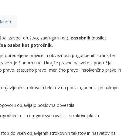
 članom
ba, zavod, društvo, zadruga in dr.),
zasebnik
(nosilec
čna oseba kot potrošnik.
e opredeljene pravice in obveznosti pogodbenih strank ter
P zavezuje članom nuditi krajše pravne nasvete s področja
o pravo, statusno pravo, menično pravo, insolvenčno pravo in
objavljenih strokovnih tekstov na portalu, popust pri nakupu
govoru objavljajo poslovna obvestila.
ogodbenimi in drugimi svetovalci – strokovnjaki za
stop do vseh objavljenih strokovnih tekstov in nasvetov na