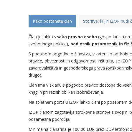
Kako postanete član
Storitve, ki jih IZOP nudi
Član je lahko
vsaka pravna oseba
(gospodarska druž
svobodnega poklica),
podjetnik posameznik in fizi
S podpisom pogodbe o članstvu, v kateri so podrobnej
pravice, obveznosti in odgovornosti inštituta, se IZO
zavarovalništva in gospodarskega prava (odškodninsk
drugo).
Član ima v skladu s pogodbo pravico dostopa do vseh 
knjig in pri raznih oblikah izobraževanja.
Na spletnem portalu IZOP lahko člani po posebnem do
IZOP članom zagotavlja strokovne storitve s svojimi p
posamezna področja.
Minimalna članarina je 100,00 EUR brez DDV letno (do