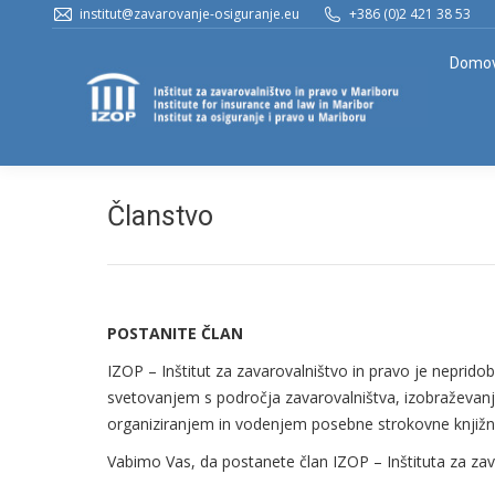
institut@zavarovanje-osiguranje.eu
+386 (0)2 421 38 53
Domo
Članstvo
POSTANITE ČLAN
IZOP – Inštitut za zavarovalništvo in pravo je nepridob
svetovanjem s področja zavarovalništva, izobraževanjem
organiziranjem in vodenjem posebne strokovne knjižni
Vabimo Vas, da postanete član IZOP – Inštituta za zav