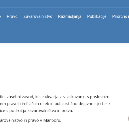
v
Pravo
Zavarovalništvo
Razmišljanja
Publikacije
Prisrčno 
itni zasebni zavod, ki se ukvarja z raziskavami, s poslovnim
 pravnih in fizičnih oseb in publicistično dejavnostjo ter z
ce s področja zavarovalništva in prava.
arovalništvo in pravo v Mariboru.