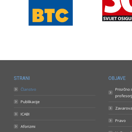
STRANI
OBJAVE
Članstvo
Prisrčno 
profesorj
Publikacije
Zavarova
ICABI
Pravo
Aforizmi