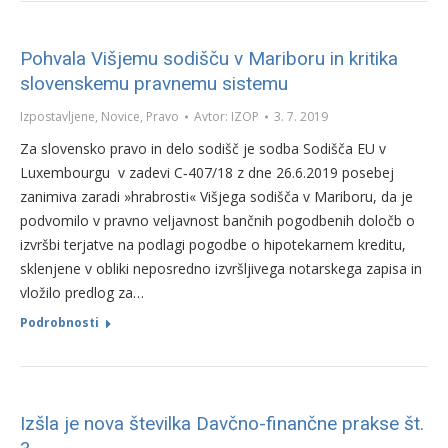
Pohvala Višjemu sodišču v Mariboru in kritika
slovenskemu pravnemu sistemu
Izpostavljene
,
Novice
,
Pravo
Avtor:
IZOP
3. 7. 2019
Za slovensko pravo in delo sodišč je sodba Sodišča EU v
Luxembourgu v zadevi C‑407/18 z dne 26.6.2019 posebej
zanimiva zaradi »hrabrosti« Višjega sodišča v Mariboru, da je
podvomilo v pravno veljavnost bančnih pogodbenih določb o
izvršbi terjatve na podlagi pogodbe o hipotekarnem kreditu,
sklenjene v obliki neposredno izvršljivega notarskega zapisa in
vložilo predlog za…
Podrobnosti
Izšla je nova številka Davčno-finančne prakse št.