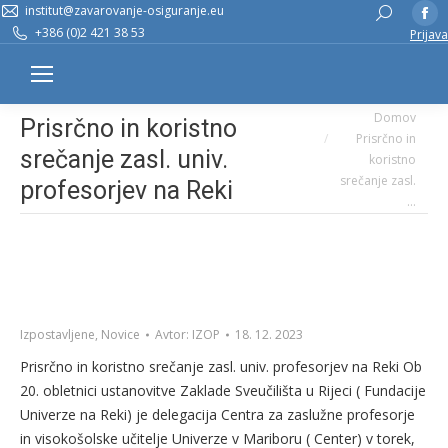
institut@zavarovanje-osiguranje.eu
Fa
Search:
+386 (0)2 421 38 53
Prijava
pa
op
in
You are here:
n
Domov
Prisrčno in koristno
Prisrčno in
w
srečanje zasl. univ.
koristno
srečanje zasl.
profesorjev na Reki
…
Izpostavljene
,
Novice
Avtor:
IZOP
18. 12. 2023
Prisrčno in koristno srečanje zasl. univ. profesorjev na Reki Ob
20. obletnici ustanovitve Zaklade Sveučilišta u Rijeci ( Fundacije
Univerze na Reki) je delegacija Centra za zaslužne profesorje
in visokošolske učitelje Univerze v Mariboru ( Center) v torek,