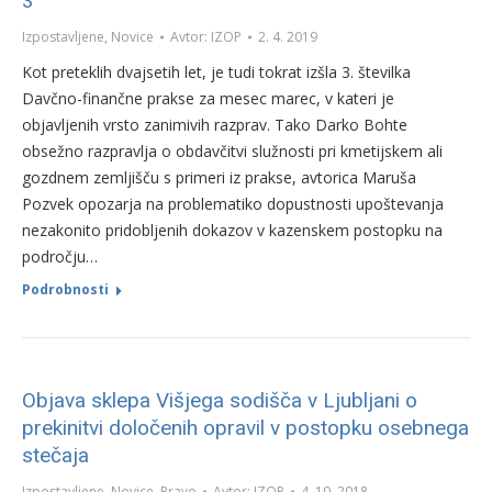
3
Izpostavljene
,
Novice
Avtor:
IZOP
2. 4. 2019
Kot preteklih dvajsetih let, je tudi tokrat izšla 3. številka
Davčno-finančne prakse za mesec marec, v kateri je
objavljenih vrsto zanimivih razprav. Tako Darko Bohte
obsežno razpravlja o obdavčitvi služnosti pri kmetijskem ali
gozdnem zemljišču s primeri iz prakse, avtorica Maruša
Pozvek opozarja na problematiko dopustnosti upoštevanja
nezakonito pridobljenih dokazov v kazenskem postopku na
področju…
Podrobnosti
Objava sklepa Višjega sodišča v Ljubljani o
prekinitvi določenih opravil v postopku osebnega
stečaja
Izpostavljene
,
Novice
,
Pravo
Avtor:
IZOP
4. 10. 2018