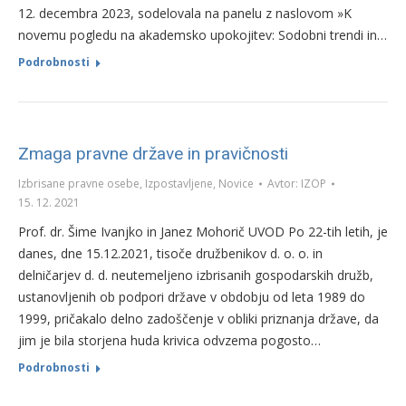
12. decembra 2023, sodelovala na panelu z naslovom »K
novemu pogledu na akademsko upokojitev: Sodobni trendi in…
Podrobnosti
Zmaga pravne države in pravičnosti
Izbrisane pravne osebe
,
Izpostavljene
,
Novice
Avtor:
IZOP
15. 12. 2021
Prof. dr. Šime Ivanjko in Janez Mohorič UVOD Po 22-tih letih, je
danes, dne 15.12.2021, tisoče družbenikov d. o. o. in
delničarjev d. d. neutemeljeno izbrisanih gospodarskih družb,
ustanovljenih ob podpori države v obdobju od leta 1989 do
1999, pričakalo delno zadoščenje v obliki priznanja države, da
jim je bila storjena huda krivica odvzema pogosto…
Podrobnosti