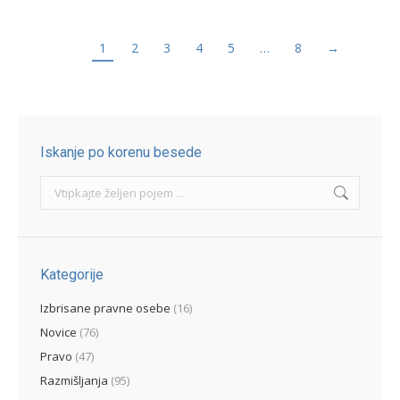
1
2
3
4
5
…
8
→
Iskanje po korenu besede
Search:
Kategorije
Izbrisane pravne osebe
(16)
Novice
(76)
Pravo
(47)
Razmišljanja
(95)