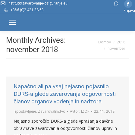
institut@zavarovanje-osiguranje.eu
Fa
Search:
+386 (0)2 421 38 53
Prijava
pa
op
in
n
Monthly Archives:
You are here:
Domov
2018
w
november 2018
november
Napačno ali pa vsaj nejasno pojasnilo
DURS-a glede zavarovanja odgovornosti
članov organov vodenja in nadzora
Izpostavljene
,
Zavarovalništvo
Avtor:
IZOP
22. 11. 2018
Nejasno sporočilo DURS-a glede vprašanja davčne
obravnave zavarovanja odgovornosti članov uprav in