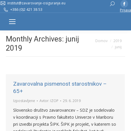
institut@zavarovanje-osiguranje.eu
Fa
Search:
+386 (0)2 421 38 53
Prijava
pa
op
in
n
Monthly Archives:
junij
You are here:
Domov
2019
w
2019
junij
Zavarovalna pismenost starostnikov –
65+
Izpostavljene
Avtor:
IZOP
29. 6. 2019
Slovensko društvo zavarovancev – SDZ je sodelovalo
v koordinaciji s Pravno fakulteto Univerze v Mariboru
pri izvedbi projekta ŠIPK. ŠIPK je projekt, v katerem so