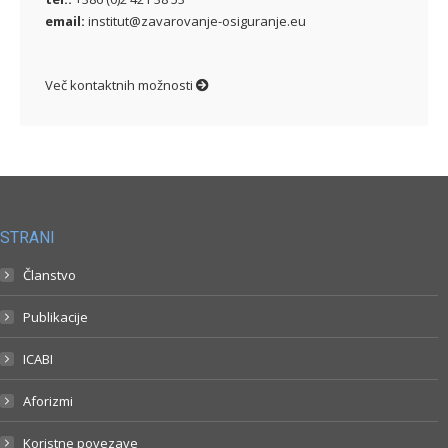
email:
institut@zavarovanje-osiguranje.eu
Več kontaktnih možnosti
STRANI
Članstvo
Publikacije
ICABI
Aforizmi
Koristne povezave