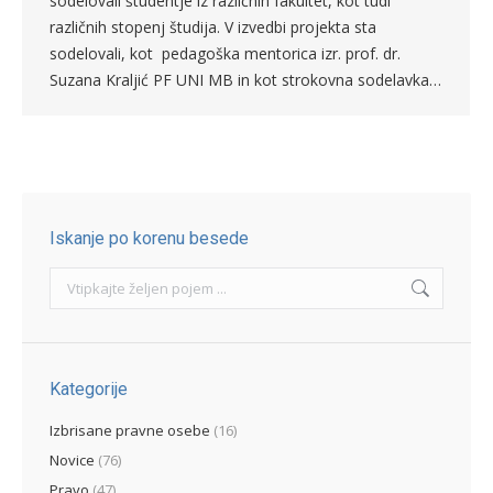
sodelovali študentje iz različnih fakultet, kot tudi
različnih stopenj študija. V izvedbi projekta sta
sodelovali, kot pedagoška mentorica izr. prof. dr.
Suzana Kraljić PF UNI MB in kot strokovna sodelavka…
Iskanje po korenu besede
Search:
Kategorije
Izbrisane pravne osebe
(16)
Novice
(76)
Pravo
(47)