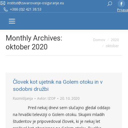
institut@zavarovanje-osiguranje.eu
Fa
Search:
+386 (0)2 421 38 53
Prijava
pa
op
in
n
Monthly Archives:
You are here:
Domov
2020
w
oktober 2020
oktober
Človek kot ujetnik na Golem otoku in v
sodobni družbi
Razmišljanja
Avtor:
IZOP
20. 10. 2020
Pred nekaj dnevi sem slučajno gledal oddajo
na hrvaški televiziji o Golem otoku. Skupini mladih
študentov je pripovedoval človek, ki je nekaj let