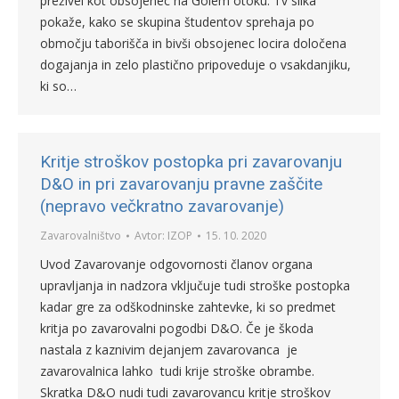
preživel kot obsojenec na Golem otoku. Tv slika
pokaže, kako se skupina študentov sprehaja po
območju taborišča in bivši obsojenec locira določena
dogajanja in zelo plastično pripoveduje o vsakdanjiku,
ki so…
Kritje stroškov postopka pri zavarovanju
D&O in pri zavarovanju pravne zaščite
(nepravo večkratno zavarovanje)
Zavarovalništvo
Avtor:
IZOP
15. 10. 2020
Uvod Zavarovanje odgovornosti članov organa
upravljanja in nadzora vključuje tudi stroške postopka
kadar gre za odškodninske zahtevke, ki so predmet
kritja po zavarovalni pogodbi D&O. Če je škoda
nastala z kaznivim dejanjem zavarovanca je
zavarovalnica lahko tudi krije stroške obrambe.
Skratka D&O nudi tudi zavarovancu kritje stroškov