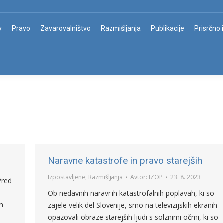
v
Pravo
Zavarovalništvo
Razmišljanja
Publikacije
Prisrčno 
Naravne katastrofe in pravo starejših
Izpostavljene
,
Razmišljanja
Avtor:
IZOP
23. 8. 2023
Pred
Ob nedavnih naravnih katastrofalnih poplavah, ki so
om
zajele velik del Slovenije, smo na televizijskih ekranih
opazovali obraze starejših ljudi s solznimi očmi, ki so