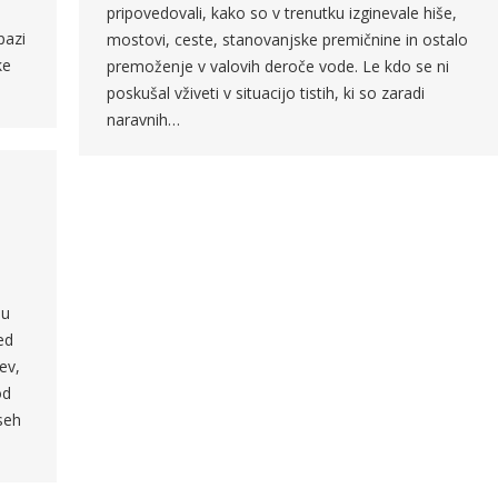
pripovedovali, kako so v trenutku izginevale hiše,
pazi
mostovi, ceste, stanovanjske premičnine in ostalo
ke
premoženje v valovih deroče vode. Le kdo se ni
…
poskušal vživeti v situacijo tistih, ki so zaradi
naravnih…
ju
ed
ev,
od
vseh