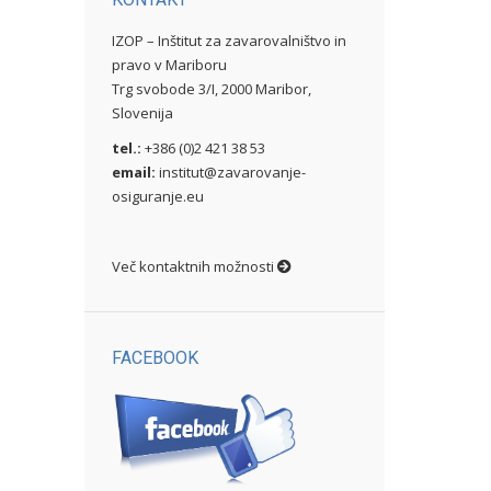
IZOP – Inštitut za zavarovalništvo in
pravo v Mariboru
Trg svobode 3/I, 2000 Maribor,
Slovenija
tel.:
+386 (0)2 421 38 53
email:
institut@zavarovanje-
osiguranje.eu
Več kontaktnih možnosti
FACEBOOK