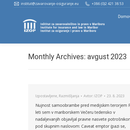
institut@zavarovanje-osiguranje.eu
+386 (0)2 421 38 53
Domo
Monthly Archives:
avgust 2023
Izpostavljene
,
Razmišljanja
Avtor:
IZOP
23. 8. 2023
Nujnost samoobrambe pred medijskim terorjem 
leti sem v mariborskem Večeru tedensko v
nadaljevanjih objavljal pravne nasvete potrošnik
pod skupnim naslovom: Caveat emptor (pazi se,