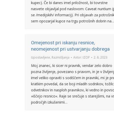
kupec). Če bi danes imel priložnost, bi tovrstne
nasvete objavljal pod naslovom: Caveat nuntium (
se /medijskih/ informacij). Pri objavah za potrošni
sem opozarjal kupce na trgu potrošnih dobrin na
Omejenost pri iskanju resnice,
neomejenost pri ustvarjanju dobrega
Izpostavljene
,
Razmišljanja
Avtor:
IZOP
2. 8. 2023
Moj znanec, ki sicer ni pravnik, vendar zelo dobro
pozna življenje, povezano s pravom, in je v življen
imel veliko opraviti s sodiščem in pravniki, mi je pr
kratkim povedal, da se boji mladih sodnikov, tožilc
odvetnikov in nasploh pravnikov, ki vedno in povs
»iščejo resnico«. Raje se srečuje s starejšimi, na 
področjih izkušenimi…