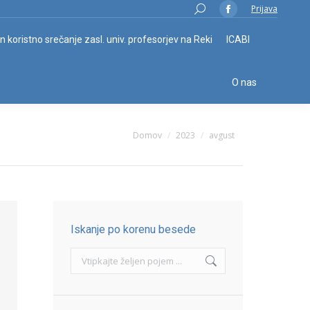
Search:
Prijava
Facebook
page
in koristno srečanje zasl. univ. profesorjev na Reki
ICABI
opens
in
O nas
new
window
You are here:
Domov
2023
avgust
Iskanje po korenu besede
Search: