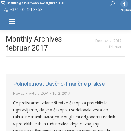
institut@zavarovanje-osiguranje.eu
Fa
Search:
+386 (0)2 421 38 53
Prijava
pa
op
in
n
Monthly Archives:
You are here:
Domov
2017
w
februar 2017
februar
Polnoletnost Davčno-finančne prakse
Novice
Avtor:
IZOP
10. 2. 2017
Če prelistamo izdane številke časopisa preteklih let
ugotavljamo, da je v časopisu sodelovala vrsta do
takrat neznanih avtorjev. Kot glavni odgovorni urednik
v preteklih letih in tudi nosilec ideje o izhajanju
tovrstnega časopisa ugotavljam, da smo vsi tisti, ki