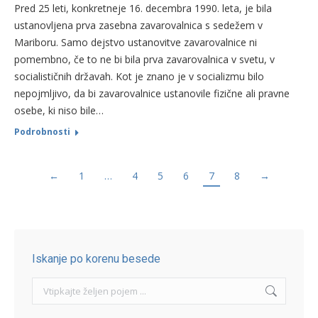
Pred 25 leti, konkretneje 16. decembra 1990. leta, je bila
ustanovljena prva zasebna zavarovalnica s sedežem v
Mariboru. Samo dejstvo ustanovitve zavarovalnice ni
pomembno, če to ne bi bila prva zavarovalnica v svetu, v
socialističnih državah. Kot je znano je v socializmu bilo
nepojmljivo, da bi zavarovalnice ustanovile fizične ali pravne
osebe, ki niso bile…
Podrobnosti
←
1
…
4
5
6
7
8
→
Iskanje po korenu besede
Search: