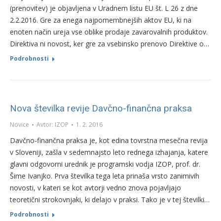
(prenovitev) je objavljena v Uradnem listu EU št. L 26 z dne
2.2.2016. Gre za enega najpomembnejših aktov EU, ki na
enoten način ureja vse oblike prodaje zavarovalnih produktov.
Direktiva ni novost, ker gre za vsebinsko prenovo Direktive o…
Podrobnosti
Nova številka revije Davčno-finančna praksa
Novice
Avtor:
IZOP
1. 2. 2016
Davčno-finančna praksa je, kot edina tovrstna mesečna revija
v Sloveniji, zašla v sedemnajsto leto rednega izhajanja, katere
glavni odgovorni urednik je programski vodja IZOP, prof. dr.
Šime Ivanjko. Prva številka tega leta prinaša vrsto zanimivih
novosti, v kateri se kot avtorji vedno znova pojavljajo
teoretični strokovnjaki, ki delajo v praksi. Tako je v tej številki…
Podrobnosti