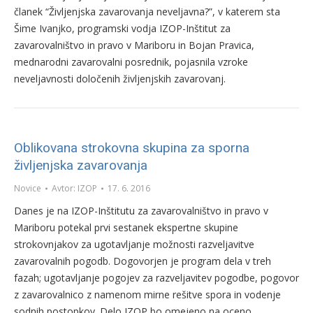
članek “Življenjska zavarovanja neveljavna?”, v katerem sta
Šime Ivanjko, programski vodja IZOP-Inštitut za
zavarovalništvo in pravo v Mariboru in Bojan Pravica,
mednarodni zavarovalni posrednik, pojasnila vzroke
neveljavnosti določenih življenjskih zavarovanj.
Oblikovana strokovna skupina za sporna
življenjska zavarovanja
Novice
Avtor:
IZOP
17. 6. 2016
Danes je na IZOP-Inštitutu za zavarovalništvo in pravo v
Mariboru potekal prvi sestanek ekspertne skupine
strokovnjakov za ugotavljanje možnosti razveljavitve
zavarovalnih pogodb. Dogovorjen je program dela v treh
fazah; ugotavljanje pogojev za razveljavitev pogodbe, pogovor
z zavarovalnico z namenom mirne rešitve spora in vodenje
sodnih postopkov. Delo IZOP bo omejeno na oceno