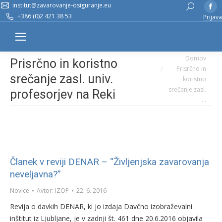
institut@zavarovanje-osiguranje.eu
Fa
Search:
+386 (0)2 421 38 53
Prijava
pa
op
in
You are here:
n
Domov
Prisrčno in koristno
Prisrčno in
w
srečanje zasl. univ.
koristno
srečanje zasl.
profesorjev na Reki
…
Članek v reviji DENAR – “Življenjska zavarovanja
neveljavna?”
Novice
Avtor:
IZOP
22. 6. 2016
Revija o davkih DENAR, ki jo izdaja Davčno izobraževalni
inštitut iz Ljubljane, je v zadnji št. 461 dne 20.6.2016 objavila