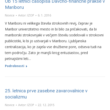
Ob 15 letnici časopisa Davčno-finančne prakse v
Mariboru
Novice
Avtor:
IZOP
6. 1. 2016
V Mariboru ni velikega števila strokovnih revij, čeprav je
Maribor univerzitetno mesto in bi bilo za pričakovati, da bi
mariborski strokovnjaki v večjem številu sodelovali v strokovni
publicistiki, ki bi jo ustvarjali v Mariboru. Ljubljanska
centralizacija, ko je zajela vse družbene pore, odseva tudi na
tem področju. Zato je manjši krog entuziastov, pred
petnajstimi leti…
Podrobnosti
25. letnica prve zasebne zavarovalnice v
socializmu
Novice
Avtor:
IZOP
22. 12. 2015