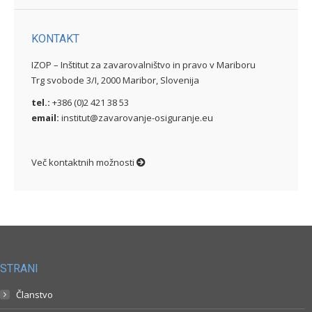
KONTAKT
IZOP – Inštitut za zavarovalništvo in pravo v Mariboru
Trg svobode 3/I, 2000 Maribor, Slovenija
tel.:
+386 (0)2 421 38 53
email:
institut@zavarovanje-osiguranje.eu
Več kontaktnih možnosti
STRANI
Članstvo