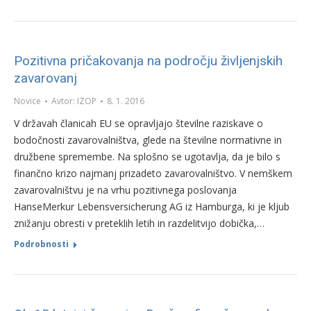
Pozitivna pričakovanja na področju življenjskih
zavarovanj
Novice
Avtor:
IZOP
8. 1. 2016
V državah članicah EU se opravljajo številne raziskave o
bodočnosti zavarovalništva, glede na številne normativne in
družbene spremembe. Na splošno se ugotavlja, da je bilo s
finančno krizo najmanj prizadeto zavarovalništvo. V nemškem
zavarovalništvu je na vrhu pozitivnega poslovanja
HanseMerkur Lebensversicherung AG iz Hamburga, ki je kljub
znižanju obresti v preteklih letih in razdelitvijo dobička,…
Podrobnosti