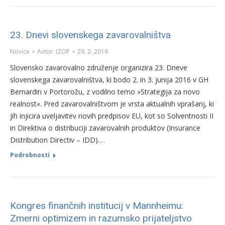
23. Dnevi slovenskega zavarovalništva
Novice
Avtor:
IZOP
29. 2. 2016
Slovensko zavarovalno združenje organizira 23. Dneve
slovenskega zavarovalništva, ki bodo 2. in 3. junija 2016 v GH
Bernardin v Portorožu, z vodilno temo »Strategija za novo
realnost«. Pred zavarovalništvom je vrsta aktualnih vprašanj, ki
jih injicira uveljavitev novih predpisov EU, kot so Solventnosti II
in Direktiva o distribuciji zavarovalnih produktov (Insurance
Distribution Directiv – IDD).…
Podrobnosti
Kongres finančnih institucij v Mannheimu:
Zmerni optimizem in razumsko prijateljstvo