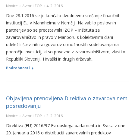
Novice
Avtor:
IZOP
4. 2. 2016
Dne 28.1.2016 se je končalo dvodnevno srečanje finančnih
institucij EU v Mannheimu v Nemčiji. Na vabilo poslovnih
partnerjev so se predstavniki IZOP – Inštituta za
zavarovalništvo in pravo v Mariboru s kolektivnimi člani
udeležili številnih razgovorov o možnostih sodelovanja na
področju investicij, ki so povezne z zavarovalništvom, zlasti v
Republiki Sloveniji, Hrvaški in drugih državah…
Podrobnosti
Objavljena prenovljena Direktiva o zavarovalnem
posredovanju
Novice
Avtor:
IZOP
3. 2. 2016
Direktiva (EU) 2016/97 Evropskega parlamenta in Sveta z dne
20. januarja 2016 o distribuciji zavarovalnih produktov