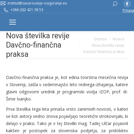
institut@zavarovanje-osiguranje.eu
Fa
Search:
+386 (0)2 421 38 53
Prijava
pa
op
in
Nova številka revije
n
You are here:
Domov
Novice
w
Davčno-finančna
Nova številka revije
Davčno-finančna praksa
praksa
Davčno-finančna praksa je, kot edina tovrstna mesečna revija
v Sloveniji, zašla v sedemnajsto leto rednega izhajanja, katere
glavni odgovorni urednik je programski vodja IZOP, prof. dr.
Šime Ivanjko.
Prva številka tega leta prinaša vrsto zanimivih novosti, v kateri
se kot avtorji vedno znova pojavljajo teoretični strokovnjaki, ki
delajo v praksi. Tako je v tej številki mag. Tadej Ulčar pojasnil
kakšen je postopek za slovenska podjetja, za pridobitev