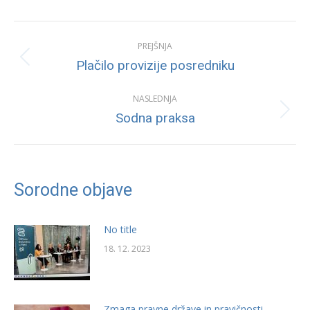
Post
PREJŠNJA
navigation
Previous
Plačilo provizije posredniku
post:
NASLEDNJA
Next
Sodna praksa
post:
Sorodne objave
No title
18. 12. 2023
Zmaga pravne države in pravičnosti