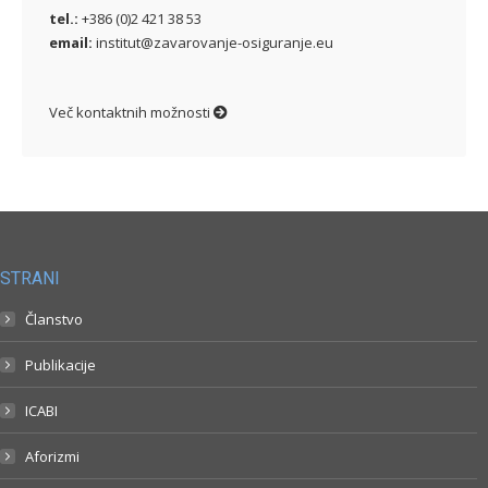
tel.:
+386 (0)2 421 38 53
email:
institut@zavarovanje-osiguranje.eu
Več kontaktnih možnosti
STRANI
Članstvo
Publikacije
ICABI
Aforizmi