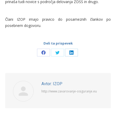
prinaša tudi novice s področja delovanja ZDSS in drugo.
Člani IZOP imajo pravico do posameznih člankov po
posebnem dogovoru.
Deli ta prispevek
Share
Share
Share
on
on
on
Facebook
Twitter
LinkedIn
Avtor:
IZOP
http://www.zavarovanje-osiguranje.eu