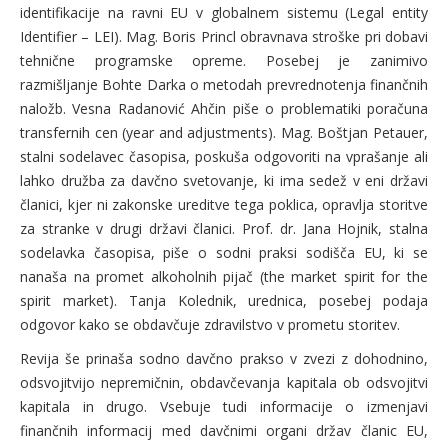
identifikacije na ravni EU v globalnem sistemu (Legal entity
Identifier – LEI). Mag. Boris Princl obravnava stroške pri dobavi
tehnične programske opreme. Posebej je zanimivo
razmišljanje Bohte Darka o metodah prevrednotenja finančnih
naložb. Vesna Radanović Ahčin piše o problematiki poračuna
transfernih cen (year and adjustments). Mag. Boštjan Petauer,
stalni sodelavec časopisa, poskuša odgovoriti na vprašanje ali
lahko družba za davčno svetovanje, ki ima sedež v eni državi
članici, kjer ni zakonske ureditve tega poklica, opravlja storitve
za stranke v drugi državi članici. Prof. dr. Jana Hojnik, stalna
sodelavka časopisa, piše o sodni praksi sodišča EU, ki se
nanaša na promet alkoholnih pijač (the market spirit for the
spirit market). Tanja Kolednik, urednica, posebej podaja
odgovor kako se obdavčuje zdravilstvo v prometu storitev.
Revija še prinaša sodno davčno prakso v zvezi z dohodnino,
odsvojitvijo nepremičnin, obdavčevanja kapitala ob odsvojitvi
kapitala in drugo. Vsebuje tudi informacije o izmenjavi
finančnih informacij med davčnimi organi držav članic EU,