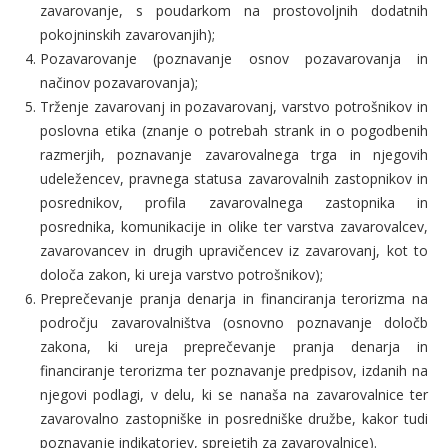
zavarovanje, s poudarkom na prostovoljnih dodatnih
pokojninskih zavarovanjih);
Pozavarovanje (poznavanje osnov pozavarovanja in
načinov pozavarovanja);
Trženje zavarovanj in pozavarovanj, varstvo potrošnikov in
poslovna etika (znanje o potrebah strank in o pogodbenih
razmerjih, poznavanje zavarovalnega trga in njegovih
udeležencev, pravnega statusa zavarovalnih zastopnikov in
posrednikov, profila zavarovalnega zastopnika in
posrednika, komunikacije in olike ter varstva zavarovalcev,
zavarovancev in drugih upravičencev iz zavarovanj, kot to
določa zakon, ki ureja varstvo potrošnikov);
Preprečevanje pranja denarja in financiranja terorizma na
področju zavarovalništva (osnovno poznavanje določb
zakona, ki ureja preprečevanje pranja denarja in
financiranje terorizma ter poznavanje predpisov, izdanih na
njegovi podlagi, v delu, ki se nanaša na zavarovalnice ter
zavarovalno zastopniške in posredniške družbe, kakor tudi
poznavanje indikatorjev, sprejetih za zavarovalnice).