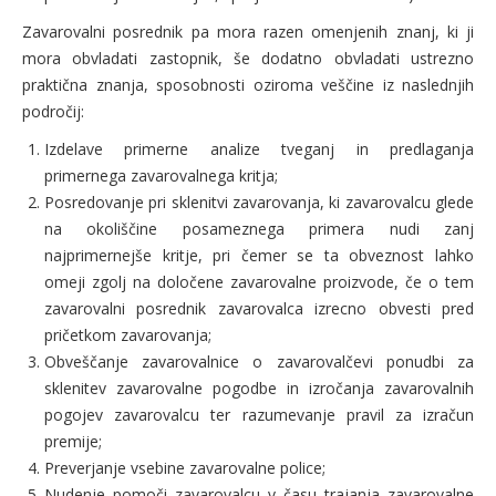
Zavarovalni posrednik pa mora razen omenjenih znanj, ki ji
mora obvladati zastopnik, še dodatno obvladati ustrezno
praktična znanja, sposobnosti oziroma veščine iz naslednjih
področij:
Izdelave primerne analize tveganj in predlaganja
primernega zavarovalnega kritja;
Posredovanje pri sklenitvi zavarovanja, ki zavarovalcu glede
na okoliščine posameznega primera nudi zanj
najprimernejše kritje, pri čemer se ta obveznost lahko
omeji zgolj na določene zavarovalne proizvode, če o tem
zavarovalni posrednik zavarovalca izrecno obvesti pred
pričetkom zavarovanja;
Obveščanje zavarovalnice o zavarovalčevi ponudbi za
sklenitev zavarovalne pogodbe in izročanja zavarovalnih
pogojev zavarovalcu ter razumevanje pravil za izračun
premije;
Preverjanje vsebine zavarovalne police;
Nudenje pomoči zavarovalcu v času trajanja zavarovalne