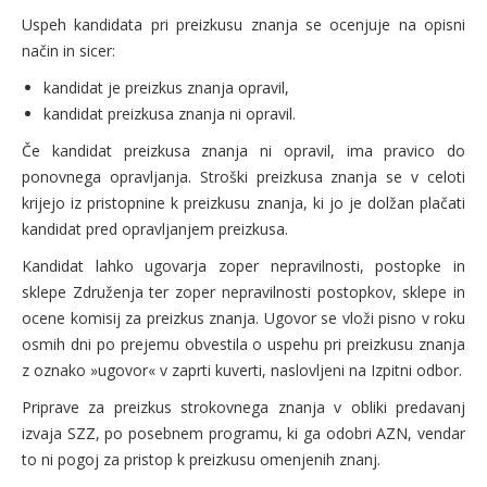
Uspeh kandidata pri preizkusu znanja se ocenjuje na opisni
način in sicer:
kandidat je preizkus znanja opravil,
kandidat preizkusa znanja ni opravil.
Če kandidat preizkusa znanja ni opravil, ima pravico do
ponovnega opravljanja. Stroški preizkusa znanja se v celoti
krijejo iz pristopnine k preizkusu znanja, ki jo je dolžan plačati
kandidat pred opravljanjem preizkusa.
Kandidat lahko ugovarja zoper nepravilnosti, postopke in
sklepe Združenja ter zoper nepravilnosti postopkov, sklepe in
ocene komisij za preizkus znanja. Ugovor se vloži pisno v roku
osmih dni po prejemu obvestila o uspehu pri preizkusu znanja
z oznako »ugovor« v zaprti kuverti, naslovljeni na Izpitni odbor.
Priprave za preizkus strokovnega znanja v obliki predavanj
izvaja SZZ, po posebnem programu, ki ga odobri AZN, vendar
to ni pogoj za pristop k preizkusu omenjenih znanj.