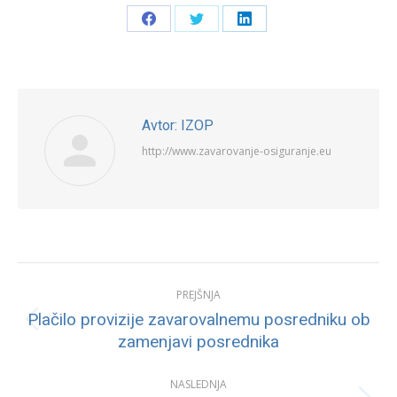
Share
Share
Share
on
on
on
Facebook
Twitter
LinkedIn
Avtor:
IZOP
http://www.zavarovanje-osiguranje.eu
Post
PREJŠNJA
navigation
Plačilo provizije zavarovalnemu posredniku ob
Previous
zamenjavi posrednika
post:
NASLEDNJA