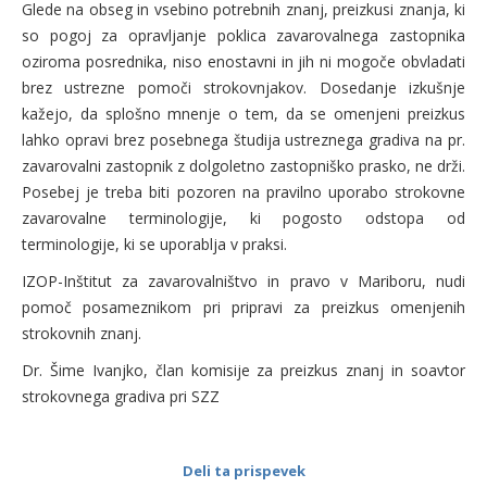
Glede na obseg in vsebino potrebnih znanj, preizkusi znanja, ki
so pogoj za opravljanje poklica zavarovalnega zastopnika
oziroma posrednika, niso enostavni in jih ni mogoče obvladati
brez ustrezne pomoči strokovnjakov. Dosedanje izkušnje
kažejo, da splošno mnenje o tem, da se omenjeni preizkus
lahko opravi brez posebnega študija ustreznega gradiva na pr.
zavarovalni zastopnik z dolgoletno zastopniško prasko, ne drži.
Posebej je treba biti pozoren na pravilno uporabo strokovne
zavarovalne terminologije, ki pogosto odstopa od
terminologije, ki se uporablja v praksi.
IZOP-Inštitut za zavarovalništvo in pravo v Mariboru, nudi
pomoč posameznikom pri pripravi za preizkus omenjenih
strokovnih znanj.
Dr. Šime Ivanjko, član komisije za preizkus znanj in soavtor
strokovnega gradiva pri SZZ
Deli ta prispevek