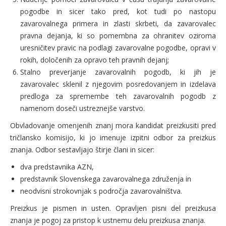
pogodbe in sicer tako pred, kot tudi po nastopu
zavarovalnega primera in zlasti skrbeti, da zavarovalec
pravna dejanja, ki so pomembna za ohranitev oziroma
uresničitev pravic na podlagi zavarovalne pogodbe, opravi v
rokih, določenih za opravo teh pravnih dejanj;
Stalno preverjanje zavarovalnih pogodb, ki jih je
zavarovalec sklenil z njegovim posredovanjem in izdelava
predloga za spremembe teh zavarovalnih pogodb z
namenom doseči ustreznejše varstvo.
Obvladovanje omenjenih znanj mora kandidat preizkusiti pred
tričlansko komisijo, ki jo imenuje izpitni odbor za preizkus
znanja. Odbor sestavljajo štirje člani in sicer:
dva predstavnika AZN,
predstavnik Slovenskega zavarovalnega združenja in
neodvisni strokovnjak s področja zavarovalništva.
Preizkus je pismen in usten. Opravljen pisni del preizkusa
znanja je pogoj za pristop k ustnemu delu preizkusa znanja.