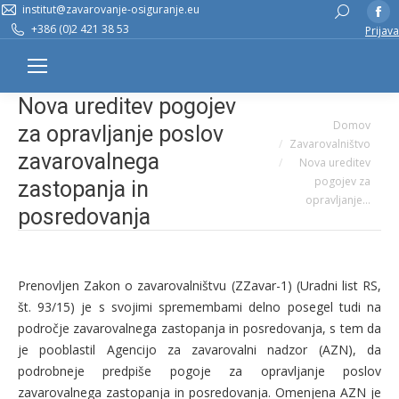
institut@zavarovanje-osiguranje.eu
Fa
Search:
+386 (0)2 421 38 53
Prijava
pa
op
in
Nova ureditev pogojev
n
You are here:
Domov
w
za opravljanje poslov
Zavarovalništvo
zavarovalnega
Nova ureditev
pogojev za
zastopanja in
opravljanje…
posredovanja
Prenovljen Zakon o zavarovalništvu (ZZavar-1) (Uradni list RS,
št. 93/15) je s svojimi spremembami delno posegel tudi na
področje zavarovalnega zastopanja in posredovanja, s tem da
je pooblastil Agencijo za zavarovalni nadzor (AZN), da
podrobneje predpiše pogoje za opravljanje poslov
zavarovalnega zastopanja in posredovanja. Omenjena AZN je