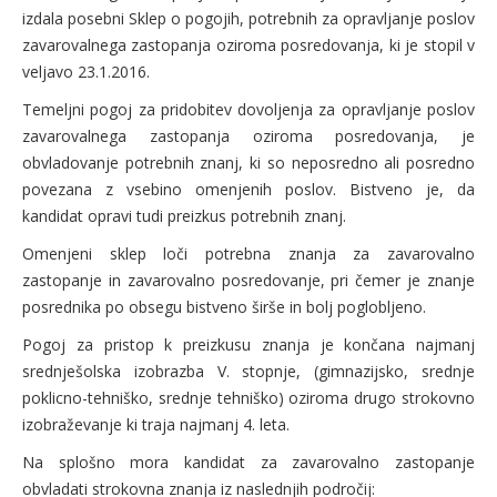
izdala posebni Sklep o pogojih, potrebnih za opravljanje poslov
zavarovalnega zastopanja oziroma posredovanja, ki je stopil v
veljavo 23.1.2016.
Temeljni pogoj za pridobitev dovoljenja za opravljanje poslov
zavarovalnega zastopanja oziroma posredovanja, je
obvladovanje potrebnih znanj, ki so neposredno ali posredno
povezana z vsebino omenjenih poslov. Bistveno je, da
kandidat opravi tudi preizkus potrebnih znanj.
Omenjeni sklep loči potrebna znanja za zavarovalno
zastopanje in zavarovalno posredovanje, pri čemer je znanje
posrednika po obsegu bistveno širše in bolj poglobljeno.
Pogoj za pristop k preizkusu znanja je končana najmanj
srednješolska izobrazba V. stopnje, (gimnazijsko, srednje
poklicno-tehniško, srednje tehniško) oziroma drugo strokovno
izobraževanje ki traja najmanj 4. leta.
Na splošno mora kandidat za zavarovalno zastopanje
obvladati strokovna znanja iz naslednjih področij: