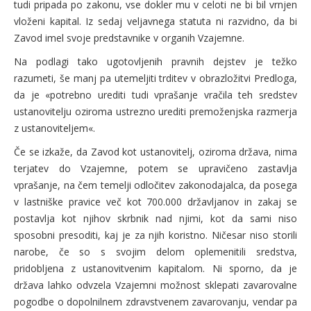
tudi pripada po zakonu, vse dokler mu v celoti ne bi bil vrnjen
vloženi kapital. Iz sedaj veljavnega statuta ni razvidno, da bi
Zavod imel svoje predstavnike v organih Vzajemne.
Na podlagi tako ugotovljenih pravnih dejstev je težko
razumeti, še manj pa utemeljiti trditev v obrazložitvi Predloga,
da je «potrebno urediti tudi vprašanje vračila teh sredstev
ustanovitelju oziroma ustrezno urediti premoženjska razmerja
z ustanoviteljem«.
Če se izkaže, da Zavod kot ustanovitelj, oziroma država, nima
terjatev do Vzajemne, potem se upravičeno zastavlja
vprašanje, na čem temelji odločitev zakonodajalca, da posega
v lastniške pravice več kot 700.000 državljanov in zakaj se
postavlja kot njihov skrbnik nad njimi, kot da sami niso
sposobni presoditi, kaj je za njih koristno. Ničesar niso storili
narobe, če so s svojim delom oplemenitili sredstva,
pridobljena z ustanovitvenim kapitalom. Ni sporno, da je
država lahko odvzela Vzajemni možnost sklepati zavarovalne
pogodbe o dopolnilnem zdravstvenem zavarovanju, vendar pa