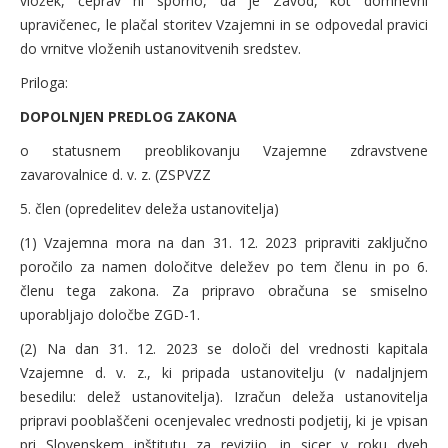
vložek, čeprav ni sporno, da je Zavod, kot domnevni
upravičenec, le plačal storitev Vzajemni in se odpovedal pravici
do vrnitve vloženih ustanovitvenih sredstev.
Priloga:
DOPOLNJEN PREDLOG ZAKONA
o statusnem preoblikovanju Vzajemne zdravstvene
zavarovalnice d. v. z. (ZSPVZZ
5. člen (opredelitev deleža ustanovitelja)
(1) Vzajemna mora na dan 31. 12. 2023 pripraviti zaključno
poročilo za namen določitve deležev po tem členu in po 6.
členu tega zakona. Za pripravo obračuna se smiselno
uporabljajo določbe ZGD-1.
(2) Na dan 31. 12. 2023 se določi del vrednosti kapitala
Vzajemne d. v. z., ki pripada ustanovitelju (v nadaljnjem
besedilu: delež ustanovitelja). Izračun deleža ustanovitelja
pripravi pooblaščeni ocenjevalec vrednosti podjetij, ki je vpisan
pri Slovenskem inštitutu za revizijo, in sicer v roku dveh