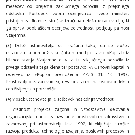
mesecev od prejema zaključnega poročila iz prejšnjega
odstavka. Postopek izbora ocenjevalca izvede minister,
pristojen za finance, stroške izračuna deleža ustanovitelja, ki
ga opravi pooblaščeni ocenjevalec vrednosti podjetij, pa nosi
Vzajemna.
(3) Delež ustanovitelja se izračuna tako, da se vložek
ustanovitelja pomnoži s količnikom med postavko »Kapital« iz
bilance stanja Vzajemne d. v. z. iz zaključnega poročila iz
prvega odstavka tega člena ter postavko »A Osnovni kapital in
rezerve« iz »Popisa premoženja ZZZS 31. 10. 1999,
Prostovoljno zavarovanje«, revaloriziranim na osnovi indeksa
cen življenjskih potrebščin.
(4) Vložek ustanovitelja je seštevek naslednjih vrednosti:
– vrednost projekta zagona in vzpostavitve delovanja
organizacijske enote za izvajanje prostovoljnih zdravstvenih
zavarovanj pri ustanovitelju leta 1992, ki vključuje stroške
razvoja produkta, tehnologije izvajanja, poslovnih procesov in