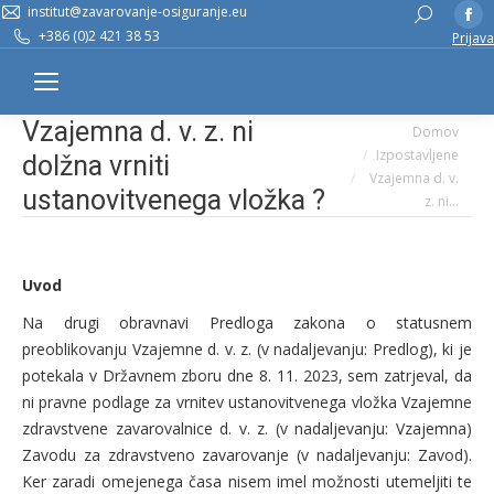
institut@zavarovanje-osiguranje.eu
Fa
Search:
+386 (0)2 421 38 53
Prijava
pa
op
in
Vzajemna d. v. z. ni
n
You are here:
Domov
Izpostavljene
w
dolžna vrniti
Vzajemna d. v.
ustanovitvenega vložka ?
z. ni…
Uvod
Na drugi obravnavi Predloga zakona o statusnem
preoblikovanju Vzajemne d. v. z. (v nadaljevanju: Predlog), ki je
potekala v Državnem zboru dne 8. 11. 2023, sem zatrjeval, da
ni pravne podlage za vrnitev ustanovitvenega vložka Vzajemne
zdravstvene zavarovalnice d. v. z. (v nadaljevanju: Vzajemna)
Zavodu za zdravstveno zavarovanje (v nadaljevanju: Zavod).
Ker zaradi omejenega časa nisem imel možnosti utemeljiti te