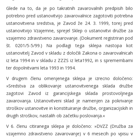
Glede na to, da je po takratnih zavarovalnih predpisih bilo
potrebno pred ustanovitvijo zavarovalnice zagotoviti potrebna
ustanovitvena sredstva, je Zavod že 24. 3. 1999, torej pred
ustanovitvijo Vzajemne, sprejel Sklep o ustanovitvi družbe za
vzajemno zdravstveno zavarovanje. (Dokument registriran pod
št. 0201/5-5/99.) Na podlagi tega sklepa nastopa kot
ustanovitelj Zavod v skladu z določili Zakona o zavarovalnicah
iz leta 1994 in v skladu z ZZZS iz leta1992, in s spremembami
ter dopolnitvami leta 1993 in 1994.
V drugem členu omenjenega sklepa je izrecno določeno:
»Sredstva za oblikovanje ustanovitvenega sklada družbe
zagotovi Zavod iz garancijskega sklada prostovoljnega
zavarovanja. Ustanovitveni sklad je namenjen za pokrivanje
stroškov ustanovitve in konstituiranje družbe, organizacijskih in
drugih stroškov, nastalih ob začetku poslovanja.«
V 6. členu citiranega sklepa je določeno: »DVZZ (Družba za
vzajemno zdravstveno zavarovanje) v 6 mesecih po vpisu v