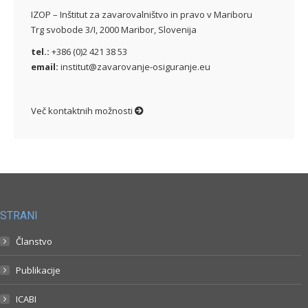
IZOP – Inštitut za zavarovalništvo in pravo v Mariboru
Trg svobode 3/I, 2000 Maribor, Slovenija
tel.:
+386 (0)2 421 38 53
email:
institut@zavarovanje-osiguranje.eu
Več kontaktnih možnosti
STRANI
Članstvo
Publikacije
ICABI