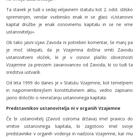
Ta stavek je tudi v sedaj veljavnem statutu kot 2. odst. stilsko
spremenjen, vendar vsebinsko enak in se glasi: »Ustanovni
kapital družbe je enak osnovnemu kapitalu in se ne vrne
ustanovitelju«.
Ob tako jasni izjavi Zavoda ni potreben komentar, še manj pa
je moč sklepati, da je Vzajemna dolžna vrniti Zavodu
ustanovitveni vložek, ki je v osnovi plačilo obveznosti
Vzajemne za prevzem zavarovancev od Zavoda, ki so tudi ta
sredstva ustvarili.
Od leta 1999 do danes je v Statutu Vzajemne, kot temeljnem
in najpomembnejšem konstitutivnem aktu, vedno zapisano
jasno določilo o nevračanju ustanovnega kapitala.
Predstavnikov ustanovitelja ni v organih Vzajemne
Če bi ustanovitelj (Zavod oziroma država) imel pravico do
vrnitve ustanovnega kapitala, bi zagotovo imel svoje
predstavnike v organih vodenja in nadzora Vzajemne, kar mu