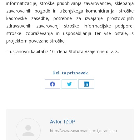
informatizacije, stroške pridobivanja zavarovancev, sklepanja
zavarovalnih pogodb in trženjskega komuniciranja, stroške
kadrovske zasedbe, potrebne za izvajanje prostovoljnih
zdravstvenih zavarovanj, stroške informacijske podpore,
stroške izobraževanja in usposabljanja ter vse ostale, s
projektom povezane stroške;
– ustanovni kapital iz 10. člena Statuta Vzajemne d. v. z..
Deli ta prispevek
Share
Share
Share
on
on
on
Facebook
Twitter
LinkedIn
Avtor:
IZOP
http://www.zavarovanje-osiguranje.eu