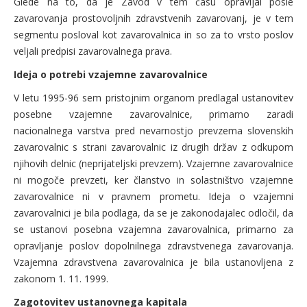
Glede na to, da je Zavod v tem času opravljal posle
zavarovanja prostovoljnih zdravstvenih zavarovanj, je v tem
segmentu posloval kot zavarovalnica in so za to vrsto poslov
veljali predpisi zavarovalnega prava.
Ideja o potrebi vzajemne zavarovalnice
V letu 1995-96 sem pristojnim organom predlagal ustanovitev
posebne vzajemne zavarovalnice, primarno zaradi
nacionalnega varstva pred nevarnostjo prevzema slovenskih
zavarovalnic s strani zavarovalnic iz drugih držav z odkupom
njihovih delnic (neprijateljski prevzem). Vzajemne zavarovalnice
ni mogoče prevzeti, ker članstvo in solastništvo vzajemne
zavarovalnice ni v pravnem prometu. Ideja o vzajemni
zavarovalnici je bila podlaga, da se je zakonodajalec odločil, da
se ustanovi posebna vzajemna zavarovalnica, primarno za
opravljanje poslov dopolnilnega zdravstvenega zavarovanja.
Vzajemna zdravstvena zavarovalnica je bila ustanovljena z
zakonom 1. 11. 1999.
Zagotovitev ustanovnega kapitala