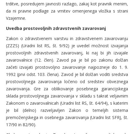
trditve, posredujem javnosti razlago, zakaj kot pravnik menim,
da ni pravne podlage za vrnitev omenjenega vložka s strani
Vzajemne.
Uvedba prostovoljnih zdravstvenih zavarovanj
Zakon o zdravstvenem varstvu in zdravstvenem zavarovanju
(ZZZS) (Uradni list RS, št. 9/92) je uvedel možnost izvajanja
prostovoljnih zdravstvenih zavarovanj, ki naj bi jih izvajale
zavarovalnice (12. člen). Zavod pa je bil po zakonu dolžan
začeti izvajati prostovoljno zavarovanje najpozneje do 1. 9.
1992 (prvi odst. 103. člena). Zavod je bil dolžan voditi sredstva
prostovoljnega zavarovanja ločeno od sredstev obveznega
zavarovanja. Gre za oblikovanje posebnega garancijskega
sklada prostovoljnega zavarovanja v skladu s takrat veljavnim
Zakonom o zavarovalnicah (Uradni list RS, št. 64/94), s katerim
je bil (delno) razveljavljen Zakon o temeljih sistema
premoženjskega in osebnega zavarovanja (Uradni list SFRJ, št.
17/90 in 82/90).