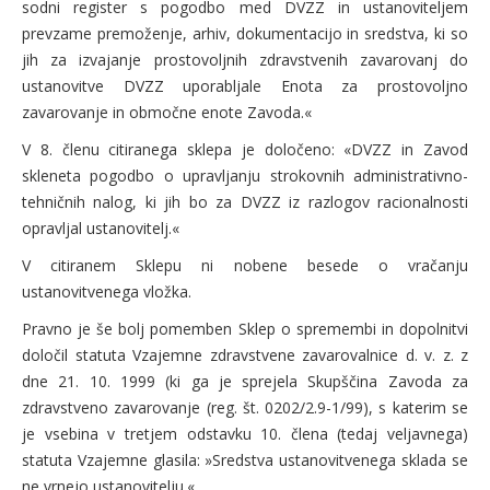
sodni register s pogodbo med DVZZ in ustanoviteljem
prevzame premoženje, arhiv, dokumentacijo in sredstva, ki so
jih za izvajanje prostovoljnih zdravstvenih zavarovanj do
ustanovitve DVZZ uporabljale Enota za prostovoljno
zavarovanje in območne enote Zavoda.«
V 8. členu citiranega sklepa je določeno: «DVZZ in Zavod
skleneta pogodbo o upravljanju strokovnih administrativno-
tehničnih nalog, ki jih bo za DVZZ iz razlogov racionalnosti
opravljal ustanovitelj.«
V citiranem Sklepu ni nobene besede o vračanju
ustanovitvenega vložka.
Pravno je še bolj pomemben Sklep o spremembi in dopolnitvi
določil statuta Vzajemne zdravstvene zavarovalnice d. v. z. z
dne 21. 10. 1999 (ki ga je sprejela Skupščina Zavoda za
zdravstveno zavarovanje (reg. št. 0202/2.9-1/99), s katerim se
je vsebina v tretjem odstavku 10. člena (tedaj veljavnega)
statuta Vzajemne glasila: »Sredstva ustanovitvenega sklada se
ne vrnejo ustanovitelju.«