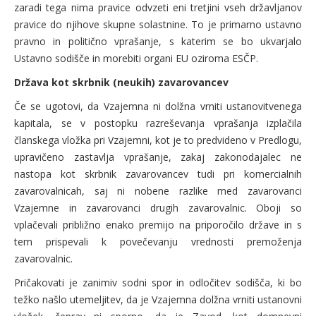
zaradi tega nima pravice odvzeti eni tretjini vseh državljanov
pravice do njihove skupne solastnine. To je primarno ustavno
pravno in politično vprašanje, s katerim se bo ukvarjalo
Ustavno sodišče in morebiti organi EU oziroma ESČP.
Država kot skrbnik (neukih) zavarovancev
Če se ugotovi, da Vzajemna ni dolžna vrniti ustanovitvenega
kapitala, se v postopku razreševanja vprašanja izplačila
članskega vložka pri Vzajemni, kot je to predvideno v Predlogu,
upravičeno zastavlja vprašanje, zakaj zakonodajalec ne
nastopa kot skrbnik zavarovancev tudi pri komercialnih
zavarovalnicah, saj ni nobene razlike med zavarovanci
Vzajemne in zavarovanci drugih zavarovalnic. Oboji so
vplačevali približno enako premijo na priporočilo države in s
tem prispevali k povečevanju vrednosti premoženja
zavarovalnic.
Pričakovati je zanimiv sodni spor in odločitev sodišča, ki bo
težko našlo utemeljitev, da je Vzajemna dolžna vrniti ustanovni