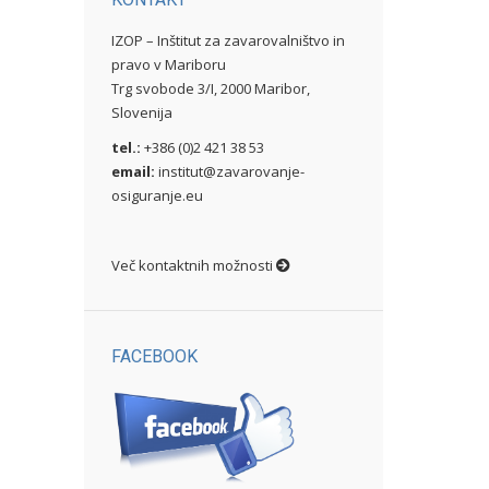
IZOP – Inštitut za zavarovalništvo in
pravo v Mariboru
Trg svobode 3/I, 2000 Maribor,
Slovenija
tel.:
+386 (0)2 421 38 53
email:
institut@zavarovanje-
osiguranje.eu
Več kontaktnih možnosti
FACEBOOK