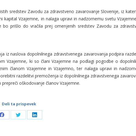
stih sredstev Zavodu za zdravstveno zavarovanje Slovenije, iz kater
eni kapital Vzajemne, in nalaga upravi in nadzornemu svetu Vzajemn
 ne bo prišlo do vračila prej omenjenih sredstev Zavodu za zdravst
ja iz naslova dopolnilnega zdravstvenega zavarovanja podpira razdel
nom Vzajemne, ki so člani Vzajemne na podlagi pogodbe o dopolni
nim članom Vzajemne in Vzajemno, ter nalaga upravi in nadzor
 morebitni razdelitvi premoženja iz dopolnilnega zdravstvenega zavaro
in prepreči oškodovanje članov Vzajemne.
Deli ta prispevek
Share
Share
Share
on
on
on