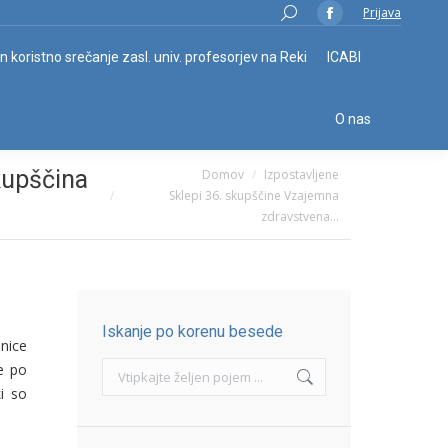
Search:
Prijava
Facebook
page
in koristno srečanje zasl. univ. profesorjev na Reki
ICABI
opens
in
O nas
new
window
You are here:
kupščina
Domov
Izpostavljene
Sklepi 36. skupščine Vzajemna
zdravstvena…
Iskanje po korenu besede
nice
Search:
e po
i so