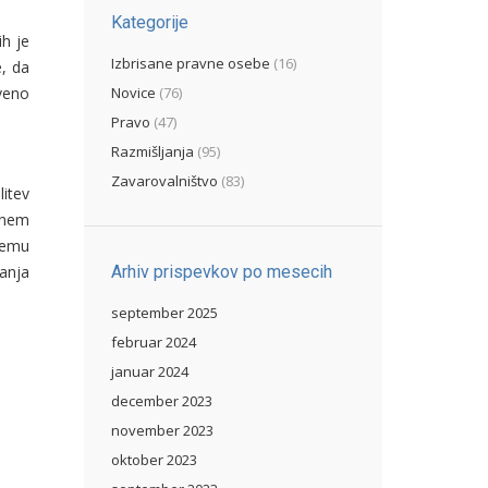
Kategorije
ih je
Izbrisane pravne osebe
(16)
e, da
veno
Novice
(76)
Pravo
(47)
Razmišljanja
(95)
Zavarovalništvo
(83)
itev
lnem
nemu
vanja
Arhiv prispevkov po mesecih
september 2025
februar 2024
januar 2024
december 2023
november 2023
oktober 2023