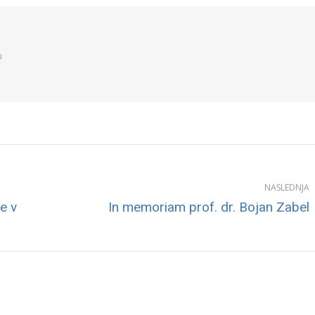
Facebook
Twitter
LinkedIn
u
NASLEDNJA
Next
e v
In memoriam prof. dr. Bojan Zabel
post: