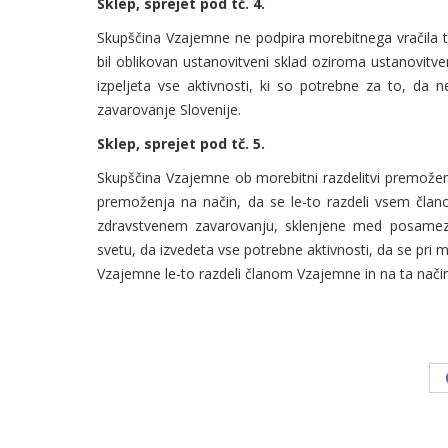
Sklep, sprejet pod tč. 4.
Skupščina Vzajemne ne podpira morebitnega vračila ti
bil oblikovan ustanovitveni sklad oziroma ustanovitv
izpeljeta vse aktivnosti, ki so potrebne za to, da
zavarovanje Slovenije.
Sklep, sprejet pod tč. 5.
Skupščina Vzajemne ob morebitni razdelitvi premožen
premoženja na način, da se le-to razdeli vsem čla
zdravstvenem zavarovanju, sklenjene med posamez
svetu, da izvedeta vse potrebne aktivnosti, da se pri
Vzajemne le-to razdeli članom Vzajemne in na ta nač