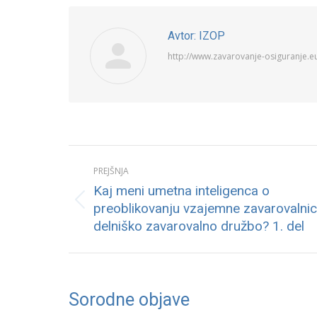
Avtor:
IZOP
http://www.zavarovanje-osiguranje.e
Post
PREJŠNJA
navigation
Kaj meni umetna inteligenca o
Previous
preoblikovanju vzajemne zavarovalnic
post:
delniško zavarovalno družbo? 1. del
Sorodne objave