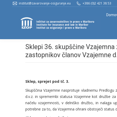
institut@zavarovanje-osiguranje.eu
+386 (0)2 421 38 53
Domo
Sklepi 36. skupščine Vzajemna z
zastopnikov članov Vzajemne d.v
Sklep, sprejet pod tč. 3.
Skupščina Vzajemne nasprotuje vladnemu Predlogu z
d.v.z. in spremembi statusa Vzajemne kot družbe za
načelu vzajemnosti, v delniško družbo, in nalaga u
potrebne za to, da Vzajemna ohrani obstoječi status