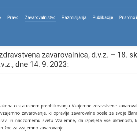
v
Pravo
Zavarovalništvo
Razmišljanja
Publikacije
Prisrčno 
dravstvena zavarovalnica, d.v.z. – 18. s
.z., dne 14. 9. 2023:
akona o statusnem preoblikovanju Vzajemne zdravstvene zavaroval
 vzajemno zavarovanje, ki opravlja zavarovalne posle za svoje član
pravi in nadzornemu svetu Vzajemne, da izpeljeta vse aktivnosti, k
 družbe za vzajemno zavarovanje.