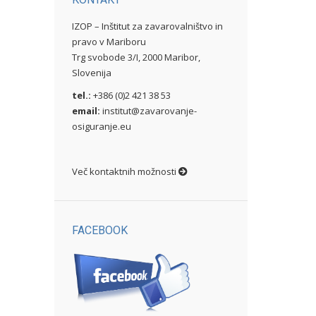
IZOP – Inštitut za zavarovalništvo in
pravo v Mariboru
Trg svobode 3/I, 2000 Maribor,
Slovenija
tel.:
+386 (0)2 421 38 53
email:
institut@zavarovanje-
osiguranje.eu
Več kontaktnih možnosti
FACEBOOK