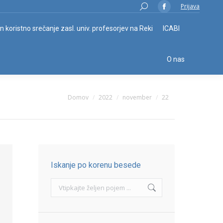
Search:
Prijava
Facebook
page
in koristno srečanje zasl. univ. profesorjev na Reki
ICABI
opens
in
O nas
new
window
You are here:
Domov
2022
november
22
Iskanje po korenu besede
Search: