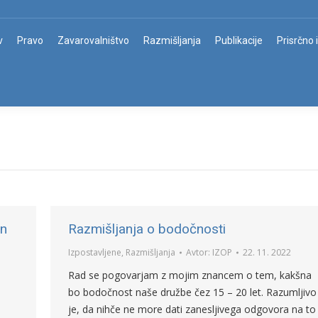
v
Pravo
Zavarovalništvo
Razmišljanja
Publikacije
Prisrčno 
in
Razmišljanja o bodočnosti
Izpostavljene
,
Razmišljanja
Avtor:
IZOP
22. 11. 2022
Rad se pogovarjam z mojim znancem o tem, kakšna
bo bodočnost naše družbe čez 15 – 20 let. Razumljivo
je, da nihče ne more dati zanesljivega odgovora na to