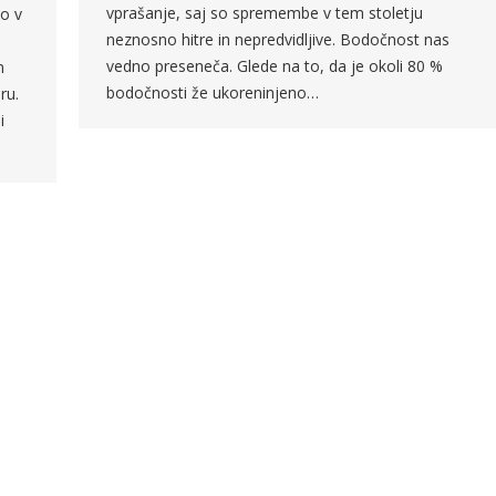
vprašanje, saj so spremembe v tem stoletju
ko v
neznosno hitre in nepredvidljive. Bodočnost nas
vedno preseneča. Glede na to, da je okoli 80 %
n
bodočnosti že ukoreninjeno…
ru.
i