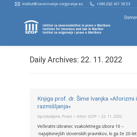
institut@zavarovanje-osiguranje.eu
+386 (0)2 421 38 53
Domo
Daily Archives:
22. 11. 2022
Knjiga prof. dr. Šime Ivanjka »Aforizmi 
razmišljanja«
Izpostavljene
,
Pravo
Avtor:
IZOP
22. 11. 2022
Večkratni izbranec vsakoletnega izbora 10 –
najvplivnejših slovenskih pravnikov, ki ga že 20-let