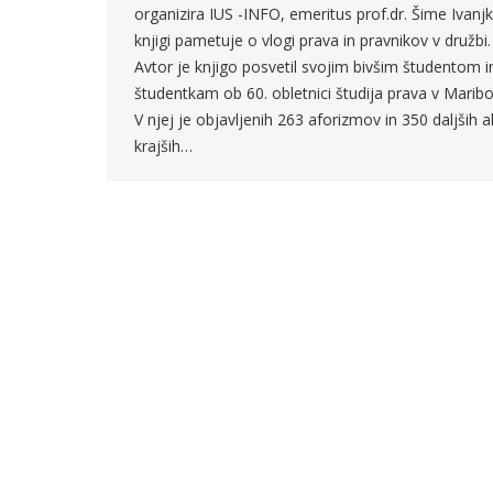
organizira IUS -INFO, emeritus prof.dr. Šime Ivanj
knjigi pametuje o vlogi prava in pravnikov v družbi.
Avtor je knjigo posvetil svojim bivšim študentom i
študentkam ob 60. obletnici študija prava v Maribo
V njej je objavljenih 263 aforizmov in 350 daljših al
krajših…