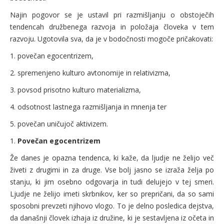
Najin pogovor se je ustavil pri razmišljanju o obstoječih
tendencah družbenega razvoja in položaja človeka v tem
razvoju. Ugotovila sva, da je v bodočnosti mogoče pričakovati:
1. povečan egocentrizem,
2. spremenjeno kulturo avtonomije in relativizma,
3. povsod prisotno kulturo materializma,
4. odsotnost lastnega razmišljanja in mnenja ter
5. povečan uničujoč aktivizem.
1.
Povečan egocentrizem
Že danes je opazna tendenca, ki kaže, da ljudje ne želijo več
živeti z drugimi in za druge. Vse bolj jasno se izraža želja po
stanju, ki jim osebno odgovarja in tudi delujejo v tej smeri.
Ljudje ne želijo imeti skrbnikov, ker so prepričani, da so sami
sposobni prevzeti njihovo vlogo. To je delno posledica dejstva,
da današnji človek izhaja iz družine, ki je sestavljena iz očeta in