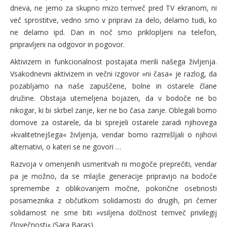
dneva, ne jemo za skupno mizo temveč pred TV ekranom, ni
več sprostitve, vedno smo v pripravi za delo, delamo tudi, ko
ne delamo ipd. Dan in noč smo priklopljeni na telefon,
pripravljeni na odgovor in pogovor.
Aktivizem in funkcionalnost postajata merili našega življenja.
Vsakodnevni aktivizem in večni izgovor »ni časa« je razlog, da
pozabljamo na naše zapuščene, bolne in ostarele člane
družine. Obstaja utemeljena bojazen, da v bodoče ne bo
nikogar, ki bi skrbel zanje, ker ne bo časa zanje. Oblegali bomo
domove za ostarele, da bi sprejeli ostarele zaradi njihovega
»kvalitetnejšega« življenja, vendar bomo razmišljali o njihovi
alternativi, o kateri se ne govori …
Razvoja v omenjenih usmeritvah ni mogoče preprečiti, vendar
pa je možno, da se mlajše generacije pripravijo na bodoče
spremembe z oblikovanjem močne, pokončne osebnosti
posameznika z občutkom solidarnosti do drugih, pri čemer
solidarnost ne sme biti »vsiljena dolžnost temveč privilegij
človečnosti« (Sara Baras).