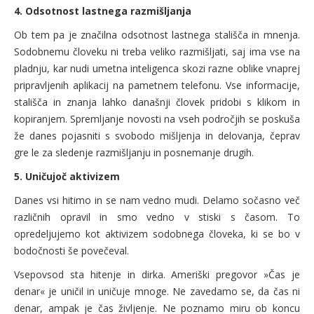
4. Odsotnost lastnega razmišljanja
Ob tem pa je značilna odsotnost lastnega stališča in mnenja.
Sodobnemu človeku ni treba veliko razmišljati, saj ima vse na
pladnju, kar nudi umetna inteligenca skozi razne oblike vnaprej
pripravljenih aplikacij na pametnem telefonu. Vse informacije,
stališča in znanja lahko današnji človek pridobi s klikom in
kopiranjem. Spremljanje novosti na vseh področjih se poskuša
že danes pojasniti s svobodo mišljenja in delovanja, čeprav
gre le za sledenje razmišljanju in posnemanje drugih.
5. Uničujoč aktivizem
Danes vsi hitimo in se nam vedno mudi. Delamo sočasno več
različnih opravil in smo vedno v stiski s časom. To
opredeljujemo kot aktivizem sodobnega človeka, ki se bo v
bodočnosti še povečeval.
Vsepovsod sta hitenje in dirka. Ameriški pregovor »Čas je
denar« je uničil in uničuje mnoge. Ne zavedamo se, da čas ni
denar, ampak je čas življenje. Ne poznamo miru ob koncu