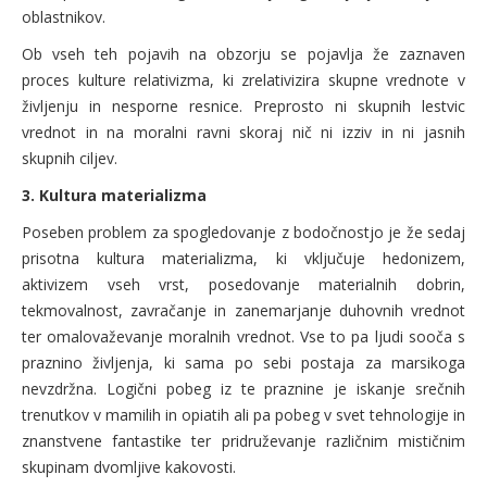
oblastnikov.
Ob vseh teh pojavih na obzorju se pojavlja že zaznaven
proces kulture relativizma, ki zrelativizira skupne vrednote v
življenju in nesporne resnice. Preprosto ni skupnih lestvic
vrednot in na moralni ravni skoraj nič ni izziv in ni jasnih
skupnih ciljev.
3. Kultura materializma
Poseben problem za spogledovanje z bodočnostjo je že sedaj
prisotna kultura materializma, ki vključuje hedonizem,
aktivizem vseh vrst, posedovanje materialnih dobrin,
tekmovalnost, zavračanje in zanemarjanje duhovnih vrednot
ter omalovaževanje moralnih vrednot. Vse to pa ljudi sooča s
praznino življenja, ki sama po sebi postaja za marsikoga
nevzdržna. Logični pobeg iz te praznine je iskanje srečnih
trenutkov v mamilih in opiatih ali pa pobeg v svet tehnologije in
znanstvene fantastike ter pridruževanje različnim mističnim
skupinam dvomljive kakovosti.