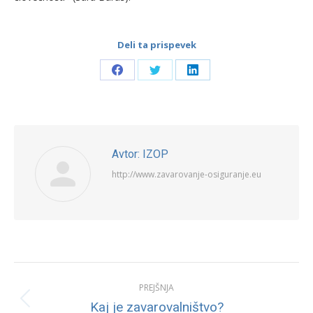
Deli ta prispevek
Share
Share
Share
on
on
on
Facebook
Twitter
LinkedIn
Avtor:
IZOP
http://www.zavarovanje-osiguranje.eu
Post
PREJŠNJA
navigation
Previous
Kaj je zavarovalništvo?