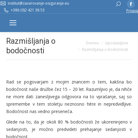
institut@zavarovanje-osiguranje.eu
Fa
Search:
+386 (0)2 421 38 53
Prijava
pa
op
in
n
Razmišljanja o
You are here:
Domov
Izpostavljene
w
bodočnosti
Razmišljanja o bodočnosti
Rad se pogovarjam z mojim znancem o tem, kakšna bo
bodočnost naše družbe čez 15 – 20 let. Razumljivo je, da nihče
ne more dati zanesljivega odgovora na to vprašanje, saj so
spremembe v tem stoletju neznosno hitre in nepredvidljive.
Bodočnost nas vedno preseneča.
Glede na to, da je okoli 80 % bodočnosti že ukoreninjeno v
sedanjosti, je možno predvideti prehajanje sedanjosti v
bodočnost.