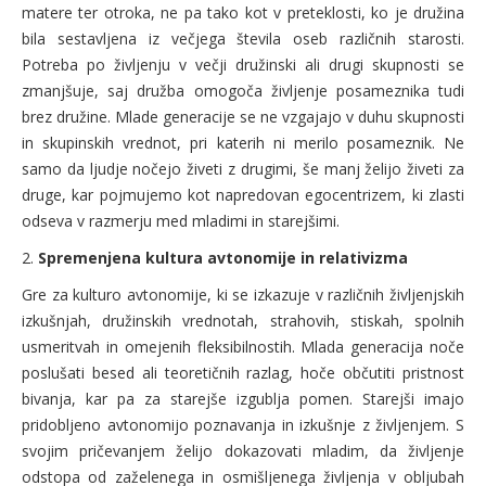
matere ter otroka, ne pa tako kot v preteklosti, ko je družina
bila sestavljena iz večjega števila oseb različnih starosti.
Potreba po življenju v večji družinski ali drugi skupnosti se
zmanjšuje, saj družba omogoča življenje posameznika tudi
brez družine. Mlade generacije se ne vzgajajo v duhu skupnosti
in skupinskih vrednot, pri katerih ni merilo posameznik. Ne
samo da ljudje nočejo živeti z drugimi, še manj želijo živeti za
druge, kar pojmujemo kot napredovan egocentrizem, ki zlasti
odseva v razmerju med mladimi in starejšimi.
2.
Spremenjena kultura avtonomije in relativizma
Gre za kulturo avtonomije, ki se izkazuje v različnih življenjskih
izkušnjah, družinskih vrednotah, strahovih, stiskah, spolnih
usmeritvah in omejenih fleksibilnostih. Mlada generacija noče
poslušati besed ali teoretičnih razlag, hoče občutiti pristnost
bivanja, kar pa za starejše izgublja pomen. Starejši imajo
pridobljeno avtonomijo poznavanja in izkušnje z življenjem. S
svojim pričevanjem želijo dokazovati mladim, da življenje
odstopa od zaželenega in osmišljenega življenja v obljubah