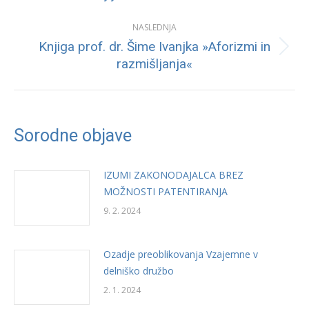
post:
NASLEDNJA
Knjiga prof. dr. Šime Ivanjka »Aforizmi in
Next
razmišljanja«
post:
Sorodne objave
IZUMI ZAKONODAJALCA BREZ
MOŽNOSTI PATENTIRANJA
9. 2. 2024
Ozadje preoblikovanja Vzajemne v
delniško družbo
2. 1. 2024