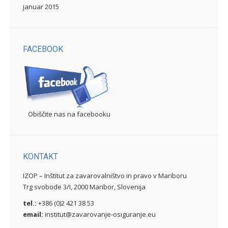
januar 2015
FACEBOOK
Obiščite nas na facebooku
KONTAKT
IZOP – Inštitut za zavarovalništvo in pravo v Mariboru
Trg svobode 3/I, 2000 Maribor, Slovenija
tel.:
+386 (0)2 421 38 53
email:
institut@zavarovanje-osiguranje.eu