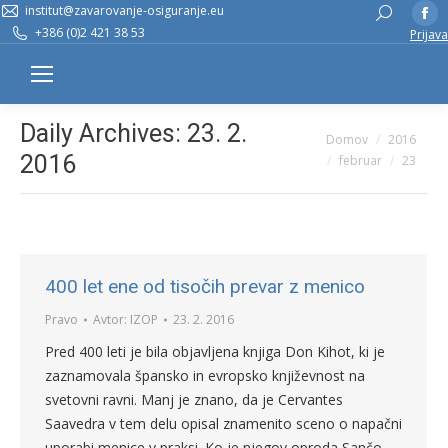
institut@zavarovanje-osiguranje.eu
Fa
Search:
+386 (0)2 421 38 53
Prijava
pa
op
in
n
Daily Archives:
23. 2.
You are here:
Domov
2016
w
2016
februar
23
400 let ene od tisočih prevar z menico
Pravo
Avtor:
IZOP
23. 2. 2016
Pred 400 leti je bila objavljena knjiga Don Kihot, ki je
zaznamovala špansko in evropsko književnost na
svetovni ravni. Manj je znano, da je Cervantes
Saavedra v tem delu opisal znamenito sceno o napačni
uporabi menice v praksi. Ko je njegov oproda Sančo