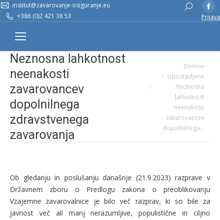
institut@zavarovanje-osiguranje.eu
Fa
Search:
+386 (0)2 421 38 53
Prijava
pa
op
in
Neznosna lahkotnost
n
You are here:
Domov
w
neenakosti
Izpostavljene
zavarovancev
Neznosna
lahkotnost
dopolnilnega
neenakosti
zdravstvenega
zavarovancev
dopolnilnega…
zavarovanja
Ob gledanju in poslušanju današnje (21.9.2023) razprave v
Državnem zboru o Predlogu zakona o preoblikovanju
Vzajemne zavarovalnice je bilo več razprav, ki so bile za
javnost več ali manj nerazumljive, populistične in ciljno