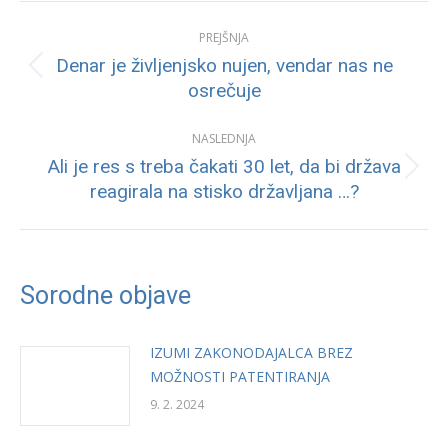
Post
PREJŠNJA
navigation
Denar je življenjsko nujen, vendar nas ne
Previous
osrečuje
post:
NASLEDNJA
Ali je res s treba čakati 30 let, da bi država
Next
reagirala na stisko državljana …?
post:
Sorodne objave
IZUMI ZAKONODAJALCA BREZ
MOŽNOSTI PATENTIRANJA
9. 2. 2024