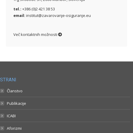
tel.:
+386 (0)2 421 38 53
email:
institut@zavarovanje-osiguranje.eu
Več kontaktnih možnosti
STRANI
Članstvo
Publikacije
ICABI
Aforizmi