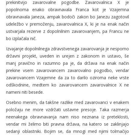
prekinitvijo zavarovalne pogodbe. Zavarovalnica X je
popolnoma enako obravnavala Franca kot je Vzajemna
obravnavala Janeza, ampak bodoči zakon bo Janezu zagotovil
udeležbo v premoženju, zavarovalnica X, ki je na enak način
ustvarjala rezerve z dopolnilnim zavarovanjem, pa Francu ne
bo izplačala nič.
Izvajanje dopolnilnega zdravstvenega zavarovanja je nesporno
državni projekt, uveden in urejen z zakonom in ustavo, še
manj pravično in razumno pa je, da država na enak način
prekine vsem zavarovancem zavarovalno pogodbo, vendar
zavarovancem Vzajemne da za to darilo oziroma neke vrste
odškodnine, medtem ko zavarovancem zavarovalnice X ne
nameni niti besede.
Osebno menim, da takšne razlike med zavarovanci v enakem
položaju ne more vzdržati ustavne presoje. Taka razmerja
neenakega obravnavanja nam niso neznana iz preteklosti,
vendar mi želimo biti pravna država, na katero se zaklinjajo
sedanji oblastniki. Bojim se, da mnogi med njimi tolmačijo