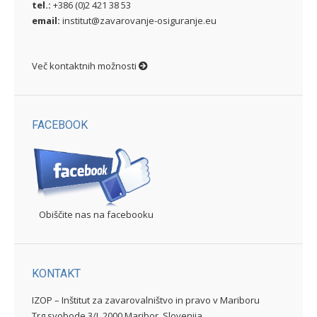
tel.:
+386 (0)2 421 38 53
email:
institut@zavarovanje-osiguranje.eu
Več kontaktnih možnosti
FACEBOOK
Obiščite nas na facebooku
KONTAKT
IZOP – Inštitut za zavarovalništvo in pravo v Mariboru
Trg svobode 3/I, 2000 Maribor, Slovenija