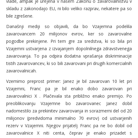
vlade, ampak je urejena v našem Zakonu o zavarovalništvu v
skladu z zakonodajo EU, ni bilo veliko razprav, nekatere pa so
bile zgrešene.
Današnji mediji so objavili, da bo Vzajemna podelila
zavarovancem 20 milijonov evrov, ker so zavarovalne
pogodbe prekinjene. Pri tem gre za sredstva, ki so bila pri
Vzajemni ustvarjena z izvajanjem dopolnilnega zdravstvenega
zavarovanja. To pa odpira dodatna vprašanja diskriminacije
tistih zavarovancev, ki so bili zavarovani pri drugih komercialnih
zavarovalnicah.
Vzemimo preprost primer: Janez je bil zavarovan 10 let pri
Vzajemni, Franc pa je bil enako dobo zavarovan pri
zavarovalnici X . Plačevala sta približno enako premijo. Po
preoblikovanju Vzajemne bo zavarovanec Janez dobil
nadomestilo za prekinitev zavarovanja in sorazmerni del od 20
milijonov (predvidoma minimalno 70 evrov) od ustvarjenih
rezerv v Vzajemni. Njegov prijatelj Franc pa ne bo dobil od
zavarovalnice X niti centa, čeprav je enako prizadet s