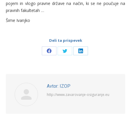
pojem in vlogo pravne države na način, ki se ne poučuje na
pravnih fakultetah …
Šime Ivanjko
Deli ta prispevek
Share
Share
Share
on
on
on
Facebook
Twitter
LinkedIn
Avtor:
IZOP
http://www.zavarovanje-osiguranje.eu