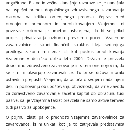
angažirane. Bistvo in večina današnje razprave se je nanašala
na uspešni prenos dopolnilnega zdravstvenega zavarovanja
oziroma na kritiko omenjenega prenosa, čeprav med
omenjenim prenosom in preoblikovanjem Vzajemne ni
povezave oziroma je umetno ustvarjena, da bi se prikril
projekt privatiziranja oziroma prevzema poceni Vzajemne
zavarovalnice s strani finančnih struktur. Ideja sedanjega
predloga zakona ima enak cilj kot poskus preoblikovanja
Vzajemne v delniško obliko leta 2006. Država je prevzela
dopolnilno zdravstveno zavarovanje in s tem onemogočila, da
se z njim ukvarjajo zavarovalnice. Tu bi se država morala
ustaviti in prepustiti Vzajemni, da odloča o svojem nadaljnjem
delu in poslovanju ob upoštevanju obveznosti, da vrne Zavodu
za zdravstveno zavarovanje začetni kapital ob obračunu tudi
pasive, saj je Vzajemna takrat prevzela ne samo aktive temveč
tudi pasivo za upokojence.
O pojmu, zlasti pa o prednosti Vzajemne zavarovalnice za
zavarovance, ki ni unikat, kot je to zatrjevala predstavnica