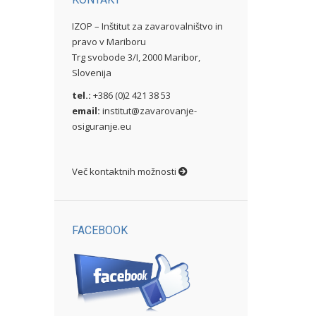
IZOP – Inštitut za zavarovalništvo in
pravo v Mariboru
Trg svobode 3/I, 2000 Maribor,
Slovenija
tel.:
+386 (0)2 421 38 53
email:
institut@zavarovanje-
osiguranje.eu
Več kontaktnih možnosti
FACEBOOK