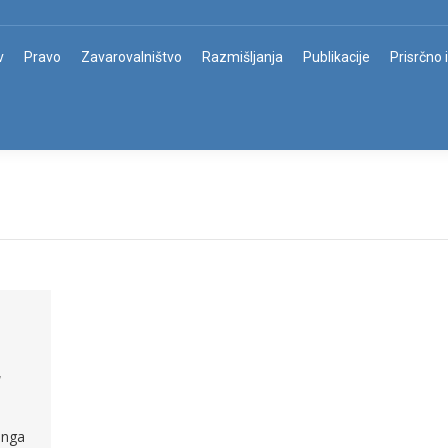
v
Pravo
Zavarovalništvo
Razmišljanja
Publikacije
Prisrčno 
7
inga