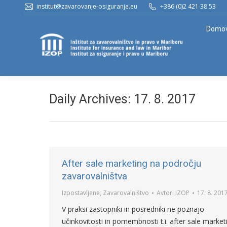
institut@zavarovanje-osiguranje.eu
+386 (0)2 421 38 53
Domo
Daily Archives:
17. 8. 2017
After sale marketing na področju
zavarovalništva
Izpostavljene
,
Zavarovalništvo
Avtor:
IZOP
17. 8. 201
V praksi zastopniki in posredniki ne poznajo
učinkovitosti in pomembnosti t.i. after sale market