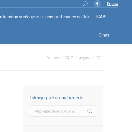
Search:
Prijava
Facebook
page
in koristno srečanje zasl. univ. profesorjev na Reki
ICABI
opens
in
O nas
new
window
You are here:
Domov
2017
avgust
17
Iskanje po korenu besede
Search: