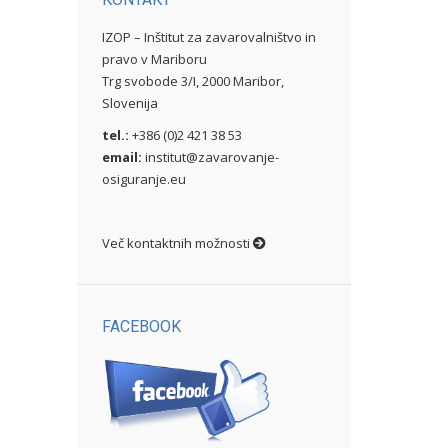
IZOP – Inštitut za zavarovalništvo in
pravo v Mariboru
Trg svobode 3/I, 2000 Maribor,
Slovenija
tel.:
+386 (0)2 421 38 53
email:
institut@zavarovanje-
osiguranje.eu
Več kontaktnih možnosti
FACEBOOK