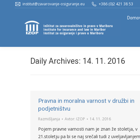
institut@zavarovanje-osiguranje.eu
+386 (0)2 421 38 53
Domo
Daily Archives:
14. 11. 2016
Pravna in moralna varnost v družbi in
podjetništvu
Razmišljanja
Avtor:
IZOP
14. 11. 2016
Pojem pravne varnosti nam je znan že stoletja, v
21.stoletju pa bi se naj srečali tudi z uveljavljanje