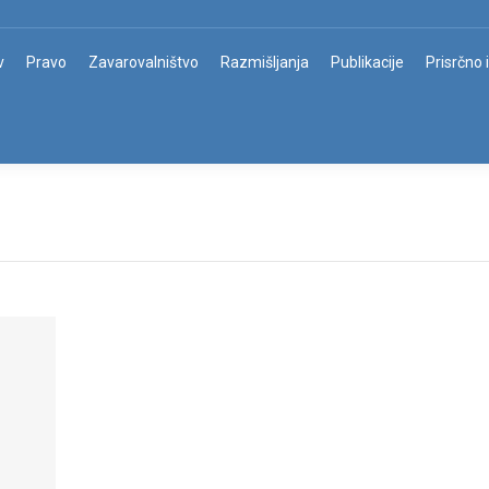
v
Pravo
Zavarovalništvo
Razmišljanja
Publikacije
Prisrčno 
m