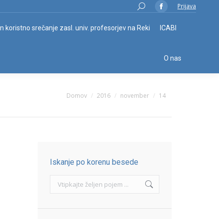
Search:
Prijava
Facebook
page
in koristno srečanje zasl. univ. profesorjev na Reki
ICABI
opens
in
O nas
new
window
You are here:
Domov
2016
november
14
Iskanje po korenu besede
Search: