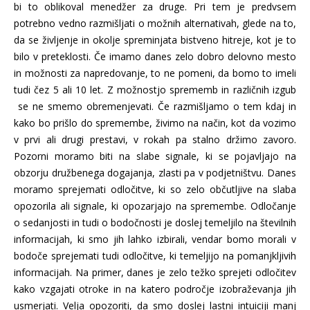
bi to oblikoval menedžer za druge. Pri tem je predvsem
potrebno vedno razmišljati o možnih alternativah, glede na to,
da se življenje in okolje spreminjata bistveno hitreje, kot je to
bilo v preteklosti. Če imamo danes zelo dobro delovno mesto
in možnosti za napredovanje, to ne pomeni, da bomo to imeli
tudi čez 5 ali 10 let. Z možnostjo sprememb in različnih izgub
se ne smemo obremenjevati. Če razmišljamo o tem kdaj in
kako bo prišlo do spremembe, živimo na način, kot da vozimo
v prvi ali drugi prestavi, v rokah pa stalno držimo zavoro.
Pozorni moramo biti na slabe signale, ki se pojavljajo na
obzorju družbenega dogajanja, zlasti pa v podjetništvu. Danes
moramo sprejemati odločitve, ki so zelo občutljive na slaba
opozorila ali signale, ki opozarjajo na spremembe. Odločanje
o sedanjosti in tudi o bodočnosti je doslej temeljilo na številnih
informacijah, ki smo jih lahko izbirali, vendar bomo morali v
bodoče sprejemati tudi odločitve, ki temeljijo na pomanjkljivih
informacijah. Na primer, danes je zelo težko sprejeti odločitev
kako vzgajati otroke in na katero področje izobraževanja jih
usmerjati. Velja opozoriti, da smo doslej lastni intuiciji manj