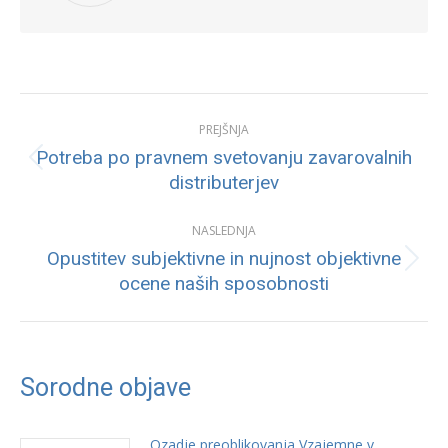
Post
PREJŠNJA
navigation
Potreba po pravnem svetovanju zavarovalnih
Previous
distributerjev
post:
NASLEDNJA
Opustitev subjektivne in nujnost objektivne
Next
ocene naših sposobnosti
post:
Sorodne objave
Ozadje preoblikovanja Vzajemne v