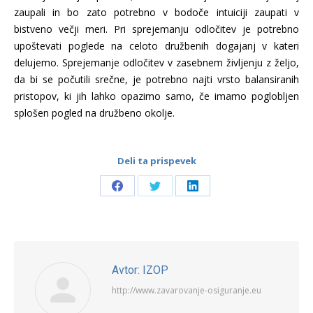
zaupali in bo zato potrebno v bodoče intuiciji zaupati v
bistveno večji meri. Pri sprejemanju odločitev je potrebno
upoštevati poglede na celoto družbenih dogajanj v kateri
delujemo. Sprejemanje odločitev v zasebnem življenju z željo,
da bi se počutili srečne, je potrebno najti vrsto balansiranih
pristopov, ki jih lahko opazimo samo, če imamo poglobljen
splošen pogled na družbeno okolje.
Deli ta prispevek
Share
Share
Share
on
on
on
Facebook
Twitter
LinkedIn
Avtor:
IZOP
http://www.zavarovanje-osiguranje.eu