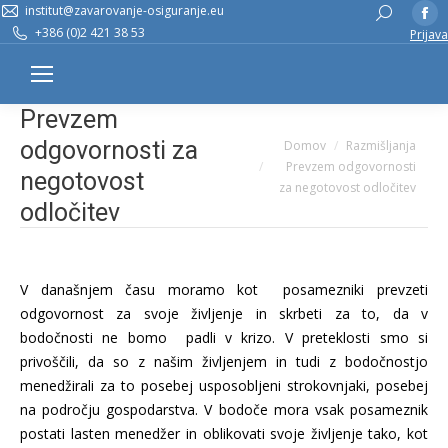
institut@zavarovanje-osiguranje.eu
Fa
Search:
+386 (0)2 421 38 53
Prijava
pa
op
in
Prevzem
n
w
You are here:
odgovornosti za
Domov
Razmišljanja
Prevzem odgovornosti
negotovost
za negotovost odločitev
odločitev
V današnjem času moramo kot posamezniki prevzeti
odgovornost za svoje življenje in skrbeti za to, da v
bodočnosti ne bomo padli v krizo. V preteklosti smo si
privoščili, da so z našim življenjem in tudi z bodočnostjo
menedžirali za to posebej usposobljeni strokovnjaki, posebej
na področju gospodarstva. V bodoče mora vsak posameznik
postati lasten menedžer in oblikovati svoje življenje tako, kot