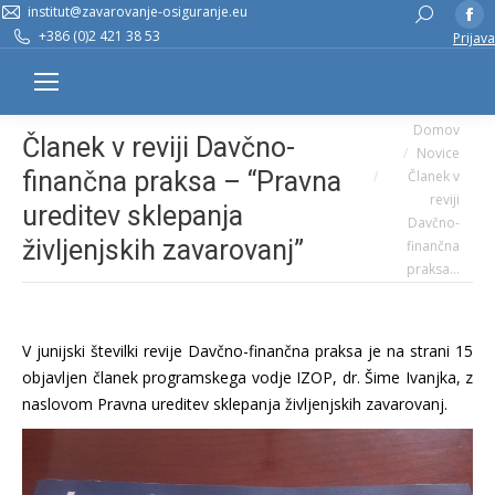
institut@zavarovanje-osiguranje.eu
Fa
Search:
+386 (0)2 421 38 53
Prijava
pa
op
in
You are here:
n
Domov
Članek v reviji Davčno-
Novice
w
finančna praksa – “Pravna
Članek v
reviji
ureditev sklepanja
Davčno-
življenjskih zavarovanj”
finančna
praksa…
V junijski številki revije Davčno-finančna praksa je na strani 15
objavljen članek programskega vodje IZOP, dr. Šime Ivanjka, z
naslovom Pravna ureditev sklepanja življenjskih zavarovanj.