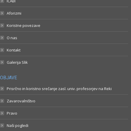
ICABI
Aforizmi
Koristne povezave
O nas
Kontakt
Galerija Slik
OBJAVE
Prisrčno in koristno srečanje zasl. univ. profesorjev na Reki
Zavarovalništvo
Pravo
Naši pogledi