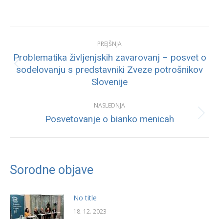
Post
PREJŠNJA
navigation
Problematika življenjskih zavarovanj – posvet o
Previous
sodelovanju s predstavniki Zveze potrošnikov
post:
Slovenije
NASLEDNJA
Next
Posvetovanje o bianko menicah
post:
Sorodne objave
No title
18. 12. 2023