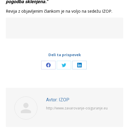
pogodba sklenjena.”
Revija z objavljenim člankom je na voljo na sedežu IZOP.
Deli ta prispevek
Share
Share
Share
on
on
on
Facebook
Twitter
LinkedIn
Avtor:
IZOP
http://www.zavarovanje-osiguranje.eu