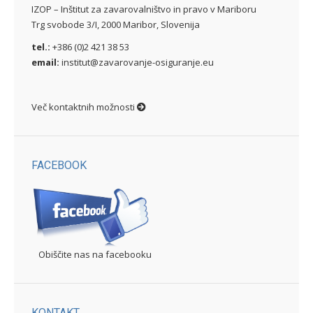
IZOP – Inštitut za zavarovalništvo in pravo v Mariboru
Trg svobode 3/I, 2000 Maribor, Slovenija
tel.:
+386 (0)2 421 38 53
email:
institut@zavarovanje-osiguranje.eu
Več kontaktnih možnosti
FACEBOOK
Obiščite nas na facebooku
KONTAKT