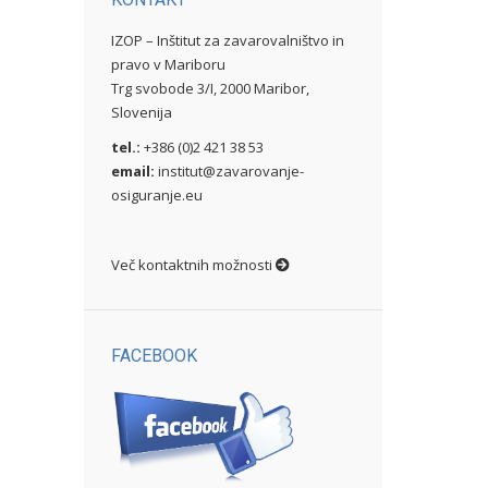
IZOP – Inštitut za zavarovalništvo in
pravo v Mariboru
Trg svobode 3/I, 2000 Maribor,
Slovenija
tel.:
+386 (0)2 421 38 53
email:
institut@zavarovanje-
osiguranje.eu
Več kontaktnih možnosti
FACEBOOK