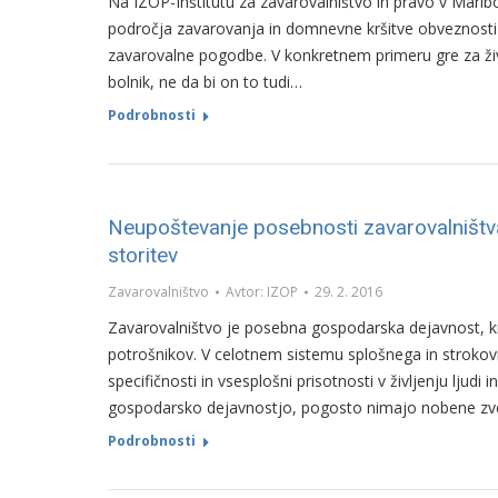
Na IZOP-Inštitutu za zavarovalništvo in pravo v Marib
področja zavarovanja in domnevne kršitve obveznosti 
zavarovalne pogodbe. V konkretnem primeru gre za življ
bolnik, ne da bi on to tudi…
Podrobnosti
Neupoštevanje posebnosti zavarovalništva
storitev
Zavarovalništvo
Avtor:
IZOP
29. 2. 2016
Zavarovalništvo je posebna gospodarska dejavnost, ki
potrošnikov. V celotnem sistemu splošnega in strokovn
specifičnosti in vsesplošni prisotnosti v življenju ljud
gospodarsko dejavnostjo, pogosto nimajo nobene zve
Podrobnosti