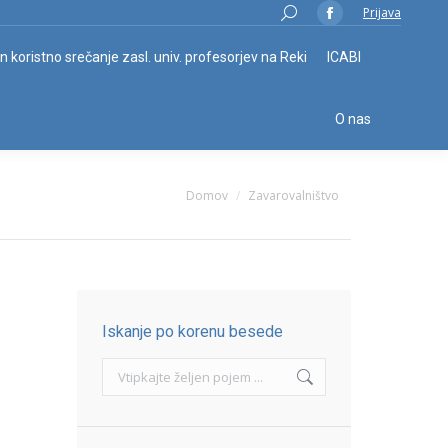
Search:
Prijava
Facebook
page
in koristno srečanje zasl. univ. profesorjev na Reki
ICABI
opens
in
O nas
new
window
You are here:
Domov
Zavarovalništvo
Iskanje po korenu besede
Search: