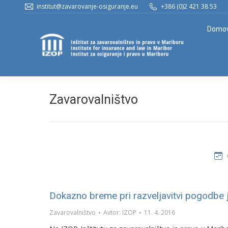
institut@zavarovanje-osiguranje.eu
+386 (0)2 421 38 53
Domo
Zavarovalništvo
Dokazno breme pri razveljavitvi pogodbe j
Zavarovalništvo
Avtor:
IZOP
11. 4. 2016