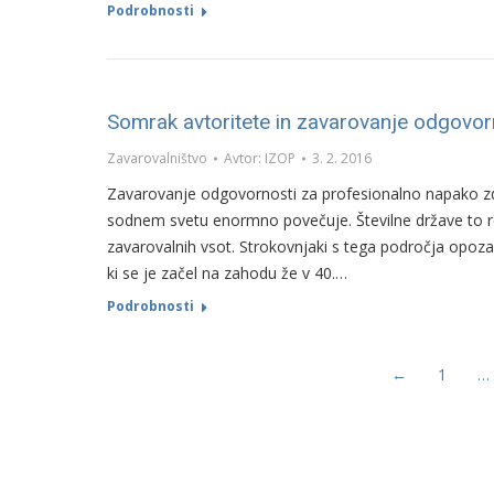
Podrobnosti
Somrak avtoritete in zavarovanje odgovor
Zavarovalništvo
Avtor:
IZOP
3. 2. 2016
Zavarovanje odgovornosti za profesionalno napako zdra
sodnem svetu enormno povečuje. Številne države to 
zavarovalnih vsot. Strokovnjaki s tega področja opozar
ki se je začel na zahodu že v 40.…
Podrobnosti
←
1
…