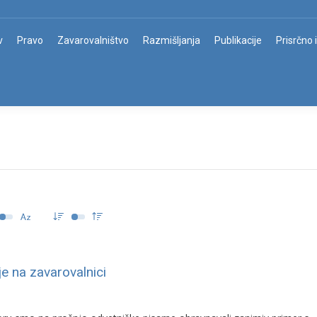
v
Pravo
Zavarovalništvo
Razmišljanja
Publikacije
Prisrčno 
e na zavarovalnici