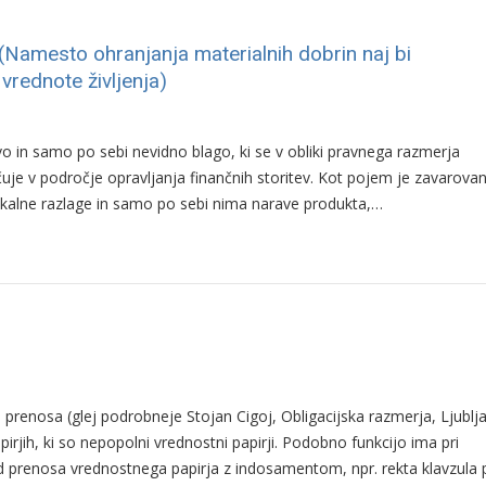
i (Namesto ohranjanja materialnih dobrin naj bi
vrednote življenja)
vo in samo po sebi nevidno blago, ki se v obliki pravnega razmerja
učuje v področje opravljanja finančnih storitev. Kot pojem je zavarova
tikalne razlage in samo po sebi nima narave produkta,…
i prenosa (glej podrobneje Stojan Cigoj, Obligacijska razmerja, Ljublj
apirjih, ki so nepopolni vrednostni papirji. Podobno funkcijo ima pri
ed prenosa vrednostnega papirja z indosamentom, npr. rekta klavzula p