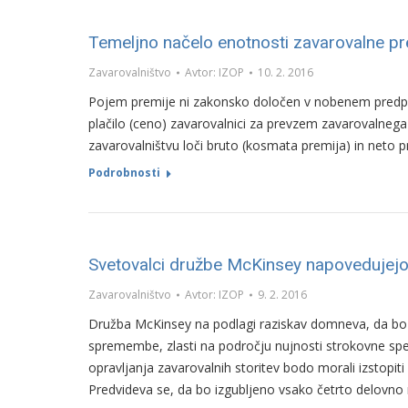
Temeljno načelo enotnosti zavarovalne pr
Zavarovalništvo
Avtor:
IZOP
10. 2. 2016
Pojem premije ni zakonsko določen v nobenem predpis
plačilo (ceno) zavarovalnici za prevzem zavarovalnega 
zavarovalništvu loči bruto (kosmata premija) in neto pr
Podrobnosti
Svetovalci družbe McKinsey napovedujejo
Zavarovalništvo
Avtor:
IZOP
9. 2. 2016
Družba McKinsey na podlagi raziskav domneva, da bo 
spremembe, zlasti na področju nujnosti strokovne spec
opravljanja zavarovalnih storitev bodo morali izstopiti de
Predvideva se, da bo izgubljeno vsako četrto delovn