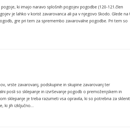
 pogoje, ki imajo naravo splošnih pogojev pogodbe (120-121.člen
ojev je lahko v korist zavarovanca ali pa v njegovo škodo. Glede na 
h pogodb, gre pri tem za spremembo zavarovalne pogodbe. Pri tem so
ov, vrste zavarovanj, podskupine in skupine zavarovanj ter
ni posli so sklepanje in izvrševanje pogodb o premoženjskem in
m sklepanje je treba razumeti vsa opravila, ki so potrebna za skleni
 ki jih izključno…