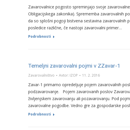
Zavarovalnice pogosto spreminjajo svoje zavarovalne
Obligacijskega zakonika). Sprememba zavarovalnih pog
da so splošni pogoji bistvena sestavina zavarovalni
posledice različne, če nastopi zavarovalni primer…
Podrobnosti
Temeljni zavarovalni pojmi v ZZavar-1
Zavarovalništvo
Avtor:
IZOP
11. 2. 2016
Zavar-1 primarno opredeljuje pojem zavarovalnih posl
podzavarovanje. Pojem zavarovanih poslov Zavaroval
življenjskem zavarovanju ali pozavarovanju. Pod pojmo
zavarovalne pogodbe. Vedno gre za gospodarske posle,
Podrobnosti