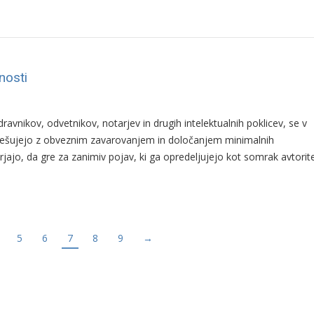
nosti
vnikov, odvetnikov, notarjev in drugih intelektualnih poklicev, se v
rešujejo z obveznim zavarovanjem in določanjem minimalnih
jajo, da gre za zanimiv pojav, ki ga opredeljujejo kot somrak avtorit
5
6
7
8
9
→