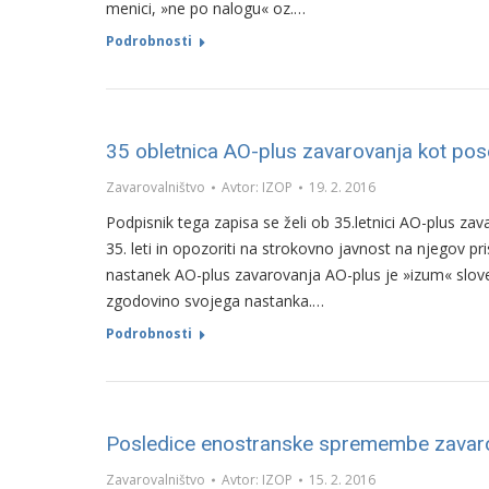
menici, »ne po nalogu« oz.…
Podrobnosti
35 obletnica AO-plus zavarovanja kot pos
Zavarovalništvo
Avtor:
IZOP
19. 2. 2016
Podpisnik tega zapisa se želi ob 35.letnici AO-plus za
35. leti in opozoriti na strokovno javnost na njegov p
nastanek AO-plus zavarovanja AO-plus je »izum« slove
zgodovino svojega nastanka.…
Podrobnosti
Posledice enostranske spremembe zavaro
Zavarovalništvo
Avtor:
IZOP
15. 2. 2016