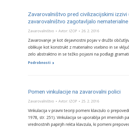
Zavarovalništvo pred civilizacijskimi izziv
zavarovalništvo zagotavljalo nematerialne 
Zavarovalništvo
Avtor:
IZOP
26. 2. 2016
Zavarovanje je kot dejavnostni pojav v družbi občutlji
oblikuje kot konstrukt z materialno vsebino in se vklj
zelo abstraktno in se težko pojasni na podlagi grama
Podrobnosti
Pomen vinkulacije na zavarovalni polici
Zavarovalništvo
Avtor:
IZOP
25. 2. 2016
Vinkulacija v pravni teoriji pomeni klavzulo o prepoved
1978, str. 251). Vinkulacija se uporablja pri imenskih p
vrednostnih papirjih rekta klavzula, ki pomeni prepov