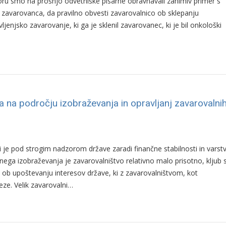
oru smo na prošnjo odvetniške pisarne obravnavali zanimiv primer s
zavarovanca, da pravilno obvesti zavarovalnico ob sklepanju
enjsko zavarovanje, ki ga je sklenil zavarovanec, ki je bil onkološki
 na področju izobraževanja in opravljanj zavarovalni
 je pod strogim nadzorom države zaradi finančne stabilnosti in varst
ega izobraževanja je zavarovalništvo relativno malo prisotno, kljub s
i in ob upoštevanju interesov države, ki z zavarovalništvom, kot
ze. Velik zavarovalni…