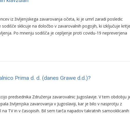
nih klavzulah
encev iz življenjskega zavarovanja očeta, ki je umrl zaradi posledic
 sodišče sklicuje na določbo v zavarovalnih pogojih, ki izključuje kritj
ljenja. Po mnenju sodišča je cepljenje proti covidu-19 nepreverjena
alnico Prima d. d. (danes Grawe d.d.)?
kcijo predsednika Združenja zavarovalnic Jugoslavije. V tem obdobju j
pala življenjska zavarovanja v Jugoslaviji, kar je bilo v nasprotju z
na TV in v časopisih. Bil sem tarča napadov takratnih samooklicanih