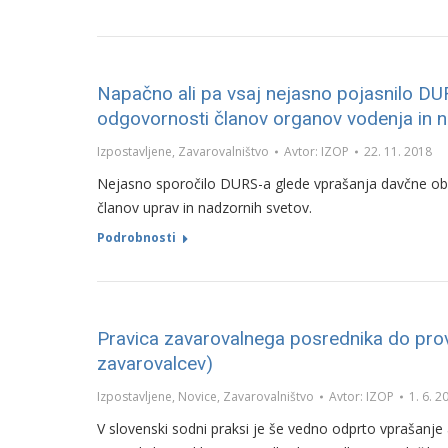
Napačno ali pa vsaj nejasno pojasnilo DU
odgovornosti članov organov vodenja in 
Izpostavljene
,
Zavarovalništvo
Avtor:
IZOP
22. 11. 2018
Nejasno sporočilo DURS-a glede vprašanja davčne o
članov uprav in nadzornih svetov.
Podrobnosti
Pravica zavarovalnega posrednika do pro
zavarovalcev)
Izpostavljene
,
Novice
,
Zavarovalništvo
Avtor:
IZOP
1. 6. 2
V slovenski sodni praksi je še vedno odprto vprašanje 