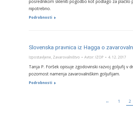
posrednikom skleniti pogodbo kot podlago za plačilo po
nipotrebno.
Podrobnosti
Slovenska pravnica iz Hagga o zavarovalni
Izpostavljene
,
Zavarovalništvo
Avtor:
IZOP
4. 12. 2017
Tanja P. Foršek opisuje zgodovinski razvoj goljufij v 
pozornost namenja zavarovalniškim goljufijam.
Podrobnosti
←
1
2