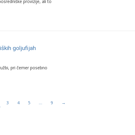
sredniške provizije, ali to
ških goljufijah
družbi, pri čemer posebno
3
4
5
…
9
→