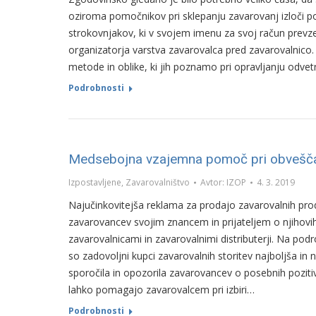
oziroma pomočnikov pri sklepanju zavarovanj izloči p
strokovnjakov, ki v svojem imenu za svoj račun pre
organizatorja varstva zavarovalca pred zavarovalnico.
metode in oblike, ki jih poznamo pri opravljanju odve
Podrobnosti
Medsebojna vzajemna pomoč pri obvešča
Izpostavljene
,
Zavarovalništvo
Avtor:
IZOP
4. 3. 2019
Najučinkovitejša reklama za prodajo zavarovalnih pro
zavarovancev svojim znancem in prijateljem o njihovih 
zavarovalnicami in zavarovalnimi distributerji. Na pod
so zadovoljni kupci zavarovalnih storitev najboljša i
sporočila in opozorila zavarovancev o posebnih pozitiv
lahko pomagajo zavarovalcem pri izbiri…
Podrobnosti