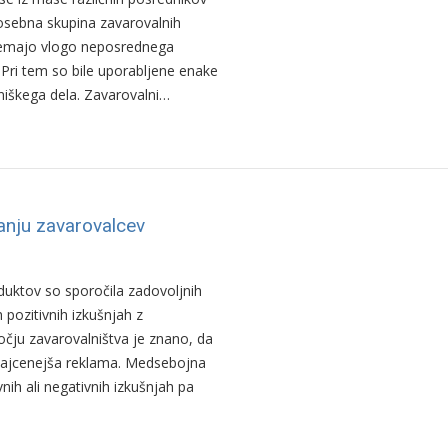
osebna skupina zavarovalnih
vzemajo vlogo neposrednega
 Pri tem so bile uporabljene enake
tniškega dela. Zavarovalni…
nju zavarovalcev
duktov so sporočila zadovoljnih
pozitivnih izkušnjah z
ročju zavarovalništva je znano, da
n najcenejša reklama. Medsebojna
nih ali negativnih izkušnjah pa