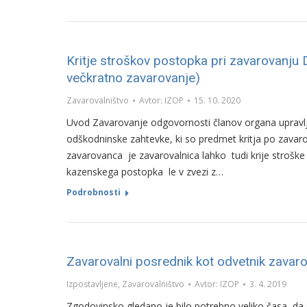
Kritje stroškov postopka pri zavarovanju 
večkratno zavarovanje)
Zavarovalništvo
Avtor:
IZOP
15. 10. 2020
Uvod Zavarovanje odgovornosti članov organa upravlja
odškodninske zahtevke, ki so predmet kritja po zavar
zavarovanca je zavarovalnica lahko tudi krije stroške
kazenskega postopka le v zvezi z…
Podrobnosti
Zavarovalni posrednik kot odvetnik zavar
Izpostavljene
,
Zavarovalništvo
Avtor:
IZOP
3. 4. 2019
Zgodovinsko gledano je bilo potrebno veliko časa, da 