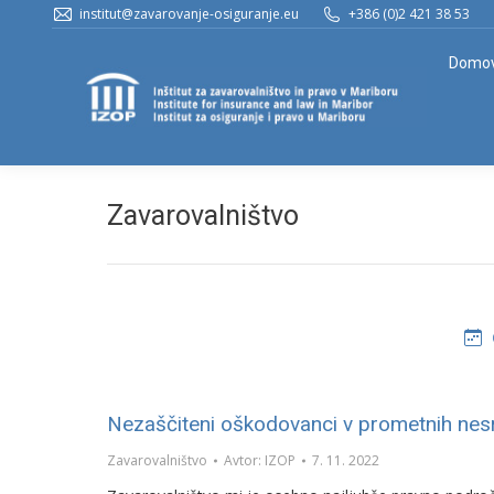
institut@zavarovanje-osiguranje.eu
+386 (0)2 421 38 53
Domo
Zavarovalništvo
Nezaščiteni oškodovanci v prometnih nes
Zavarovalništvo
Avtor:
IZOP
7. 11. 2022