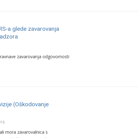
RS-a glede zavarovanja
nadzora
bravnave zavarovanja odgovornosti
vizije (Oškodovanje
018
ali mora zavarovalnica s