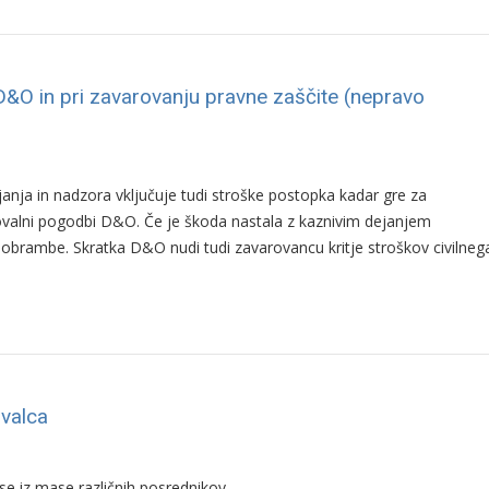
D&O in pri zavarovanju pravne zaščite (nepravo
nja in nadzora vključuje tudi stroške postopka kadar gre za
ovalni pogodbi D&O. Če je škoda nastala z kaznivim dejanjem
 obrambe. Skratka D&O nudi tudi zavarovancu kritje stroškov civilnega
ovalca
se iz mase različnih posrednikov