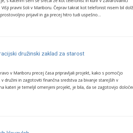
, s katerim sem se srečal že kot telefonist in kurir v Zavarovalnici
išji pravni šoli v Mariboru. Čeprav takrat kot telefonist nisem bil dol
prostovoljno prijavil in ga precej hitro tudi uspešno…
cijski družinski zaklad za starost
pravo v Mariboru precej časa pripravljali projekt, kako s pomočjo
v družini in zagotoviti finančna sredstva za bivanje starejših v
na kateri je temeljil omenjeni projekt, je bila, da se zagotovijo določ