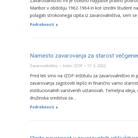
Zavarovalništvo mi je osebno najljubše pravno področje
Maribor v obdobju 1962-1964 in kot izredni študent na V
polagati strokovnega izpita iz zavarovalništva, sem se 
Podrobnosti
Namesto zavarovanja za starost večgenera
Zavarovalništvo
Avtor:
IZOP
17. 5. 2022
Pred leti smo na IZOP-Inštitutu za zavarovalništvo in 
zavarovanja zagotoviti lepšo in finančno varno starost 
institucionalnih varstvenih ustanovah. Temeljna ideja, 
družinska sredstva za…
Podrobnosti