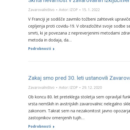
Skrita nevarnost v zavarovalnih izključitve
Zavarovalništvo
Avtor:
IZOP
15. 1. 2022
V Franciji je sodišče zavrnilo tožbeni zahtevek upravič
cepljenja proti covidu-19. V obrazložitvi svoje sodbe se
smrti, ki je povezana z nepreverjenimi metodami zdrav
metoda in dodaja, da…
Podrobnosti
Zakaj smo pred 30. leti ustanovili Zavarov
Zavarovalništvo
Avtor:
IZOP
29. 12. 2020
Ob koncu 80. let preteklega stoletja sem opravljal fun
vrsta nemških in avstrijskih zavarovalnic nelegalno skle
zakonom. Takrat sem na nezakonitost javno opozarjal 
zastopnikov omenjenih tujih…
Podrobnosti