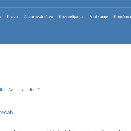
v
Pravo
Zavarovalništvo
Razmišljanja
Publikacije
Prisrčno 
rečah