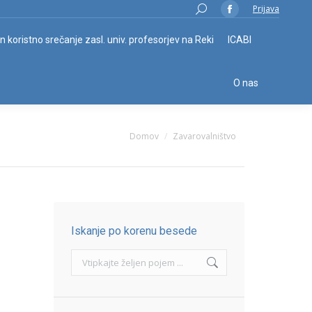
Search:
Prijava
Facebook
page
in koristno srečanje zasl. univ. profesorjev na Reki
ICABI
opens
in
O nas
new
window
You are here:
Domov
Zavarovalništvo
Iskanje po korenu besede
Search: