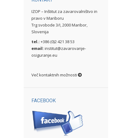
IZOP – Inštitut za zavarovalništvo in
pravo v Mariboru
Trg svobode 3/I, 2000 Maribor,
Slovenija
tel.:
+386 (0)2 421 38 53
email:
institut@zavarovanje-
osiguranje.eu
Več kontaktnih možnosti
FACEBOOK