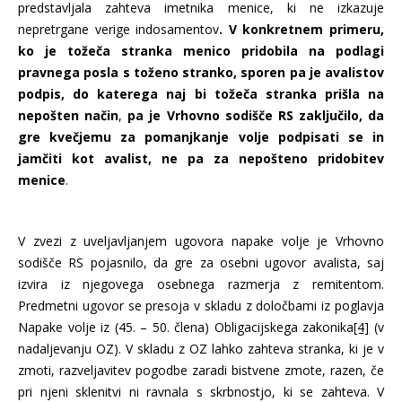
predstavljala zahteva imetnika menice, ki ne izkazuje
nepretrgane verige indosamentov
. V konkretnem primeru,
ko je tožeča stranka menico pridobila na podlagi
pravnega posla s toženo stranko, sporen pa je avalistov
podpis, do katerega naj bi tožeča stranka prišla na
nepošten način
,
pa je
Vrhovno sodišče RS zaključilo, da
gre kvečjemu za pomanjkanje volje podpisati se in
jamčiti kot avalist, ne pa za nepošteno pridobitev
menice
.
V zvezi z uveljavljanjem ugovora napake volje je Vrhovno
sodišče RS pojasnilo, da gre za osebni ugovor avalista, saj
izvira iz njegovega osebnega razmerja z remitentom.
Predmetni ugovor se presoja v skladu z določbami iz poglavja
Napake volje iz (45. – 50. člena) Obligacijskega zakonika
[4]
(v
nadaljevanju OZ). V skladu z OZ lahko zahteva stranka, ki je v
zmoti, razveljavitev pogodbe zaradi bistvene zmote, razen, če
pri njeni sklenitvi ni ravnala s skrbnostjo, ki se zahteva. V