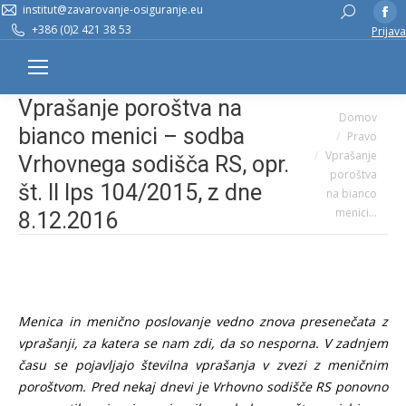
institut@zavarovanje-osiguranje.eu
Fa
Search:
+386 (0)2 421 38 53
Prijava
pa
op
in
Vprašanje poroštva na
n
You are here:
Domov
w
bianco menici – sodba
Pravo
Vprašanje
Vrhovnega sodišča RS, opr.
poroštva
št. II Ips 104/2015, z dne
na bianco
menici…
8.12.2016
Menica in menično poslovanje vedno znova presenečata z
vprašanji, za katera se nam zdi, da so nesporna. V zadnjem
času se pojavljajo številna vprašanja v zvezi z meničnim
poroštvom. Pred nekaj dnevi je Vrhovno sodišče RS ponovno