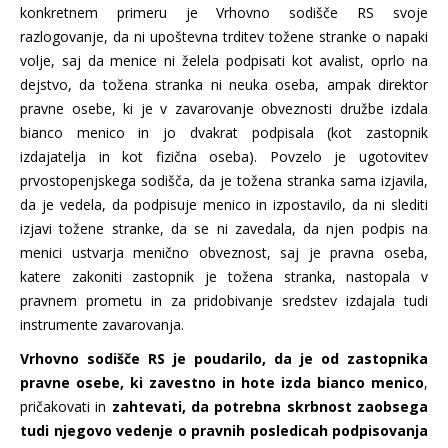
konkretnem primeru je Vrhovno sodišče RS svoje
razlogovanje, da ni upoštevna trditev tožene stranke o napaki
volje, saj da menice ni želela podpisati kot avalist, oprlo na
dejstvo, da tožena stranka ni neuka oseba, ampak direktor
pravne osebe, ki je v zavarovanje obveznosti družbe izdala
bianco menico in jo dvakrat podpisala (kot zastopnik
izdajatelja in kot fizična oseba). Povzelo je ugotovitev
prvostopenjskega sodišča, da je tožena stranka sama izjavila,
da je vedela, da podpisuje menico in izpostavilo, da ni slediti
izjavi tožene stranke, da se ni zavedala, da njen podpis na
menici ustvarja menično obveznost, saj je pravna oseba,
katere zakoniti zastopnik je tožena stranka, nastopala v
pravnem prometu in za pridobivanje sredstev izdajala tudi
instrumente zavarovanja.
Vrhovno sodišče RS je poudarilo, da je od zastopnika
pravne osebe, ki zavestno in hote izda bianco menico
,
pričakovati in
zahtevati, da potrebna skrbnost zaobsega
tudi njegovo vedenje o pravnih posledicah podpisovanja