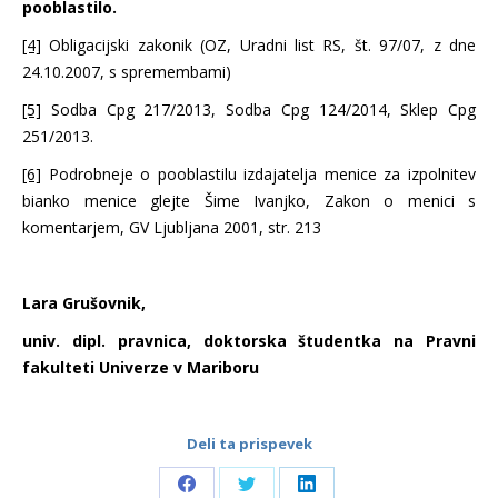
pooblastilo.
[4]
Obligacijski zakonik (OZ, Uradni list RS, št. 97/07, z dne
24.10.2007, s spremembami)
[5]
Sodba Cpg 217/2013, Sodba Cpg 124/2014, Sklep Cpg
251/2013.
[6]
Podrobneje o pooblastilu izdajatelja menice za izpolnitev
bianko menice glejte Šime Ivanjko, Zakon o menici s
komentarjem, GV Ljubljana 2001, str. 213
Lara Grušovnik,
univ. dipl. pravnica, doktorska študentka na Pravni
fakulteti Univerze v Mariboru
Deli ta prispevek