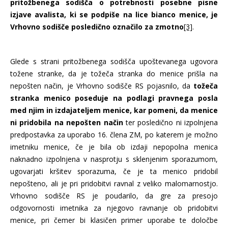
pritožbenega sodišča o potrebnosti posebne pisne
izjave avalista, ki se podpiše na lice bianco menice, je
Vrhovno sodišče posledično označilo za zmotno
[3]
.
Glede s strani pritožbenega sodišča upoštevanega ugovora
tožene stranke, da je tožeča stranka do menice prišla na
nepošten način, je Vrhovno sodišče RS pojasnilo, da
tožeča
stranka menico poseduje na podlagi pravnega posla
med njim in izdajateljem menice, kar pomeni, da menice
ni pridobila na nepošten način
ter posledično ni izpolnjena
predpostavka za uporabo 16. člena ZM, po katerem je možno
imetniku menice, če je bila ob izdaji nepopolna menica
naknadno izpolnjena v nasprotju s sklenjenim sporazumom,
ugovarjati kršitev sporazuma, če je ta menico pridobil
nepošteno, ali je pri pridobitvi ravnal z veliko malomarnostjo.
Vrhovno sodišče RS je poudarilo, da gre za presojo
odgovornosti imetnika za njegovo ravnanje ob pridobitvi
menice, pri čemer bi klasičen primer uporabe te določbe