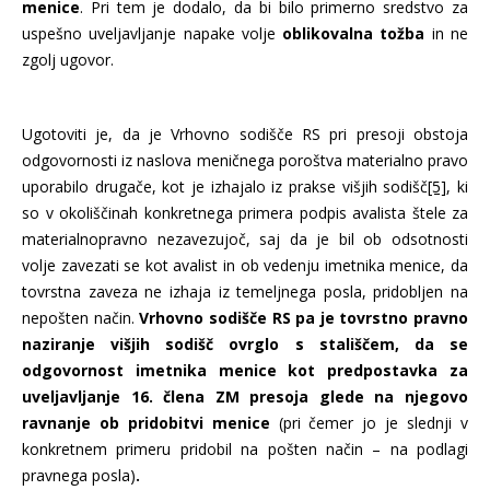
menice
. Pri tem je dodalo, da bi bilo primerno sredstvo za
uspešno uveljavljanje napake volje
oblikovalna tožba
in ne
zgolj ugovor.
Ugotoviti je, da je Vrhovno sodišče RS pri presoji obstoja
odgovornosti iz naslova meničnega poroštva materialno pravo
uporabilo drugače, kot je izhajalo iz prakse višjih sodišč
[5]
, ki
so v okoliščinah konkretnega primera podpis avalista štele za
materialnopravno nezavezujoč, saj da je bil ob odsotnosti
volje zavezati se kot avalist in ob vedenju imetnika menice, da
tovrstna zaveza ne izhaja iz temeljnega posla, pridobljen na
nepošten način.
Vrhovno sodišče RS pa je tovrstno pravno
naziranje višjih sodišč ovrglo s stališčem, da se
odgovornost imetnika menice kot predpostavka za
uveljavljanje 16. člena ZM presoja glede na njegovo
ravnanje ob pridobitvi menice
(pri čemer jo je slednji v
konkretnem primeru pridobil na pošten način – na podlagi
pravnega posla)
.