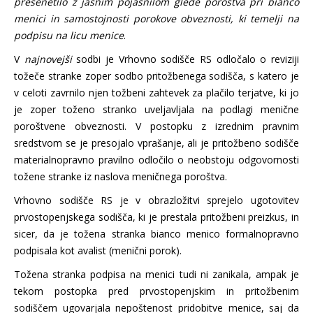
presenetilo z jasnim pojasnilom glede poroštva pri bianco
menici in samostojnosti porokove obveznosti, ki temelji na
podpisu na licu menice
.
V
najnovejši
sodbi je Vrhovno sodišče RS odločalo o reviziji
tožeče stranke zoper sodbo pritožbenega sodišča, s katero je
v celoti zavrnilo njen tožbeni zahtevek za plačilo terjatve, ki jo
je zoper toženo stranko uveljavljala na podlagi menične
poroštvene obveznosti. V postopku z izrednim pravnim
sredstvom se je presojalo vprašanje, ali je pritožbeno sodišče
materialnopravno pravilno odločilo o neobstoju odgovornosti
tožene stranke iz naslova meničnega poroštva.
Vrhovno sodišče RS je v obrazložitvi sprejelo ugotovitev
prvostopenjskega sodišča, ki je prestala pritožbeni preizkus, in
sicer, da je tožena stranka bianco menico formalnopravno
podpisala kot avalist (menični porok).
Tožena stranka podpisa na menici tudi ni zanikala, ampak je
tekom postopka pred prvostopenjskim in pritožbenim
sodiščem ugovarjala nepoštenost pridobitve menice, saj da