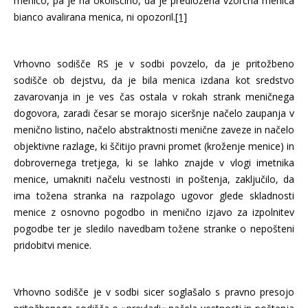
menico, pa je na okoliščino, da je predložena vzorčna menica
bianco avalirana menica, ni opozoril.
[1]
Vrhovno sodišče RS je v sodbi povzelo, da je pritožbeno
sodišče ob dejstvu, da je bila menica izdana kot sredstvo
zavarovanja in je ves čas ostala v rokah strank meničnega
dogovora, zaradi česar se morajo siceršnje načelo zaupanja v
menično listino, načelo abstraktnosti menične zaveze in načelo
objektivne razlage, ki ščitijo pravni promet (kroženje menice) in
dobrovernega tretjega, ki se lahko znajde v vlogi imetnika
menice, umakniti načelu vestnosti in poštenja, zaključilo, da
ima tožena stranka na razpolago ugovor glede skladnosti
menice z osnovno pogodbo in menično izjavo za izpolnitev
pogodbe ter je sledilo navedbam tožene stranke o nepošteni
pridobitvi menice.
Vrhovno sodišče je v sodbi sicer soglašalo s pravno presojo