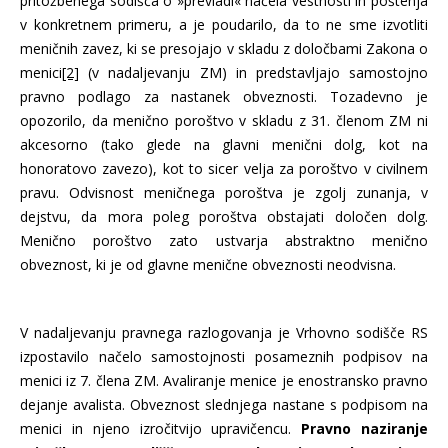
pritožbenega sodišča o »prevladi« načela vestnosti in poštenja
v konkretnem primeru, a je poudarilo, da to ne sme izvotliti
meničnih zavez, ki se presojajo v skladu z določbami Zakona o
menici
[2]
(v nadaljevanju ZM) in predstavljajo samostojno
pravno podlago za nastanek obveznosti. Tozadevno je
opozorilo, da menično poroštvo v skladu z 31. členom ZM ni
akcesorno (tako glede na glavni menični dolg, kot na
honoratovo zavezo), kot to sicer velja za poroštvo v civilnem
pravu. Odvisnost meničnega poroštva je zgolj zunanja, v
dejstvu, da mora poleg poroštva obstajati določen dolg.
Menično poroštvo zato ustvarja abstraktno menično
obveznost, ki je od glavne menične obveznosti neodvisna.
V nadaljevanju pravnega razlogovanja je Vrhovno sodišče RS
izpostavilo načelo samostojnosti posameznih podpisov na
menici iz 7. člena ZM. Avaliranje menice je enostransko pravno
dejanje avalista. Obveznost slednjega nastane s podpisom na
menici in njeno izročitvijo upravičencu.
Pravno naziranje