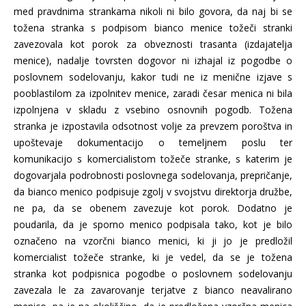
med pravdnima strankama nikoli ni bilo govora, da naj bi se
tožena stranka s podpisom bianco menice tožeči stranki
zavezovala kot porok za obveznosti trasanta (izdajatelja
menice), nadalje tovrsten dogovor ni izhajal iz pogodbe o
poslovnem sodelovanju, kakor tudi ne iz menične izjave s
pooblastilom za izpolnitev menice, zaradi česar menica ni bila
izpolnjena v skladu z vsebino osnovnih pogodb. Tožena
stranka je izpostavila odsotnost volje za prevzem poroštva in
upoštevaje dokumentacijo o temeljnem poslu ter
komunikacijo s komercialistom tožeče stranke, s katerim je
dogovarjala podrobnosti poslovnega sodelovanja, prepričanje,
da bianco menico podpisuje zgolj v svojstvu direktorja družbe,
ne pa, da se obenem zavezuje kot porok. Dodatno je
poudarila, da je sporno menico podpisala tako, kot je bilo
označeno na vzorčni bianco menici, ki ji jo je predložil
komercialist tožeče stranke, ki je vedel, da se je tožena
stranka kot podpisnica pogodbe o poslovnem sodelovanju
zavezala le za zavarovanje terjatve z bianco neavalirano