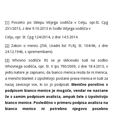
[1]
Povzeto po Sklepu Višjega sodišča v Celju, opr.št. Cpg
251/2013, z dne 9.10.2013 in Sodbi Višjega sodišča v
Celju, opr. št. Cpg 124/2014, z dne 14.5.2014.
[2]
Zakon o menici (ZM, Uradni list FLRJ, št. 104/46, z dne
24.12.1946, s spremembami)
[3]
Vrhovno sodišče RS se je sklicevalo tudi na sodbo
Vrhovnega sodišča, opr. št. II Ips 790/2009, z dne 18.4.2013, v
jedru katere je zapisano, da bianco menica resda še ni menica,
a menični blanket z izpolnitvijo postane prava menica in tudi za
nazaj zavezuje vse, ki so jo podpisali.
Menično poroštvo s
podpisom bianco menice je mogoče, vendar ne nastane
že s samim podpisom avalista, ampak šele z izpolnitvijo
bianco menice. Posledično v primeru podpisa avalista na
bianco menico ni potrebno njegovo posebno