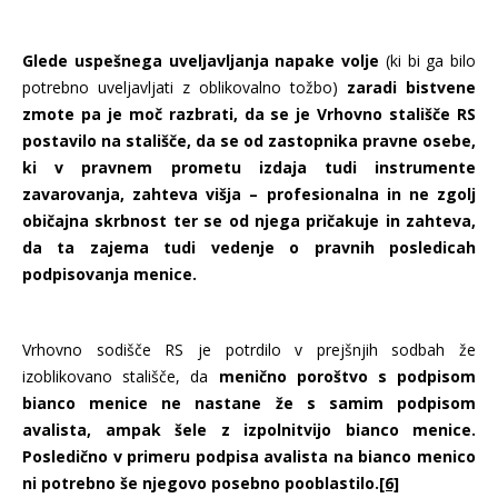
Glede uspešnega uveljavljanja napake volje
(ki bi ga bilo
potrebno uveljavljati z oblikovalno tožbo)
zaradi bistvene
zmote pa je moč razbrati, da se je Vrhovno stališče RS
postavilo na stališče, da se od zastopnika pravne osebe,
ki v pravnem prometu izdaja tudi instrumente
zavarovanja, zahteva višja – profesionalna in ne zgolj
običajna skrbnost ter se od njega pričakuje in zahteva,
da ta zajema tudi vedenje o pravnih posledicah
podpisovanja menice.
Vrhovno sodišče RS je potrdilo v prejšnjih sodbah že
izoblikovano stališče, da
menično poroštvo s podpisom
bianco menice ne nastane že s samim podpisom
avalista, ampak šele z izpolnitvijo bianco menice.
Posledično v primeru podpisa avalista na bianco menico
ni potrebno še njegovo posebno pooblastilo.
[6]