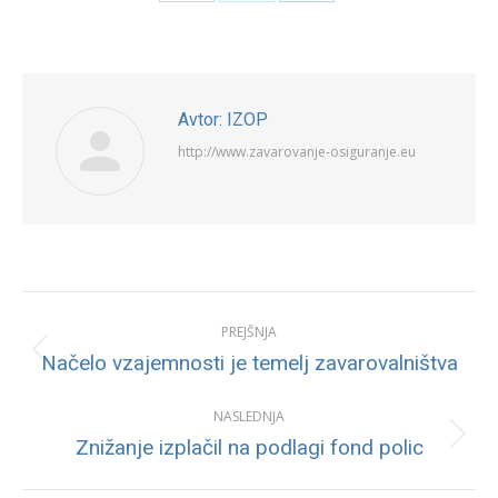
Share
Share
Share
on
on
on
Facebook
Twitter
LinkedIn
Avtor:
IZOP
http://www.zavarovanje-osiguranje.eu
Post
PREJŠNJA
navigation
Previous
Načelo vzajemnosti je temelj zavarovalništva
post:
NASLEDNJA
Next
Znižanje izplačil na podlagi fond polic
post: