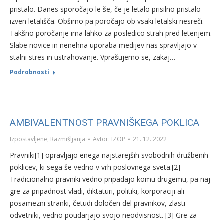
pristalo. Danes sporočajo le še, če je letalo prisilno pristalo
izven letališča. Obširno pa poročajo ob vsaki letalski nesreči.
Takšno poročanje ima lahko za posledico strah pred letenjem.
Slabe novice in nenehna uporaba medijev nas spravljajo v
stalni stres in ustrahovanje. Vprašujemo se, zakaj…
Podrobnosti
AMBIVALENTNOST PRAVNIŠKEGA POKLICA
Izpostavljene
,
Razmišljanja
Avtor:
IZOP
21. 12. 2022
Pravniki[1] opravljajo enega najstarejših svobodnih družbenih
poklicev, ki sega še vedno v vrh poslovnega sveta.[2]
Tradicionalno pravniki vedno pripadajo komu drugemu, pa naj
gre za pripadnost vladi, diktaturi, politiki, korporaciji ali
posamezni stranki, četudi določen del pravnikov, zlasti
odvetniki, vedno poudarjajo svojo neodvisnost. [3] Gre za