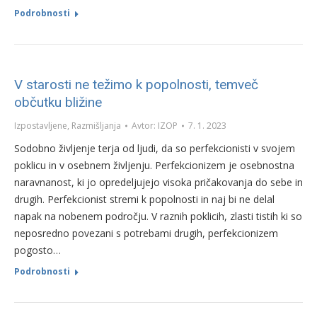
Podrobnosti
V starosti ne težimo k popolnosti, temveč
občutku bližine
Izpostavljene
,
Razmišljanja
Avtor:
IZOP
7. 1. 2023
Sodobno življenje terja od ljudi, da so perfekcionisti v svojem
poklicu in v osebnem življenju. Perfekcionizem je osebnostna
naravnanost, ki jo opredeljujejo visoka pričakovanja do sebe in
drugih. Perfekcionist stremi k popolnosti in naj bi ne delal
napak na nobenem področju. V raznih poklicih, zlasti tistih ki so
neposredno povezani s potrebami drugih, perfekcionizem
pogosto…
Podrobnosti