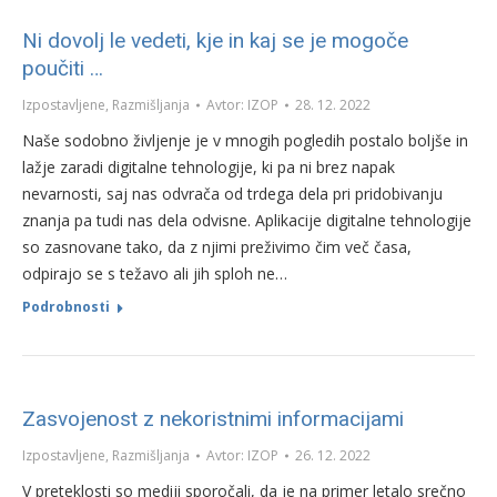
Ni dovolj le vedeti, kje in kaj se je mogoče
poučiti …
Izpostavljene
,
Razmišljanja
Avtor:
IZOP
28. 12. 2022
Naše sodobno življenje je v mnogih pogledih postalo boljše in
lažje zaradi digitalne tehnologije, ki pa ni brez napak
nevarnosti, saj nas odvrača od trdega dela pri pridobivanju
znanja pa tudi nas dela odvisne. Aplikacije digitalne tehnologije
so zasnovane tako, da z njimi preživimo čim več časa,
odpirajo se s težavo ali jih sploh ne…
Podrobnosti
Zasvojenost z nekoristnimi informacijami
Izpostavljene
,
Razmišljanja
Avtor:
IZOP
26. 12. 2022
V preteklosti so mediji sporočali, da je na primer letalo srečno