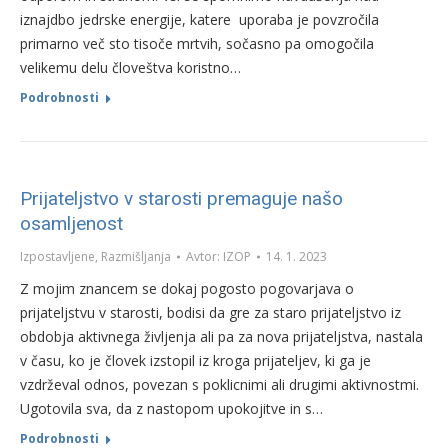
iznajdbo jedrske energije, katere uporaba je povzročila
primarno več sto tisoče mrtvih, sočasno pa omogočila
velikemu delu človeštva koristno…
Podrobnosti
Prijateljstvo v starosti premaguje našo
osamljenost
Izpostavljene
,
Razmišljanja
Avtor:
IZOP
14. 1. 2023
Z mojim znancem se dokaj pogosto pogovarjava o
prijateljstvu v starosti, bodisi da gre za staro prijateljstvo iz
obdobja aktivnega življenja ali pa za nova prijateljstva, nastala
v času, ko je človek izstopil iz kroga prijateljev, ki ga je
vzdrževal odnos, povezan s poklicnimi ali drugimi aktivnostmi.
Ugotovila sva, da z nastopom upokojitve in s…
Podrobnosti