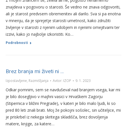
Z mojim znancem se, želela ali ne, pogosto nenamerno
znajdeva v pogovoru o starosti. Še vedno ne znava odgovoriti,
ali je starost predvsem obremenitev ali darilo. Sva si pa enotna
v mnenju, da je sprejetje starosti umetnost, kako združiti
življenje v starosti z njenim udobjem in njenimi omejitvami ter
izzivi, kako jo najbolje izkoristiti. Ko…
Podrobnosti
Brez branja mi živeti ni …
Izpostavljene
,
Razmišljanja
Avtor:
IZOP
9. 1. 2023
Odkar pomnim, sem se navduševal nad branjem vsega, kar mi
je bilo dosegljivo v majhni vasici v Hrvaškem Zagorju
(Stipernica v bližini Pregrade), v kateri je bilo malo ljudi, ki so
pred 80 leti znali brati. Moj že pokojni sošolec, sin učiteljice, mi
je priskrbel iz nekega skritega skladišča, brez dovoljenja
matere, knjige, za katere…