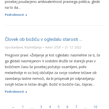
posebej poudarjeno ambivalentnost pravnega poklica, glede
na to da…
Podrobnosti
Človek ob božiču v ogledalu starosti …
Izpostavljene
,
Razmišljanja
Avtor:
IZOP
21. 12. 2022
Pregovor pravi: »Življenje je kot ogledalo: nasmehne se ti, če
ga gledaš nasmejano!« V sodobni družbi se starejši prav v
božičnem času še posebej počutijo osamljeni, polni
melanholije in so bolj občutljivi za svoje osebne težave ob
zavedanju lastne nemoči, da bi prispevali pri odpravljanju
svojih težav in težav drugih. Božič in božični čas, čeprav…
Podrobnosti
←
1
…
3
4
5
6
7
…
10