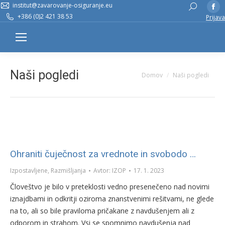
institut@zavarovanje-osiguranje.eu
Fa
Search:
+386 (0)2 421 38 53
Prijava
pa
op
in
n
w
Naši pogledi
You are here:
Domov
Naši pogledi
Ohraniti čuječnost za vrednote in svobodo …
Izpostavljene
,
Razmišljanja
Avtor:
IZOP
17. 1. 2023
Človeštvo je bilo v preteklosti vedno presenečeno nad novimi
iznajdbami in odkritji oziroma znanstvenimi rešitvami, ne glede
na to, ali so bile praviloma pričakane z navdušenjem ali z
odporom in strahom. Vsi se spomnimo navdušenja nad