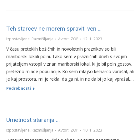
Teh starcev ne morem spraviti ven …
Izpostavljene
,
Razmišljanja
Avtor:
IZOP
12. 1. 2023
V času preteklih božičnih in novoletnih praznikov so bili
mariborski lokali polni. Tako sem v prazničnih dneh s svojim
prijateljem vstopil v znan mariborski lokal, ki je bil poln gostov,
pretežno mlade populacije. Ko sem mlajšo kelnarco vprašal, ali
je kaj prostora, mi je rekla, da ga ni, in ne da bi jo kaj vprašal,…
Podrobnosti
Umetnost staranja …
Izpostavljene
,
Razmišljanja
Avtor:
IZOP
10. 1. 2023