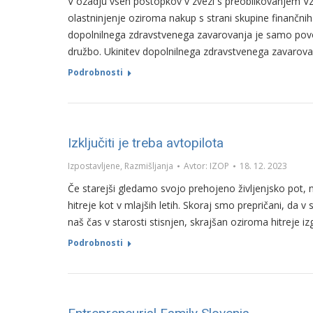
V ozadju vseh postopkov v zvezi s preoblikovanjem Vz
olastninjenje oziroma nakup s strani skupine finančni
dopolnilnega zdravstvenega zavarovanja je samo povod
družbo. Ukinitev dopolnilnega zdravstvenega zavarova
Podrobnosti
Izključiti je treba avtopilota
Izpostavljene
,
Razmišljanja
Avtor:
IZOP
18. 12. 2023
Če starejši gledamo svojo prehojeno življenjsko pot,
hitreje kot v mlajših letih. Skoraj smo prepričani, da 
naš čas v starosti stisnjen, skrajšan oziroma hitreje i
Podrobnosti