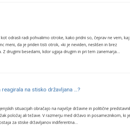
i kot odrasli radi pohvalimo otroke, kako pridni so, čeprav ne vem, kaj
meni, da je priden tisti otrok, »ki je neviden, neslišen in brez
ja. Z drugimi besedami, kdor ugaja drugim in pri tem zanemarja…
va reagirala na stisko državljana …?
enjskih situacijah obračajo na najvišje državne in politične predstavn
ežak položaj ali težave. V razmerju med državo in posameznikom, ki j
ostaja za stiske državljanov indiferentna…