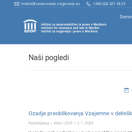
institut@zavarovanje-osiguranje.eu
+386 (0)2 421 38 53
Domo
Naši pogledi
Ozadje preoblikovanja Vzajemne v delniš
Razmišljanja
Avtor:
IZOP
2. 1. 2024