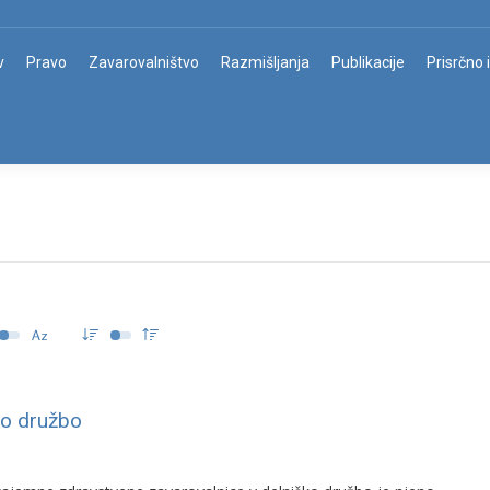
v
Pravo
Zavarovalništvo
Razmišljanja
Publikacije
Prisrčno 
ko družbo