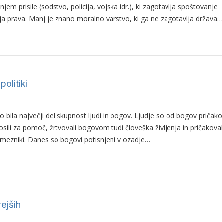
njem prisile (sodstvo, policija, vojska idr.), ki zagotavlja spoštovanje
ja prava. Manj je znano moralno varstvo, ki ga ne zagotavlja država
olitiki
 to bila največji del skupnost ljudi in bogov. Ljudje so od bogov pričako
prosili za pomoč, žrtvovali bogovom tudi človeška življenja in pričakova
amezniki. Danes so bogovi potisnjeni v ozadje…
ejših