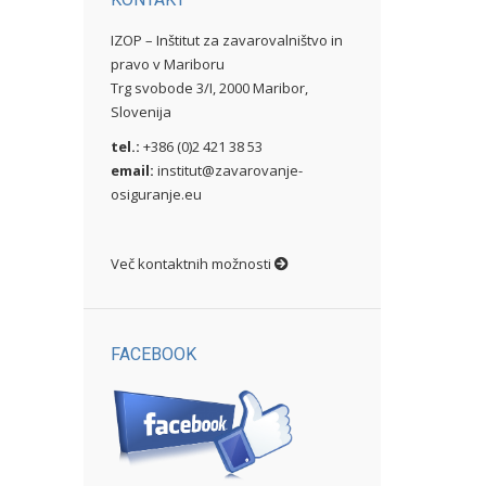
IZOP – Inštitut za zavarovalništvo in
pravo v Mariboru
Trg svobode 3/I, 2000 Maribor,
Slovenija
tel.:
+386 (0)2 421 38 53
email:
institut@zavarovanje-
osiguranje.eu
Več kontaktnih možnosti
FACEBOOK