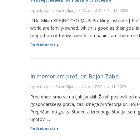
Entrepreneurial Family Slovenia
Izpostavljene
,
Razmišljanja
Avtor:
IZOP
14. 11. 2023
DDr. Milan KRAJNC CEO @ US Profiling Institute | Ph
world are family-owned, which is good as their goal is
proportion of family-owned companies are therefore t
Podrobnosti
In memoriam prof. dr. Bojan Zabel
Izpostavljene
,
Razmišljanja
Avtor:
IZOP
4. 11. 2023
Pred dnevi smo se na ljubljanskih Žalah poslovili od 
gospodarskega prava, zaslužnega profesorja dr. Bojana 
Prepričan, da gre za študenta izrednega študija, sem g
ugotovil,…
Podrobnosti