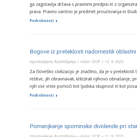
ga zagotavlja država s pravnimi predpisi in z organizira
prava. Pravno varstvo je predmet proučevanja in študi
Podrobnosti
Bogove iz preteklosti nadomestili oblastni p
Izpostavljene
,
Razmišljanja
Avtor:
IZOP
12. 9. 2023
Za človeško civilizacijo je značilno, da je v preteklosti
rešitve, jih obravnavali, kritizirali njihovo obnašanje, 
njih vse vrste pomoči kot ljudska skupnost in kot pos
Podrobnosti
Pomanjkanje spominske dividende pri star
Izpostavljene
,
Razmišljanja
Avtor:
IZOP
11. 9. 2023