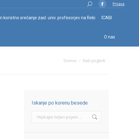
Search:
Prijava
Facebook
page
in koristno srečanje zasl. univ. profesorjev na Reki
ICABI
opens
in
O nas
new
window
You are here:
Domov
Naši pogledi
Iskanje po korenu besede
Search: