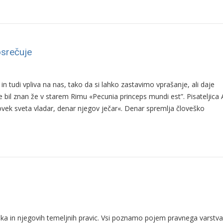
osrečuje
in tudi vpliva na nas, tako da si lahko zastavimo vprašanje, ali daje
e bil znan že v starem Rimu «Pecunia princeps mundi est”. Pisateljica
vek sveta vladar, denar njegov ječar«. Denar spremlja človeško
ka in njegovih temeljnih pravic. Vsi poznamo pojem pravnega varstva,