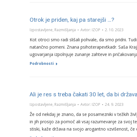
Otrok je priden, kaj pa starejši …?
Izpostavljene
,
Razmišljanja
Avtor:
IZOP
2. 10. 2023
Kot otroci smo radi slišali pohvale, da smo pridni. Tud
natančno pomeni. Znana psihoterapevtkadr. Saša Krajnc 
ugovarjanja izpolnjuje zunanje zahteve in pričakovan
Podrobnosti
Ali je res s treba čakati 30 let, da bi drža
Izpostavljene
,
Razmišljanja
Avtor:
IZOP
24. 9. 2023
Že od nekdaj je znano, da se posamezniki v težkih življ
in jih prosijo za pomoč ali vsaj razumevanje za svoj t
stiski, kaže država na svojo arogantno vzvišenost, če 