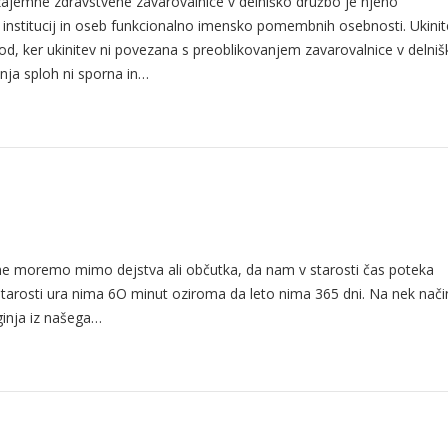
ajemne zdravstvene zavarovalnice v delniško družbo je njeno
h institucij in oseb funkcionalno imensko pomembnih osebnosti. Ukinit
, ker ukinitev ni povezana s preoblikovanjem zavarovalnice v delniš
nja sploh ni sporna in…
 ne moremo mimo dejstva ali občutka, da nam v starosti čas poteka
v starosti ura nima 6O minut oziroma da leto nima 365 dni. Na nek nači
zginja iz našega…