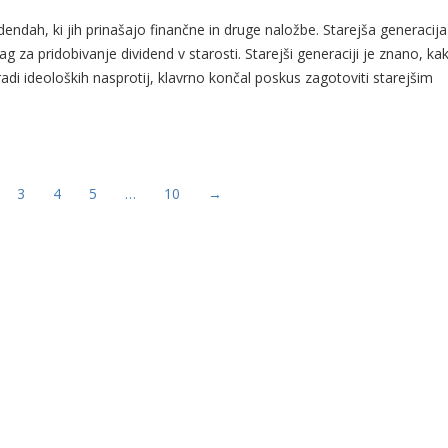
endah, ki jih prinašajo finančne in druge naložbe. Starejša generacija
ag za pridobivanje dividend v starosti. Starejši generaciji je znano, ka
radi ideoloških nasprotij, klavrno končal poskus zagotoviti starejšim
3
4
5
…
10
→