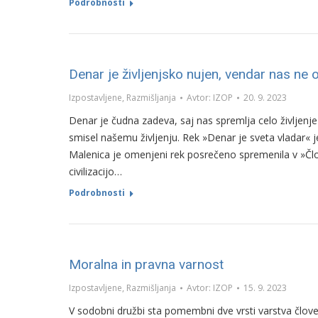
Podrobnosti
Denar je življenjsko nujen, vendar nas ne 
Izpostavljene
,
Razmišljanja
Avtor:
IZOP
20. 9. 2023
Denar je čudna zadeva, saj nas spremlja celo življenje 
smisel našemu življenju. Rek »Denar je sveta vladar« j
Malenica je omenjeni rek posrečeno spremenila v »Člo
civilizacijo…
Podrobnosti
Moralna in pravna varnost
Izpostavljene
,
Razmišljanja
Avtor:
IZOP
15. 9. 2023
V sodobni družbi sta pomembni dve vrsti varstva člove