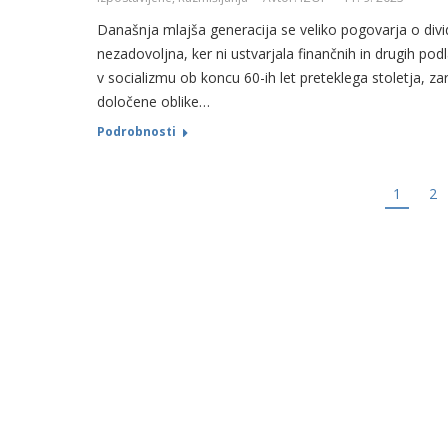
Današnja mlajša generacija se veliko pogovarja o divid
nezadovoljna, ker ni ustvarjala finančnih in drugih podl
v socializmu ob koncu 60-ih let preteklega stoletja, za
določene oblike…
Podrobnosti
1
2