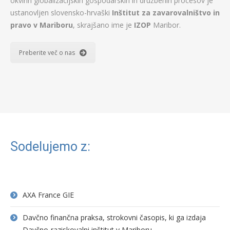
okvirih globalizacijskih gospodarskih in družbenih procesov je
ustanovljen slovensko-hrvaški
Inštitut za zavarovalništvo in
pravo v Mariboru
, skrajšano ime je
IZOP
Maribor.
Preberite več o nas
Sodelujemo z:
AXA France GIE
Davčno finančna praksa, strokovni časopis, ki ga izdaja
Davčno-raziskovalni inštitut v Mariboru