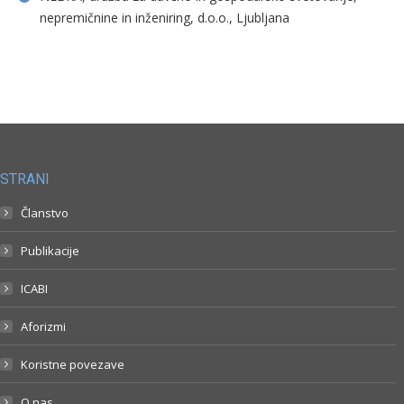
nepremičnine in inženiring, d.o.o., Ljubljana
STRANI
Članstvo
Publikacije
ICABI
Aforizmi
Koristne povezave
O nas