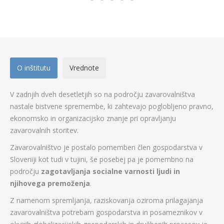
O inštitutu
Vrednote
V zadnjih dveh desetletjih so na področju zavarovalništva
nastale bistvene spremembe, ki zahtevajo poglobljeno pravno,
ekonomsko in organizacijsko znanje pri opravljanju
zavarovalnih storitev.
Zavarovalništvo je postalo pomemben člen gospodarstva v
Sloveniji kot tudi v tujini, še posebej pa je pomembno na
področju
zagotavljanja socialne varnosti ljudi in
njihovega premoženja
.
Z namenom spremljanja, raziskovanja oziroma prilagajanja
zavarovalništva potrebam gospodarstva in posameznikov v