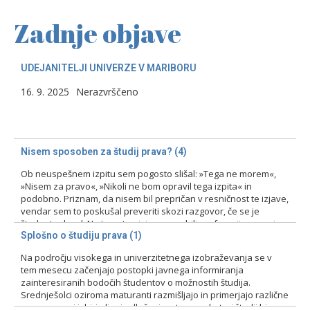
Zadnje objave
UDEJANITELJI UNIVERZE V MARIBORU
16. 9. 2025
Nerazvrščeno
Nisem sposoben za študij prava? (4)
Ob neuspešnem izpitu sem pogosto slišal: »Tega ne morem«,
»Nisem za pravo«, »Nikoli ne bom opravil tega izpita« in
podobno. Priznam, da nisem bil prepričan v resničnost te izjave,
vendar sem to poskušal preveriti skozi razgovor, če se je
študent odzval. Na tovrstne izjave smo bili profesorji pozorni
zlasti pri prvih izpitih, kajti ni bila…
Splošno o študiju prava (1)
Na področju visokega in univerzitetnega izobraževanja se v
15. 2. 2024
Nerazvrščeno
tem mesecu začenjajo postopki javnega informiranja
zainteresiranih bodočih študentov o možnostih študija.
Srednješolci oziroma maturanti razmišljajo in primerjajo različne
programe pri izbiri ali pri odločanju o tem, na kateri študij bi se