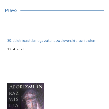
bilo, glede na njihove sposobnosti, interese in druge lastnosti,
primerno vpisati in nadaljevati študij. Mnogim…
Pravo
13. 2. 2024
Nerazvrščeno
30. obletnica stebrnega zakona za slovenski pravni sistem
12. 4. 2023