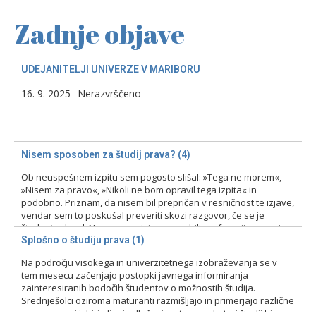
Zadnje objave
UDEJANITELJI UNIVERZE V MARIBORU
16. 9. 2025
Nerazvrščeno
Nisem sposoben za študij prava? (4)
Ob neuspešnem izpitu sem pogosto slišal: »Tega ne morem«,
»Nisem za pravo«, »Nikoli ne bom opravil tega izpita« in
podobno. Priznam, da nisem bil prepričan v resničnost te izjave,
vendar sem to poskušal preveriti skozi razgovor, če se je
študent odzval. Na tovrstne izjave smo bili profesorji pozorni
zlasti pri prvih izpitih, kajti ni bila…
Splošno o študiju prava (1)
Na področju visokega in univerzitetnega izobraževanja se v
15. 2. 2024
Nerazvrščeno
tem mesecu začenjajo postopki javnega informiranja
zainteresiranih bodočih študentov o možnostih študija.
Srednješolci oziroma maturanti razmišljajo in primerjajo različne
programe pri izbiri ali pri odločanju o tem, na kateri študij bi se