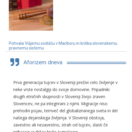
Pohvala Višjemu sodišču v Mariboru in kritika slovenskemu
pravnemu sistemu
3. 7. 2019
Aforizem dneva
Prva generacija tujcev v Sloveniji preživi celo življenje v
neke vrste nostalgiji do svoje domovine. Pripadniki
drugih etničnih skupnosti v Sloveniji živijo zraven
Slovencev, ne pa integrirani z njimi. Migracije niso
prehodni pojav, temveč del globaliziranega sveta in del
našega dejanskega življenja. V Sloveniji obstoja,
zavestno ali nezavestno, strah od tujcev, zlasti če
prihajajo iz držav bivše Jugoslavije.