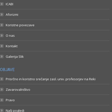
ICABI
Aforizmi
Koristne povezave
O nas
Kontakt
Galerija Slik
OBJAVE
Prisrčno in koristno srečanje zasl. univ. profesorjev na Reki
Zavarovalništvo
Pravo
Naši pogledi