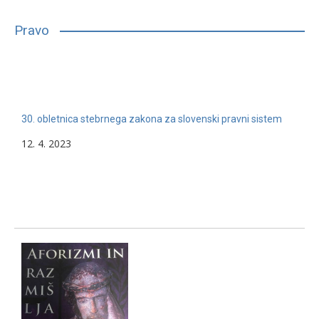
bilo, glede na njihove sposobnosti, interese in druge lastnosti,
primerno vpisati in nadaljevati študij. Mnogim…
Pravo
13. 2. 2024
Nerazvrščeno
30. obletnica stebrnega zakona za slovenski pravni sistem
12. 4. 2023