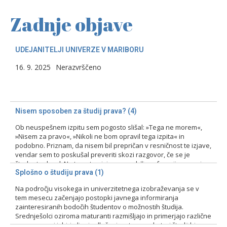
Zadnje objave
UDEJANITELJI UNIVERZE V MARIBORU
16. 9. 2025
Nerazvrščeno
Nisem sposoben za študij prava? (4)
Ob neuspešnem izpitu sem pogosto slišal: »Tega ne morem«,
»Nisem za pravo«, »Nikoli ne bom opravil tega izpita« in
podobno. Priznam, da nisem bil prepričan v resničnost te izjave,
vendar sem to poskušal preveriti skozi razgovor, če se je
študent odzval. Na tovrstne izjave smo bili profesorji pozorni
zlasti pri prvih izpitih, kajti ni bila…
Splošno o študiju prava (1)
Na področju visokega in univerzitetnega izobraževanja se v
15. 2. 2024
Nerazvrščeno
tem mesecu začenjajo postopki javnega informiranja
zainteresiranih bodočih študentov o možnostih študija.
Srednješolci oziroma maturanti razmišljajo in primerjajo različne
programe pri izbiri ali pri odločanju o tem, na kateri študij bi se