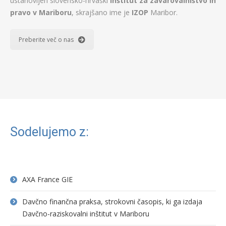
ustanovljen slovensko-hrvaški
Inštitut za zavarovalništvo in
pravo v Mariboru
, skrajšano ime je
IZOP
Maribor.
Preberite več o nas
Sodelujemo z:
AXA France GIE
Davčno finančna praksa, strokovni časopis, ki ga izdaja
Davčno-raziskovalni inštitut v Mariboru