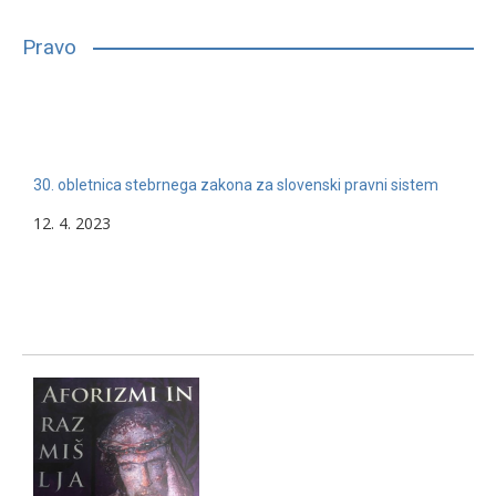
bilo, glede na njihove sposobnosti, interese in druge lastnosti,
primerno vpisati in nadaljevati študij. Mnogim…
Pravo
13. 2. 2024
Nerazvrščeno
30. obletnica stebrnega zakona za slovenski pravni sistem
12. 4. 2023