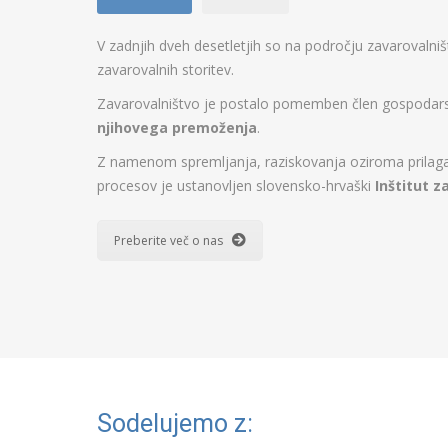
V zadnjih dveh desetletjih so na področju zavarovalni
zavarovalnih storitev.
Zavarovalništvo je postalo pomemben člen gospodarstv
njihovega premoženja
.
Z namenom spremljanja, raziskovanja oziroma prilagaj
procesov je ustanovljen slovensko-hrvaški
Inštitut z
Preberite več o nas
Sodelujemo z: