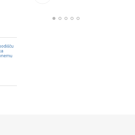
sodišču
ka
avnemu