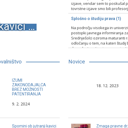
izjave, vendar sem to poskušal pr
tovrstne izjave smo bili profesorji 
15. 2. 2024
Nerazvrščeno
Splošno o študiju prava (1)
kavici …
Na področju visokega in univerz
postopki javnega informiranja za
Srednješolci oziroma maturanti raz
odločanju o tem, na kateri študij 
druge lastnosti, primerno vpisati
13. 2. 2024
Nerazvrščeno
valništvo
Novice
Pravnik pogosto pri svojem delu
Pravo in interes sta dv
IZUMI
skuša vzbuditi medijsko
ki pogosto ne gresta sk
ZAKONODAJALCA
18. 12. 2023
BREZ MOŽNOSTI
pozornost, da se ne bi javnost
PATENTIRANJA
ukvarjala s problemi pravičnosti v
Frano Supil
9. 2. 2024
medčloveških odnosih.
Spomini ob jutranji kavici
Zmaga pravne dr