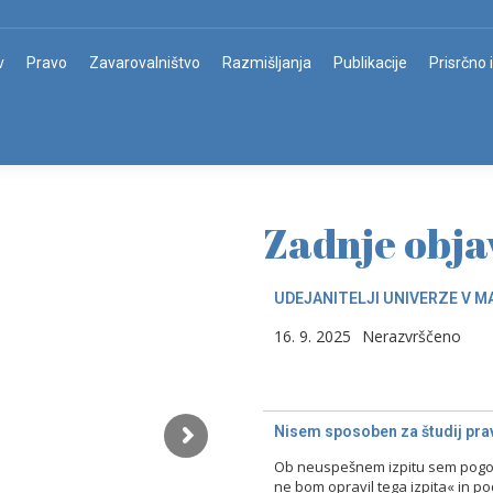
v
Pravo
Zavarovalništvo
Razmišljanja
Publikacije
Prisrčno 
Zadnje obja
UDEJANITELJI UNIVERZE V M
16. 9. 2025
Nerazvrščeno
Nisem sposoben za študij prav
Ob neuspešnem izpitu sem pogost
ne bom opravil tega izpita« in p