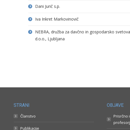
Dani Jurič s.p.
Iva Inkret Markovinovič
NEBRA, družba za davčno in gospodarsko svetovanj
d.o.o., Ljubljana
STRANI
OBJAVE
Članstvo
Prisrčno 
profesorj
Publikacije