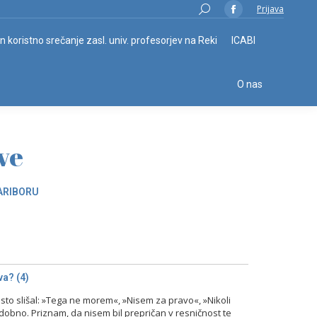
Search:
Prijava
Facebook
page
in koristno srečanje zasl. univ. profesorjev na Reki
ICABI
opens
in
O nas
new
window
ve
ARIBORU
a? (4)
o slišal: »Tega ne morem«, »Nisem za pravo«, »Nikoli
odobno. Priznam, da nisem bil prepričan v resničnost te