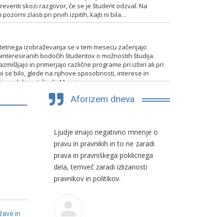
everiti skozi razgovor, če se je študent odzval. Na
pozorni zlasti pri prvih izpitih, kajti ni bila…
itetnega izobraževanja se v tem mesecu začenjajo
interesiranih bodočih študentov o možnostih študija.
mišljajo in primerjajo različne programe pri izbiri ali pri
bi se bilo, glede na njihove sposobnosti, interese in
 in nadaljevati študij. Mnogim…
Aforizem dneva
a pojma,
Ljudje imajo negativno mnenje o
Nekateri pr
upaj.
pravu in pravnikih in to ne zaradi
in manjši d
prava in pravniškega poklicnega
zastopniko
dela, temveč zaradi izlizanosti
načinu pok
o
pravnikov in politikov.
približujejo
žave in