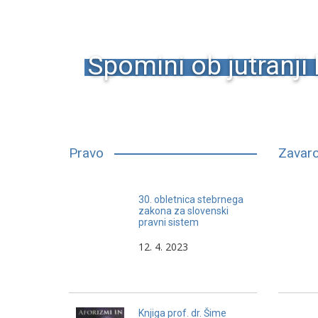
Spomini ob jutranji 
Pravo
Zavaro
V sodstvu je vedno neka
30. obletnica stebrnega
nevarnost. Če ta ni zakon sam,
zakona za slovenski
pravni sistem
potem so sodniki.
12. 4. 2023
Henri Bordeaux
Knjiga prof. dr. Šime