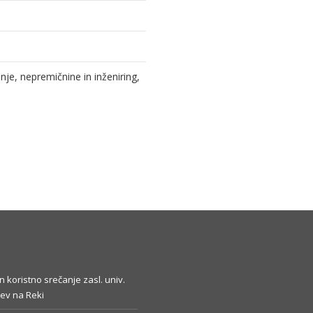
e, nepremičnine in inženiring,
in koristno srečanje zasl. univ.
ev na Reki