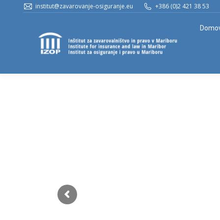
institut@zavarovanje-osiguranje.eu
+386 (0)2 421 38 53
Domo