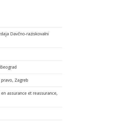
izdaja Davčno-raziskovalni
, Beograd
 i pravo, Zagreb
l en assurance et reassurance,