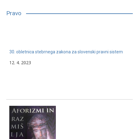
bilo, glede na njihove sposobnosti, interese in druge lastnosti,
primerno vpisati in nadaljevati študij. Mnogim…
Pravo
13. 2. 2024
Nerazvrščeno
30. obletnica stebrnega zakona za slovenski pravni sistem
12. 4. 2023