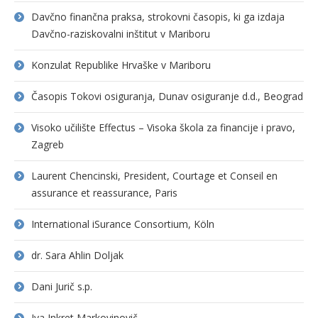
Davčno finančna praksa, strokovni časopis, ki ga izdaja
Davčno-raziskovalni inštitut v Mariboru
Konzulat Republike Hrvaške v Mariboru
Časopis Tokovi osiguranja, Dunav osiguranje d.d., Beograd
Visoko učilište Effectus – Visoka škola za financije i pravo,
Zagreb
Laurent Chencinski, President, Courtage et Conseil en
assurance et reassurance, Paris
International iSurance Consortium, Köln
dr. Sara Ahlin Doljak
Dani Jurič s.p.
Iva Inkret Markovinovič