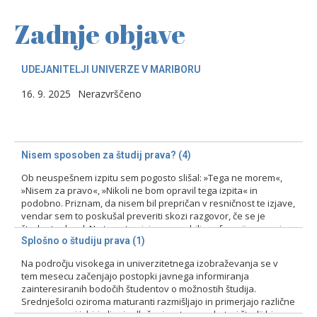
Zadnje objave
UDEJANITELJI UNIVERZE V MARIBORU
16. 9. 2025
Nerazvrščeno
Nisem sposoben za študij prava? (4)
Ob neuspešnem izpitu sem pogosto slišal: »Tega ne morem«,
»Nisem za pravo«, »Nikoli ne bom opravil tega izpita« in
podobno. Priznam, da nisem bil prepričan v resničnost te izjave,
vendar sem to poskušal preveriti skozi razgovor, če se je
študent odzval. Na tovrstne izjave smo bili profesorji pozorni
zlasti pri prvih izpitih, kajti ni bila…
Splošno o študiju prava (1)
Na področju visokega in univerzitetnega izobraževanja se v
15. 2. 2024
Nerazvrščeno
tem mesecu začenjajo postopki javnega informiranja
zainteresiranih bodočih študentov o možnostih študija.
Srednješolci oziroma maturanti razmišljajo in primerjajo različne
programe pri izbiri ali pri odločanju o tem, na kateri študij bi se