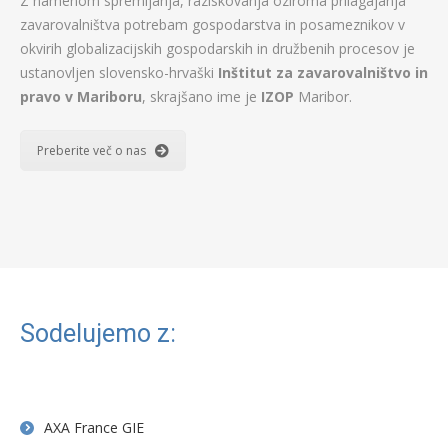
Z namenom spremljanja, raziskovanja oziroma prilagajanja
zavarovalništva potrebam gospodarstva in posameznikov v
okvirih globalizacijskih gospodarskih in družbenih procesov je
ustanovljen slovensko-hrvaški
Inštitut za zavarovalništvo in
pravo v Mariboru
, skrajšano ime je
IZOP
Maribor.
Preberite več o nas
Sodelujemo z:
AXA France GIE