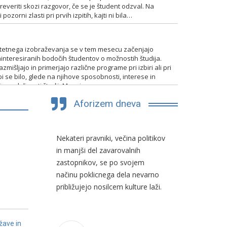
everiti skozi razgovor, če se je študent odzval. Na
pozorni zlasti pri prvih izpitih, kajti ni bila…
TENTIRANJA
itetnega izobraževanja se v tem mesecu začenjajo
interesiranih bodočih študentov o možnostih študija.
mišljajo in primerjajo različne programe pri izbiri ali pri
bi se bilo, glede na njihove sposobnosti, interese in
 in nadaljevati študij. Mnogim…
Aforizem dneva
a
Nekateri pravniki, večina politikov
Čim je člove
on sam,
in manjši del zavarovalnih
večkrat po
zastopnikov, se po svojem
pokazati na
načinu poklicnega dela nevarno
preteklosti.
približujejo nosilcem kulture laži.
eaux
žave in