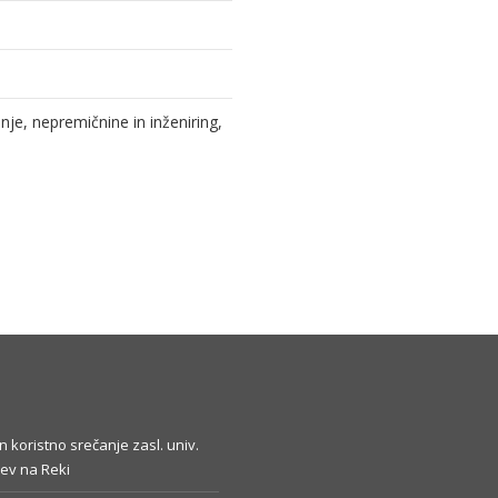
e, nepremičnine in inženiring,
in koristno srečanje zasl. univ.
ev na Reki