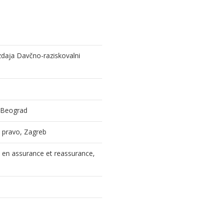
izdaja Davčno-raziskovalni
, Beograd
 i pravo, Zagreb
l en assurance et reassurance,