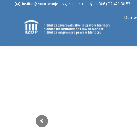
institut@zavarovanje-osiguranje.eu
+386 (0)2 421 38 53
Domo