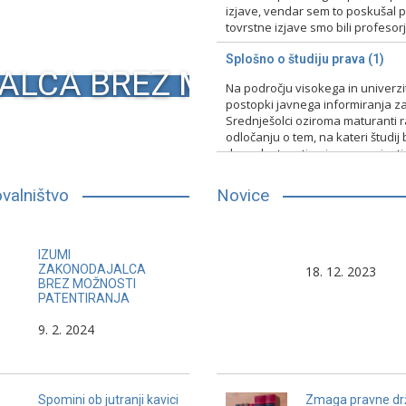
izjave, vendar sem to poskušal pr
tovrstne izjave smo bili profesorji 
15. 2. 2024
Nerazvrščeno
Splošno o študiju prava (1)
ALCA BREZ MOŽNOSTI PA
Na področju visokega in univerz
postopki javnega informiranja za
Srednješolci oziroma maturanti raz
odločanju o tem, na kateri študij 
druge lastnosti, primerno vpisati
13. 2. 2024
Nerazvrščeno
valništvo
Novice
Ljudje imajo negativno mnenje o
V sodstvu je vedno nek
IZUMI
pravu in pravnikih in to ne zaradi
nevarnost. Če ta ni zak
ZAKONODAJALCA
18. 12. 2023
BREZ MOŽNOSTI
prava in pravniškega poklicnega
potem so sodniki.
PATENTIRANJA
dela, temveč zaradi izlizanosti
9. 2. 2024
pravnikov in politikov.
Henri Bord
Spomini ob jutranji kavici
Zmaga pravne dr