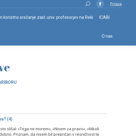
Search:
Prijava
Facebook
page
in koristno srečanje zasl. univ. profesorjev na Reki
ICABI
opens
in
O nas
new
window
ve
ARIBORU
a? (4)
o slišal: »Tega ne morem«, »Nisem za pravo«, »Nikoli
odobno. Priznam, da nisem bil prepričan v resničnost te