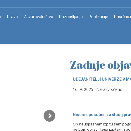
v
Pravo
Zavarovalništvo
Razmišljanja
Publikacije
Prisrčno 
Zadnje obja
UDEJANITELJI UNIVERZE V M
16. 9. 2025
Nerazvrščeno
Nisem sposoben za študij prav
Ob neuspešnem izpitu sem pogost
ne bom opravil tega izpita« in p