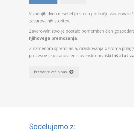
V zadnjih dveh desetletjih so na področju zavarovalni
zavarovalnih storitev.
Zavarovalništvo je postalo pomemben člen gospodarstv
njihovega premoženja
.
Z namenom spremljanja, raziskovanja oziroma prilagaj
procesov je ustanovljen slovensko-hrvaški
Inštitut z
Preberite več o nas
Sodelujemo z: