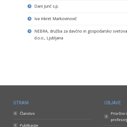
Dani Jurič s.p.
Iva Inkret Markovinovič
NEBRA, družba za davčno in gospodarsko svetovanj
d.o.o., Ljubljana
STRANI
OBJAVE
Članstvo
Prisrčno 
profesorj
Publikacije