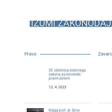
IZUMI ZAKONODAJ
Pravo
Zavaro
Slovenski pravnik mora biti
30. obletnica stebrnega
sposoben, da vzpostavi učinkovit
zakona za slovenski
pravni sistem
in ploden dialog in sodelovanje s
pravnimi sistemi in nosilci pravnih
12. 4. 2023
idej, ki so inspirirani z drugimi viri,
ne pa viri slovenske ozkosti.
Knjiga prof. dr. Šime