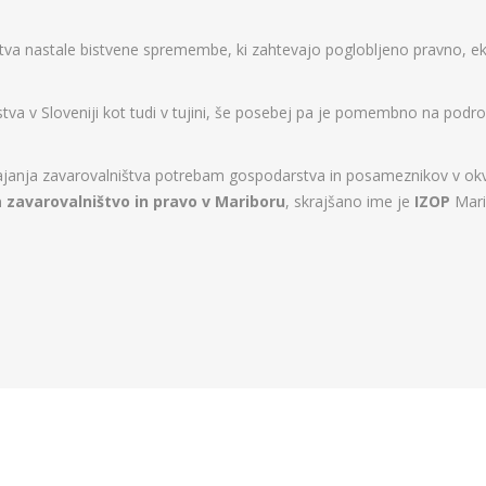
štva nastale bistvene spremembe, ki zahtevajo poglobljeno pravno, e
a v Sloveniji kot tudi v tujini, še posebej pa je pomembno na podr
anja zavarovalništva potrebam gospodarstva in posameznikov v okviri
a zavarovalništvo in pravo v Mariboru
, skrajšano ime je
IZOP
Mari