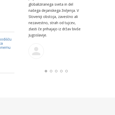
globaliziranega sveta in del
našega dejanskega življenja. V
Sloveniji obstoja, zavestno ali
nezavestno, strah od tujcev,
zlasti če prihajajo iz držav bivše
Jugoslavije.
sodišču
ka
avnemu