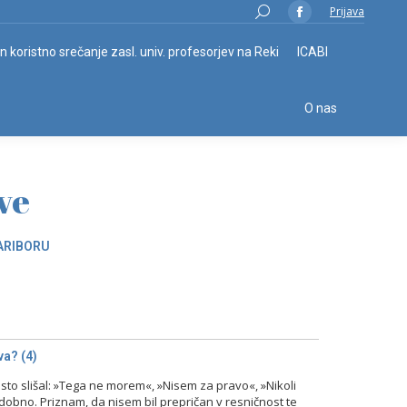
Search:
Prijava
Facebook
page
in koristno srečanje zasl. univ. profesorjev na Reki
ICABI
opens
in
O nas
new
window
ve
ARIBORU
a? (4)
o slišal: »Tega ne morem«, »Nisem za pravo«, »Nikoli
odobno. Priznam, da nisem bil prepričan v resničnost te