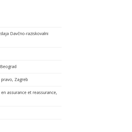
izdaja Davčno-raziskovalni
, Beograd
 i pravo, Zagreb
l en assurance et reassurance,