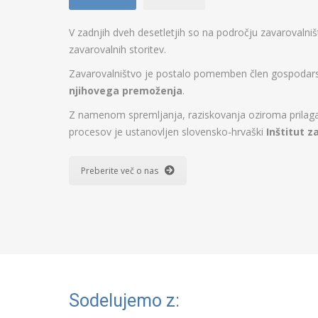
V zadnjih dveh desetletjih so na področju zavarovalni
zavarovalnih storitev.
Zavarovalništvo je postalo pomemben člen gospodarstv
njihovega premoženja
.
Z namenom spremljanja, raziskovanja oziroma prilagaj
procesov je ustanovljen slovensko-hrvaški
Inštitut z
Preberite več o nas
Sodelujemo z: