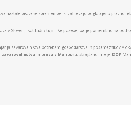
štva nastale bistvene spremembe, ki zahtevajo poglobljeno pravno, e
a v Sloveniji kot tudi v tujini, še posebej pa je pomembno na podr
anja zavarovalništva potrebam gospodarstva in posameznikov v okviri
a zavarovalništvo in pravo v Mariboru
, skrajšano ime je
IZOP
Mari