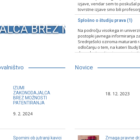
izjave, vendar sem to poskušal pr
tovrstne izjave smo bili profesorji 
15. 2. 2024
Nerazvrščeno
Splošno o študiju prava (1)
ALCA BREZ MOŽNOSTI PA
Na področju visokega in univerz
postopki javnega informiranja za
Srednješolci oziroma maturanti raz
odločanju o tem, na kateri študij 
druge lastnosti, primerno vpisati
13. 2. 2024
Nerazvrščeno
valništvo
Novice
Člani določenih političnih strank
Dobri pravniki s svojim
IZUMI
ali pripadniki določene ideologije,
poklicnega delovanja
ZAKONODAJALCA
18. 12. 2023
BREZ MOŽNOSTI
so sposobni komunicirati tudi na
dokazujejo, da cilj pokl
PATENTIRANJA
poklicni ravni samo z enako
delovanja pravnika ni n
9. 2. 2024
mislečimi, ali pa imajo
delovanje proti sočlove
monologe, ki ne spoštujejo in ne
vključujejo poslušanja.
Spomini ob jutranji kavici
Zmaga pravne dr