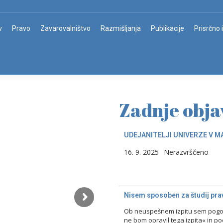
v
Pravo
Zavarovalništvo
Razmišljanja
Publikacije
Prisrčno 
Zadnje obja
UDEJANITELJI UNIVERZE V M
16. 9. 2025
Nerazvrščeno
Nisem sposoben za študij prav
Ob neuspešnem izpitu sem pogost
ne bom opravil tega izpita« in p