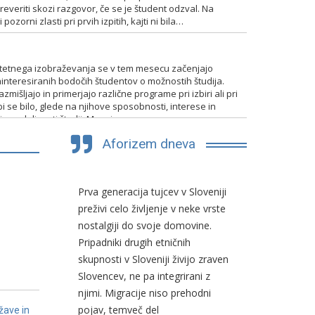
everiti skozi razgovor, če se je študent odzval. Na
pozorni zlasti pri prvih izpitih, kajti ni bila…
TENTIRANJA
itetnega izobraževanja se v tem mesecu začenjajo
interesiranih bodočih študentov o možnostih študija.
mišljajo in primerjajo različne programe pri izbiri ali pri
bi se bilo, glede na njihove sposobnosti, interese in
 in nadaljevati študij. Mnogim…
Aforizem dneva
 načinom
Prva generacija tujcev v Sloveniji
Ljudje ima
preživi celo življenje v neke vrste
pravu in pr
icnega
nostalgiji do svoje domovine.
prava in p
ujno
Pripadniki drugih etničnih
dela, temve
ku.
skupnosti v Sloveniji živijo zraven
pravnikov in
Slovencev, ne pa integrirani z
njimi. Migracije niso prehodni
pojav, temveč del
žave in