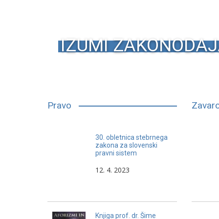
IZUMI ZAKONODAJ
Pravo
Zavaro
Slovenski pravnik mora biti
30. obletnica stebrnega
sposoben, da vzpostavi učinkovit
zakona za slovenski
pravni sistem
in ploden dialog in sodelovanje s
pravnimi sistemi in nosilci pravnih
12. 4. 2023
idej, ki so inspirirani z drugimi viri,
ne pa viri slovenske ozkosti.
Knjiga prof. dr. Šime