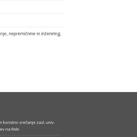
e, nepremičnine in inženiring,
in koristno srečanje zasl. univ.
ev na Reki