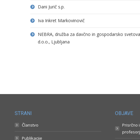
Dani Jurič s.p.
Iva Inkret Markovinovič
NEBRA, družba za davčno in gospodarsko svetovanj
d.o.o., Ljubljana
STRANI
OBJAVE
Članstvo
Prisrčno 
profesorj
Publikacije