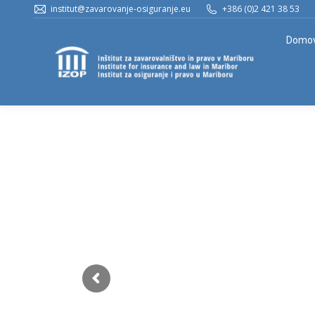
institut@zavarovanje-osiguranje.eu
+386 (0)2 421 38 53
Domo