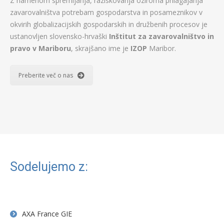
Z namenom spremljanja, raziskovanja oziroma prilagajanja
zavarovalništva potrebam gospodarstva in posameznikov v
okvirih globalizacijskih gospodarskih in družbenih procesov je
ustanovljen slovensko-hrvaški
Inštitut za zavarovalništvo in
pravo v Mariboru
, skrajšano ime je
IZOP
Maribor.
Preberite več o nas
Sodelujemo z:
AXA France GIE