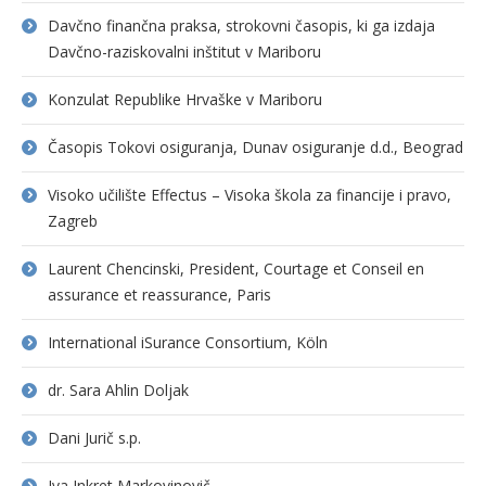
Davčno finančna praksa, strokovni časopis, ki ga izdaja
Davčno-raziskovalni inštitut v Mariboru
Konzulat Republike Hrvaške v Mariboru
Časopis Tokovi osiguranja, Dunav osiguranje d.d., Beograd
Visoko učilište Effectus – Visoka škola za financije i pravo,
Zagreb
Laurent Chencinski, President, Courtage et Conseil en
assurance et reassurance, Paris
International iSurance Consortium, Köln
dr. Sara Ahlin Doljak
Dani Jurič s.p.
Iva Inkret Markovinovič