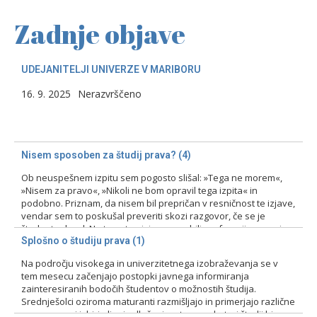
Zadnje objave
UDEJANITELJI UNIVERZE V MARIBORU
16. 9. 2025
Nerazvrščeno
Nisem sposoben za študij prava? (4)
Ob neuspešnem izpitu sem pogosto slišal: »Tega ne morem«,
»Nisem za pravo«, »Nikoli ne bom opravil tega izpita« in
podobno. Priznam, da nisem bil prepričan v resničnost te izjave,
vendar sem to poskušal preveriti skozi razgovor, če se je
študent odzval. Na tovrstne izjave smo bili profesorji pozorni
zlasti pri prvih izpitih, kajti ni bila…
Splošno o študiju prava (1)
Na področju visokega in univerzitetnega izobraževanja se v
15. 2. 2024
Nerazvrščeno
tem mesecu začenjajo postopki javnega informiranja
zainteresiranih bodočih študentov o možnostih študija.
Srednješolci oziroma maturanti razmišljajo in primerjajo različne
programe pri izbiri ali pri odločanju o tem, na kateri študij bi se