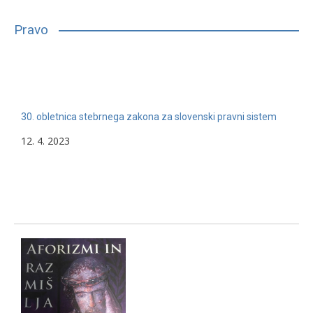
bilo, glede na njihove sposobnosti, interese in druge lastnosti,
primerno vpisati in nadaljevati študij. Mnogim…
Pravo
13. 2. 2024
Nerazvrščeno
30. obletnica stebrnega zakona za slovenski pravni sistem
12. 4. 2023