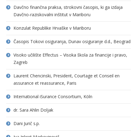
Davčno finančna praksa, strokovni časopis, ki ga izdaja
Davčno-raziskovalni inštitut v Mariboru
Konzulat Republike Hrvaške v Mariboru
Časopis Tokovi osiguranja, Dunav osiguranje d.d., Beograd
Visoko učilište Effectus – Visoka škola za financije i pravo,
Zagreb
Laurent Chencinski, President, Courtage et Conseil en
assurance et reassurance, Paris
International iSurance Consortium, Köln
dr. Sara Ahlin Doljak
Dani Jurič s.p.
Iva Inkret Markovinovič