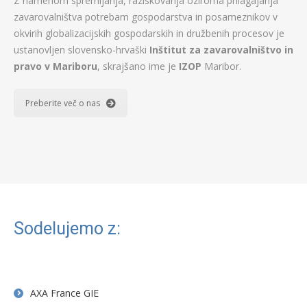
Z namenom spremljanja, raziskovanja oziroma prilagajanja
zavarovalništva potrebam gospodarstva in posameznikov v
okvirih globalizacijskih gospodarskih in družbenih procesov je
ustanovljen slovensko-hrvaški
Inštitut za zavarovalništvo in
pravo v Mariboru
, skrajšano ime je
IZOP
Maribor.
Preberite več o nas
Sodelujemo z:
AXA France GIE