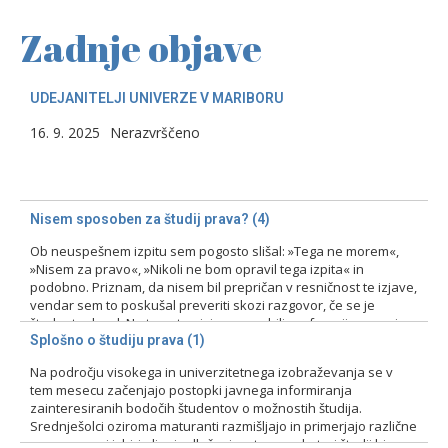
Zadnje objave
UDEJANITELJI UNIVERZE V MARIBORU
16. 9. 2025
Nerazvrščeno
Nisem sposoben za študij prava? (4)
Ob neuspešnem izpitu sem pogosto slišal: »Tega ne morem«,
»Nisem za pravo«, »Nikoli ne bom opravil tega izpita« in
podobno. Priznam, da nisem bil prepričan v resničnost te izjave,
vendar sem to poskušal preveriti skozi razgovor, če se je
študent odzval. Na tovrstne izjave smo bili profesorji pozorni
zlasti pri prvih izpitih, kajti ni bila…
Splošno o študiju prava (1)
Na področju visokega in univerzitetnega izobraževanja se v
15. 2. 2024
Nerazvrščeno
tem mesecu začenjajo postopki javnega informiranja
zainteresiranih bodočih študentov o možnostih študija.
Srednješolci oziroma maturanti razmišljajo in primerjajo različne
programe pri izbiri ali pri odločanju o tem, na kateri študij bi se