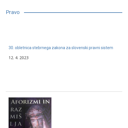
bilo, glede na njihove sposobnosti, interese in druge lastnosti,
primerno vpisati in nadaljevati študij. Mnogim…
Pravo
13. 2. 2024
Nerazvrščeno
30. obletnica stebrnega zakona za slovenski pravni sistem
12. 4. 2023