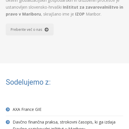
okvirih globalizacijskih gospodarskih in družbenih procesov je
ustanovljen slovensko-hrvaški
Inštitut za zavarovalništvo in
pravo v Mariboru
, skrajšano ime je
IZOP
Maribor.
Preberite več o nas
Sodelujemo z:
AXA France GIE
Davčno finančna praksa, strokovni časopis, ki ga izdaja
Davčno-raziskovalni inštitut v Mariboru