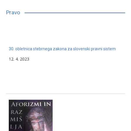
bilo, glede na njihove sposobnosti, interese in druge lastnosti,
primerno vpisati in nadaljevati študij. Mnogim…
Pravo
13. 2. 2024
Nerazvrščeno
30. obletnica stebrnega zakona za slovenski pravni sistem
12. 4. 2023