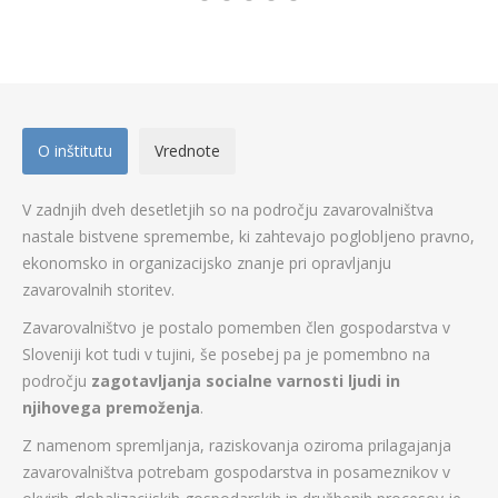
O inštitutu
Vrednote
V zadnjih dveh desetletjih so na področju zavarovalništva
nastale bistvene spremembe, ki zahtevajo poglobljeno pravno,
ekonomsko in organizacijsko znanje pri opravljanju
zavarovalnih storitev.
Zavarovalništvo je postalo pomemben člen gospodarstva v
Sloveniji kot tudi v tujini, še posebej pa je pomembno na
področju
zagotavljanja socialne varnosti ljudi in
njihovega premoženja
.
Z namenom spremljanja, raziskovanja oziroma prilagajanja
zavarovalništva potrebam gospodarstva in posameznikov v