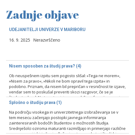
Zadnje objave
UDEJANITELJI UNIVERZE V MARIBORU
16. 9. 2025
Nerazvrščeno
Nisem sposoben za študij prava? (4)
Ob neuspešnem izpitu sem pogosto slišal: »Tega ne morem«,
»Nisem za pravo«, »Nikoli ne bom opravil tega izpita« in
podobno. Priznam, da nisem bil prepričan v resničnost te izjave,
vendar sem to poskušal preveriti skozi razgovor, če se je
študent odzval. Na tovrstne izjave smo bili profesorji pozorni
zlasti pri prvih izpitih, kajti ni bila…
Splošno o študiju prava (1)
Na področju visokega in univerzitetnega izobraževanja se v
15. 2. 2024
Nerazvrščeno
tem mesecu začenjajo postopki javnega informiranja
zainteresiranih bodočih študentov o možnostih študija.
Srednješolci oziroma maturanti razmišljajo in primerjajo različne
programe pri izbiri ali pri odločanju o tem, na kateri študij bi se