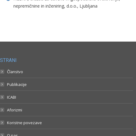
nepremičnine in inženiring, d.o.o., Ljubljana
STRANI
Članstvo
Publikacije
ICABI
Aforizmi
Koristne povezave
O nas