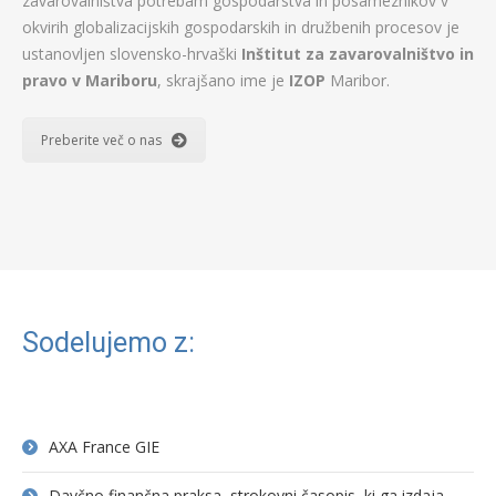
zavarovalništva potrebam gospodarstva in posameznikov v
okvirih globalizacijskih gospodarskih in družbenih procesov je
ustanovljen slovensko-hrvaški
Inštitut za zavarovalništvo in
pravo v Mariboru
, skrajšano ime je
IZOP
Maribor.
Preberite več o nas
Sodelujemo z:
AXA France GIE
Davčno finančna praksa, strokovni časopis, ki ga izdaja