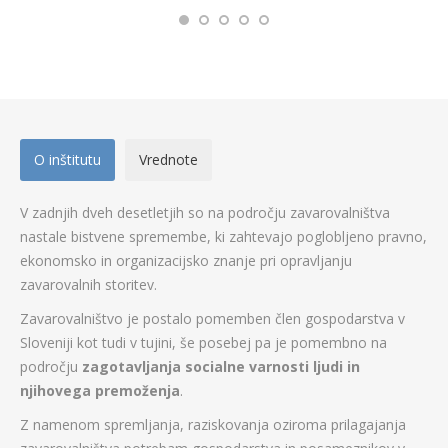
O inštitutu
Vrednote
V zadnjih dveh desetletjih so na področju zavarovalništva
nastale bistvene spremembe, ki zahtevajo poglobljeno pravno,
ekonomsko in organizacijsko znanje pri opravljanju
zavarovalnih storitev.
Zavarovalništvo je postalo pomemben člen gospodarstva v
Sloveniji kot tudi v tujini, še posebej pa je pomembno na
področju
zagotavljanja socialne varnosti ljudi in
njihovega premoženja
.
Z namenom spremljanja, raziskovanja oziroma prilagajanja