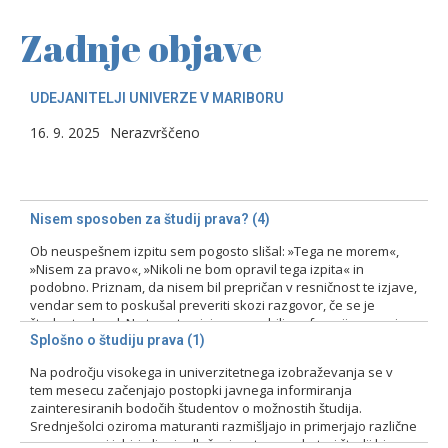
Zadnje objave
UDEJANITELJI UNIVERZE V MARIBORU
16. 9. 2025
Nerazvrščeno
Nisem sposoben za študij prava? (4)
Ob neuspešnem izpitu sem pogosto slišal: »Tega ne morem«,
»Nisem za pravo«, »Nikoli ne bom opravil tega izpita« in
podobno. Priznam, da nisem bil prepričan v resničnost te izjave,
vendar sem to poskušal preveriti skozi razgovor, če se je
študent odzval. Na tovrstne izjave smo bili profesorji pozorni
zlasti pri prvih izpitih, kajti ni bila…
Splošno o študiju prava (1)
Na področju visokega in univerzitetnega izobraževanja se v
15. 2. 2024
Nerazvrščeno
tem mesecu začenjajo postopki javnega informiranja
zainteresiranih bodočih študentov o možnostih študija.
Srednješolci oziroma maturanti razmišljajo in primerjajo različne
programe pri izbiri ali pri odločanju o tem, na kateri študij bi se