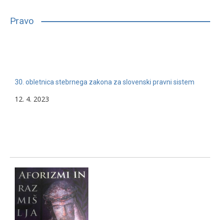
bilo, glede na njihove sposobnosti, interese in druge lastnosti,
primerno vpisati in nadaljevati študij. Mnogim…
Pravo
13. 2. 2024
Nerazvrščeno
30. obletnica stebrnega zakona za slovenski pravni sistem
12. 4. 2023