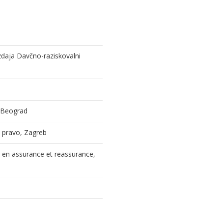
izdaja Davčno-raziskovalni
, Beograd
 i pravo, Zagreb
l en assurance et reassurance,