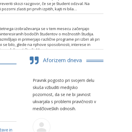
everiti skozi razgovor, če se je študent odzval. Na
pozorni zlasti pri prvih izpitih, kajti ni bila…
TENTIRANJA
itetnega izobraževanja se v tem mesecu začenjajo
interesiranih bodočih študentov o možnostih študija.
mišljajo in primerjajo različne programe pri izbiri ali pri
bi se bilo, glede na njihove sposobnosti, interese in
 in nadaljevati študij. Mnogim…
Aforizem dneva
iti
Pravnik pogosto pri svojem delu
V sodstvu 
učinkovit
skuša vzbuditi medijsko
nevarnost.
lovanje s
pozornost, da se ne bi javnost
potem so s
ci pravnih
ukvarjala s problemi pravičnosti v
rugimi viri,
medčloveških odnosih.
osti.
žave in