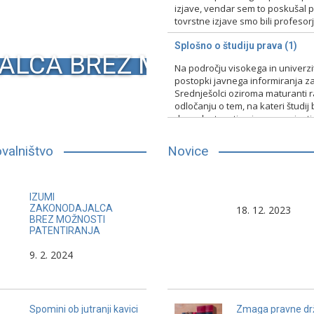
izjave, vendar sem to poskušal pr
tovrstne izjave smo bili profesorji 
15. 2. 2024
Nerazvrščeno
Splošno o študiju prava (1)
ALCA BREZ MOŽNOSTI PA
Na področju visokega in univerz
postopki javnega informiranja za
Srednješolci oziroma maturanti raz
odločanju o tem, na kateri študij 
druge lastnosti, primerno vpisati
13. 2. 2024
Nerazvrščeno
valništvo
Novice
Prva generacija tujcev v Sloveniji
Slovenski pravnik mora b
IZUMI
preživi celo življenje v neke vrste
sposoben, da vzpostavi 
ZAKONODAJALCA
18. 12. 2023
BREZ MOŽNOSTI
nostalgiji do svoje domovine.
in ploden dialog in sode
PATENTIRANJA
Pripadniki drugih etničnih
pravnimi sistemi in nosil
9. 2. 2024
skupnosti v Sloveniji živijo zraven
idej, ki so inspirirani z d
Slovencev, ne pa integrirani z
ne pa viri slovenske ozk
njimi. Migracije niso prehodni
pojav, temveč del
Spomini ob jutranji kavici
Zmaga pravne dr