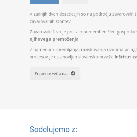
V zadnjih dveh desetletjih so na področju zavarovalni
zavarovalnih storitev.
Zavarovalništvo je postalo pomemben člen gospodarstv
njihovega premoženja
.
Z namenom spremljanja, raziskovanja oziroma prilagaj
procesov je ustanovljen slovensko-hrvaški
Inštitut z
Preberite več o nas
Sodelujemo z: