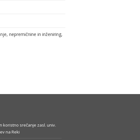
e, nepremičnine in inženiring,
in koristno srečanje zasl. univ.
ev na Reki