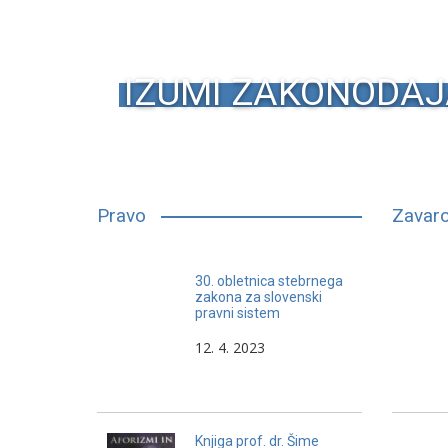
IZUMI ZAKONODAJ
Pravo
Zavaro
Čim je človek starejši, vse bolj in
30. obletnica stebrnega
večkrat poskuša s prstom
zakona za slovenski
pravni sistem
pokazati na svoje zasluge iz
preteklosti.
12. 4. 2023
Knjiga prof. dr. Šime