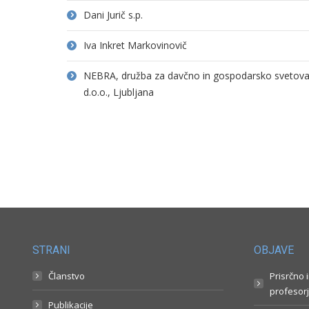
Dani Jurič s.p.
Iva Inkret Markovinovič
NEBRA, družba za davčno in gospodarsko svetovanj
d.o.o., Ljubljana
STRANI
OBJAVE
Članstvo
Prisrčno 
profesorj
Publikacije