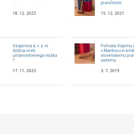
…
pravičnosti
globaliziranega sveta in del
našega dejanskega življenja. V
18. 12. 2023
15. 12. 2021
Sloveniji obstoja, zavestno ali
nezavestno, strah od tujcev,
zlasti če prihajajo iz držav bivše
Jugoslavije.
Vzajemna d. v. z. ni
Pohvala Višjemu 
dolžna vrniti
v Mariboru in kriti
ustanovitvenega vložka
slovenskemu pr
?
sistemu
17. 11. 2023
3. 7. 2019