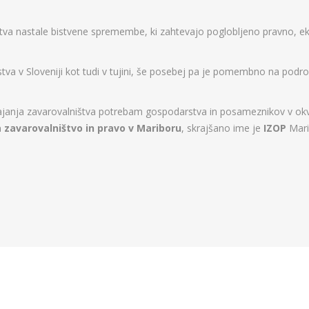
štva nastale bistvene spremembe, ki zahtevajo poglobljeno pravno, e
a v Sloveniji kot tudi v tujini, še posebej pa je pomembno na podr
anja zavarovalništva potrebam gospodarstva in posameznikov v okviri
a zavarovalništvo in pravo v Mariboru
, skrajšano ime je
IZOP
Mari