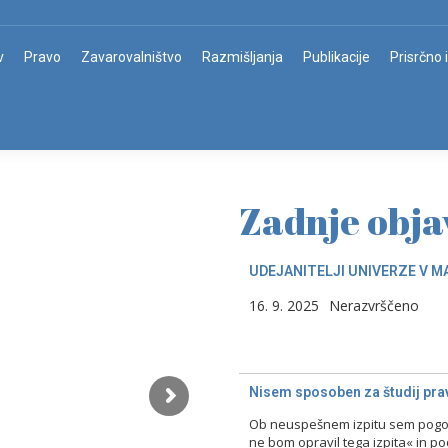
v
Pravo
Zavarovalništvo
Razmišljanja
Publikacije
Prisrčno 
Zadnje obja
UDEJANITELJI UNIVERZE V M
16. 9. 2025
Nerazvrščeno
Nisem sposoben za študij prav
Ob neuspešnem izpitu sem pogost
ne bom opravil tega izpita« in p