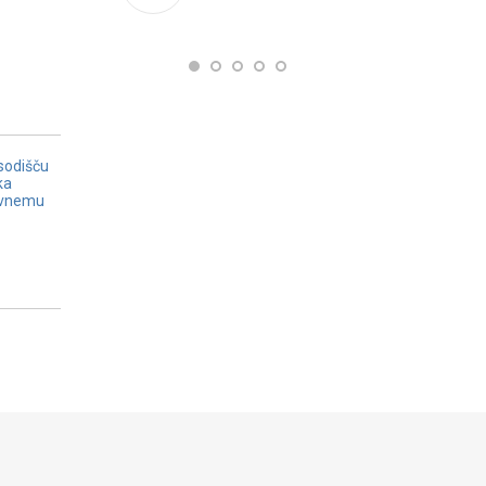
sodišču
ka
avnemu