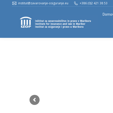
institut@zavarovanje-osiguranje.eu
+386 (0)2 421 38 53
Domo