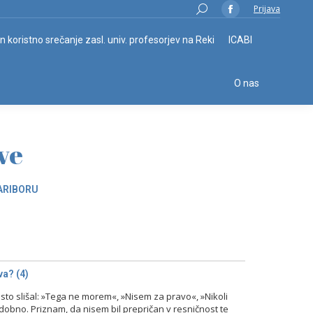
Search:
Prijava
Facebook
page
in koristno srečanje zasl. univ. profesorjev na Reki
ICABI
opens
in
O nas
new
window
ve
ARIBORU
a? (4)
o slišal: »Tega ne morem«, »Nisem za pravo«, »Nikoli
odobno. Priznam, da nisem bil prepričan v resničnost te