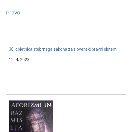
bilo, glede na njihove sposobnosti, interese in druge lastnosti,
primerno vpisati in nadaljevati študij. Mnogim…
Pravo
13. 2. 2024
Nerazvrščeno
30. obletnica stebrnega zakona za slovenski pravni sistem
12. 4. 2023