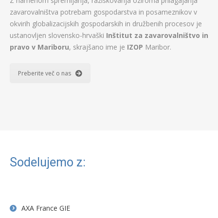
Z namenom spremljanja, raziskovanja oziroma prilagajanja
zavarovalništva potrebam gospodarstva in posameznikov v
okvirih globalizacijskih gospodarskih in družbenih procesov je
ustanovljen slovensko-hrvaški
Inštitut za zavarovalništvo in
pravo v Mariboru
, skrajšano ime je
IZOP
Maribor.
Preberite več o nas
Sodelujemo z:
AXA France GIE