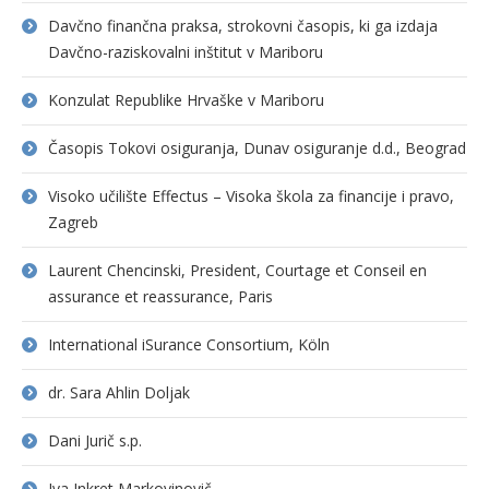
Davčno finančna praksa, strokovni časopis, ki ga izdaja
Davčno-raziskovalni inštitut v Mariboru
Konzulat Republike Hrvaške v Mariboru
Časopis Tokovi osiguranja, Dunav osiguranje d.d., Beograd
Visoko učilište Effectus – Visoka škola za financije i pravo,
Zagreb
Laurent Chencinski, President, Courtage et Conseil en
assurance et reassurance, Paris
International iSurance Consortium, Köln
dr. Sara Ahlin Doljak
Dani Jurič s.p.
Iva Inkret Markovinovič