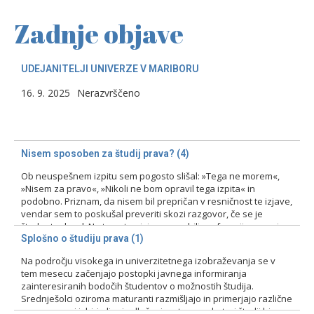
Zadnje objave
UDEJANITELJI UNIVERZE V MARIBORU
16. 9. 2025
Nerazvrščeno
Nisem sposoben za študij prava? (4)
Ob neuspešnem izpitu sem pogosto slišal: »Tega ne morem«,
»Nisem za pravo«, »Nikoli ne bom opravil tega izpita« in
podobno. Priznam, da nisem bil prepričan v resničnost te izjave,
vendar sem to poskušal preveriti skozi razgovor, če se je
študent odzval. Na tovrstne izjave smo bili profesorji pozorni
zlasti pri prvih izpitih, kajti ni bila…
Splošno o študiju prava (1)
Na področju visokega in univerzitetnega izobraževanja se v
15. 2. 2024
Nerazvrščeno
tem mesecu začenjajo postopki javnega informiranja
zainteresiranih bodočih študentov o možnostih študija.
Srednješolci oziroma maturanti razmišljajo in primerjajo različne
programe pri izbiri ali pri odločanju o tem, na kateri študij bi se