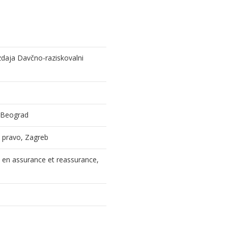
izdaja Davčno-raziskovalni
, Beograd
 i pravo, Zagreb
l en assurance et reassurance,