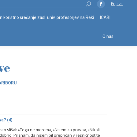
Search:
Prijava
Facebook
page
in koristno srečanje zasl. univ. profesorjev na Reki
ICABI
opens
in
O nas
new
window
ve
ARIBORU
a? (4)
o slišal: »Tega ne morem«, »Nisem za pravo«, »Nikoli
odobno. Priznam, da nisem bil prepričan v resničnost te