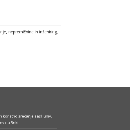
e, nepremičnine in inženiring,
in koristno srečanje zasl. univ.
ev na Reki