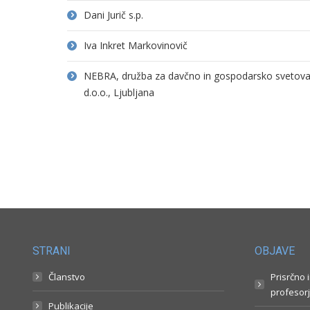
Dani Jurič s.p.
Iva Inkret Markovinovič
NEBRA, družba za davčno in gospodarsko svetovanj
d.o.o., Ljubljana
STRANI
OBJAVE
Članstvo
Prisrčno 
profesorj
Publikacije