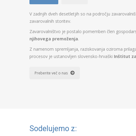
V zadnjih dveh desetletjih so na področju zavarovalni
zavarovalnih storitev.
Zavarovalništvo je postalo pomemben člen gospodarstv
njihovega premoženja
.
Z namenom spremljanja, raziskovanja oziroma prilagaj
procesov je ustanovljen slovensko-hrvaški
Inštitut z
Preberite več o nas
Sodelujemo z: