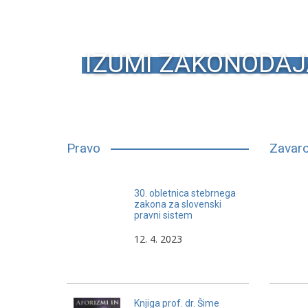
IZUMI ZAKONODAJ
Pravo
Zavaro
Dobri pravniki s svojim načinom
30. obletnica stebrnega
poklicnega delovanja
zakona za slovenski
pravni sistem
dokazujejo, da cilj poklicnega
delovanja pravnika ni nujno
12. 4. 2023
delovanje proti sočloveku.
Knjiga prof. dr. Šime