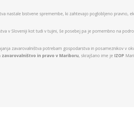
štva nastale bistvene spremembe, ki zahtevajo poglobljeno pravno, e
a v Sloveniji kot tudi v tujini, še posebej pa je pomembno na podr
anja zavarovalništva potrebam gospodarstva in posameznikov v okviri
a zavarovalništvo in pravo v Mariboru
, skrajšano ime je
IZOP
Mari