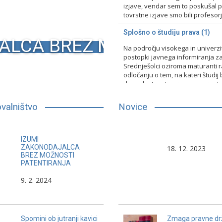
izjave, vendar sem to poskušal pr
tovrstne izjave smo bili profesorji 
15. 2. 2024
Nerazvrščeno
Splošno o študiju prava (1)
ALCA BREZ MOŽNOSTI PA
Na področju visokega in univerz
postopki javnega informiranja za
Srednješolci oziroma maturanti raz
odločanju o tem, na kateri študij 
druge lastnosti, primerno vpisati
13. 2. 2024
Nerazvrščeno
valništvo
Novice
Nekateri pravniki, večina politikov
V sodstvu je vedno nek
IZUMI
in manjši del zavarovalnih
nevarnost. Če ta ni zak
ZAKONODAJALCA
18. 12. 2023
BREZ MOŽNOSTI
zastopnikov, se po svojem
potem so sodniki.
PATENTIRANJA
načinu poklicnega dela nevarno
9. 2. 2024
približujejo nosilcem kulture laži.
Henri Bord
Spomini ob jutranji kavici
Zmaga pravne dr