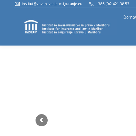
institut@zavarovanje-osiguranje.eu
+386 (0)2 421 38 53
Domo