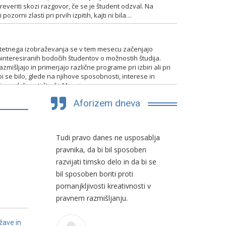
everiti skozi razgovor, če se je študent odzval. Na
pozorni zlasti pri prvih izpitih, kajti ni bila…
TENTIRANJA
itetnega izobraževanja se v tem mesecu začenjajo
interesiranih bodočih študentov o možnostih študija.
mišljajo in primerjajo različne programe pri izbiri ali pri
bi se bilo, glede na njihove sposobnosti, interese in
 in nadaljevati študij. Mnogim…
Aforizem dneva
a
Tudi pravo danes ne usposablja
Prva genera
on sam,
pravnika, da bi bil sposoben
preživi celo
razvijati timsko delo in da bi se
nostalgiji
bil sposoben boriti proti
Pripadniki 
pomanjkljivosti kreativnosti v
skupnosti v
eaux
pravnem razmišljanju.
Slovencev, 
njimi. Migr
pojav, tem
žave in