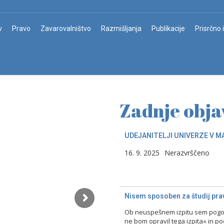
v
Pravo
Zavarovalništvo
Razmišljanja
Publikacije
Prisrčno 
Zadnje obja
UDEJANITELJI UNIVERZE V M
16. 9. 2025
Nerazvrščeno
Nisem sposoben za študij prav
Ob neuspešnem izpitu sem pogost
ne bom opravil tega izpita« in p