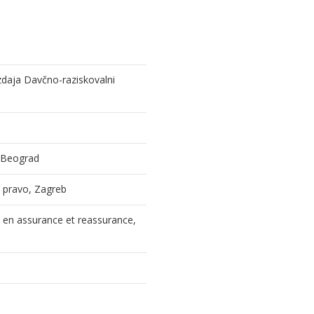
izdaja Davčno-raziskovalni
, Beograd
 i pravo, Zagreb
l en assurance et reassurance,