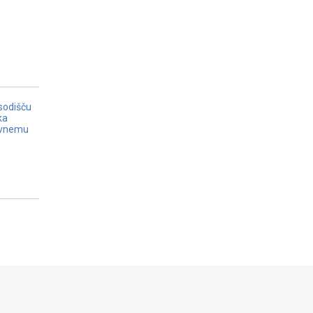
sodišču
ka
avnemu