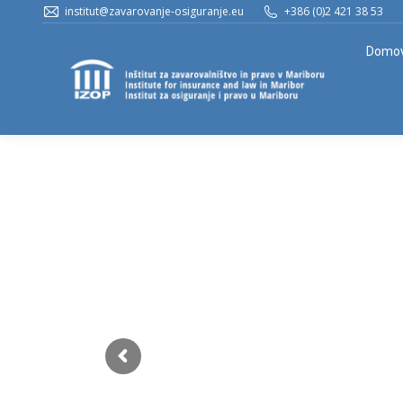
institut@zavarovanje-osiguranje.eu
+386 (0)2 421 38 53
Domo