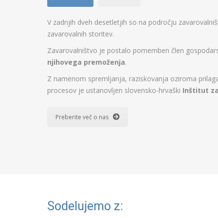
V zadnjih dveh desetletjih so na področju zavarovalni
zavarovalnih storitev.
Zavarovalništvo je postalo pomemben člen gospodarstv
njihovega premoženja
.
Z namenom spremljanja, raziskovanja oziroma prilagaj
procesov je ustanovljen slovensko-hrvaški
Inštitut z
Preberite več o nas
Sodelujemo z: