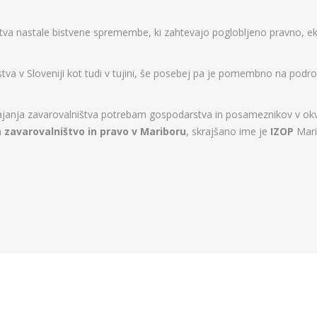
štva nastale bistvene spremembe, ki zahtevajo poglobljeno pravno, e
a v Sloveniji kot tudi v tujini, še posebej pa je pomembno na podr
anja zavarovalništva potrebam gospodarstva in posameznikov v okviri
a zavarovalništvo in pravo v Mariboru
, skrajšano ime je
IZOP
Mari