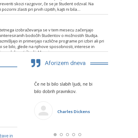
everiti skozi razgovor, če se je študent odzval. Na
pozorni zlasti pri prvih izpitih, kajti ni bila…
TENTIRANJA
itetnega izobraževanja se v tem mesecu začenjajo
interesiranih bodočih študentov o možnostih študija.
mišljajo in primerjajo različne programe pri izbiri ali pri
bi se bilo, glede na njihove sposobnosti, interese in
 in nadaljevati študij. Mnogim…
Aforizem dneva
 politikov
Če ne bi bilo slabih ljudi, ne bi
Dokazovati
ih
bilo dobrih pravnikov.
pomenilo pr
jem
tudi motim
 nevarno
Charles Dickens
ture laži.
žave in