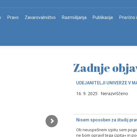
v
Pravo
Zavarovalništvo
Razmišljanja
Publikacije
Prisrčno 
Zadnje obja
UDEJANITELJI UNIVERZE V M
16. 9. 2025
Nerazvrščeno
Nisem sposoben za študij prav
Ob neuspešnem izpitu sem pogost
ne bom opravil tega izpita« in p