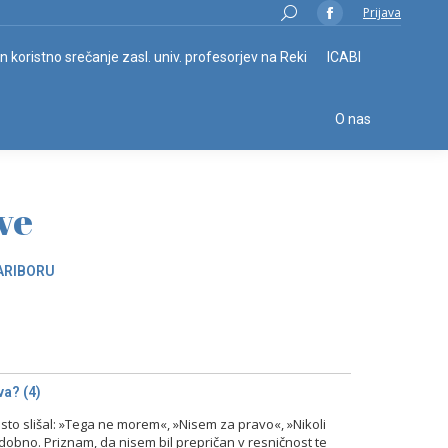
Search:
Prijava
Facebook
page
in koristno srečanje zasl. univ. profesorjev na Reki
ICABI
opens
in
O nas
new
window
ve
ARIBORU
a? (4)
o slišal: »Tega ne morem«, »Nisem za pravo«, »Nikoli
odobno. Priznam, da nisem bil prepričan v resničnost te