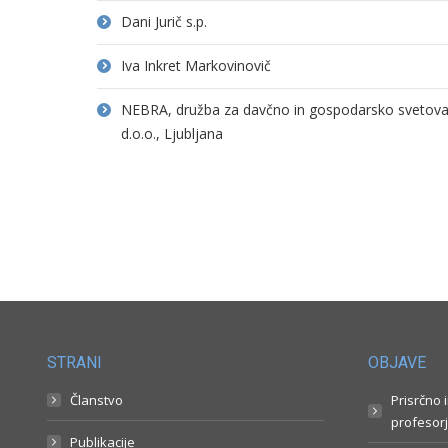
Dani Jurič s.p.
Iva Inkret Markovinovič
NEBRA, družba za davčno in gospodarsko svetovanj
d.o.o., Ljubljana
STRANI
OBJAVE
Članstvo
Prisrčno 
profesorj
Publikacije