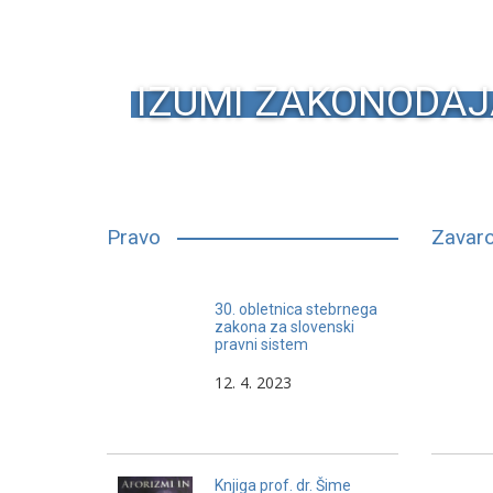
IZUMI ZAKONODAJ
Pravo
Zavaro
Pravniki pri svojem poklicnem
30. obletnica stebrnega
delu pozabljajo, da tudi pravniki
zakona za slovenski
pravni sistem
delajo vedno dvakrat napake.
12. 4. 2023
Knjiga prof. dr. Šime