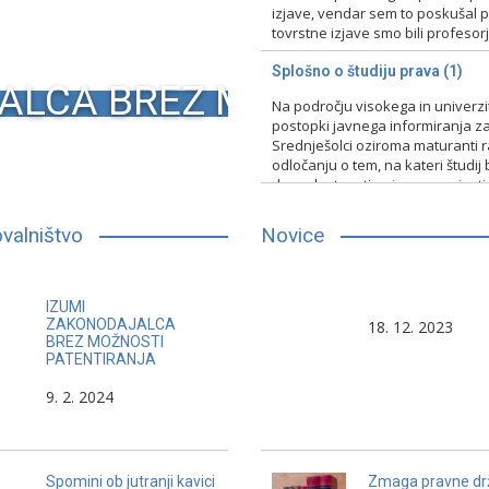
izjave, vendar sem to poskušal pr
tovrstne izjave smo bili profesorji 
15. 2. 2024
Nerazvrščeno
Splošno o študiju prava (1)
ALCA BREZ MOŽNOSTI PA
Na področju visokega in univerz
postopki javnega informiranja za
Srednješolci oziroma maturanti raz
odločanju o tem, na kateri študij 
druge lastnosti, primerno vpisati
13. 2. 2024
Nerazvrščeno
valništvo
Novice
Čim je človek starejši, vse bolj in
Nekateri pravniki, večina
IZUMI
večkrat poskuša s prstom
in manjši del zavarovaln
ZAKONODAJALCA
18. 12. 2023
BREZ MOŽNOSTI
pokazati na svoje zasluge iz
zastopnikov, se po svo
PATENTIRANJA
preteklosti.
načinu poklicnega dela
9. 2. 2024
približujejo nosilcem kul
Spomini ob jutranji kavici
Zmaga pravne dr