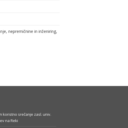
e, nepremičnine in inženiring,
in koristno srečanje zasl. univ.
ev na Reki