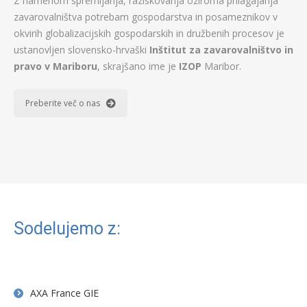
Z namenom spremljanja, raziskovanja oziroma prilagajanja
zavarovalništva potrebam gospodarstva in posameznikov v
okvirih globalizacijskih gospodarskih in družbenih procesov je
ustanovljen slovensko-hrvaški
Inštitut za zavarovalništvo in
pravo v Mariboru
, skrajšano ime je
IZOP
Maribor.
Preberite več o nas
Sodelujemo z:
AXA France GIE