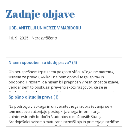
Zadnje objave
UDEJANITELJI UNIVERZE V MARIBORU
16. 9. 2025
Nerazvrščeno
Nisem sposoben za študij prava? (4)
Ob neuspešnem izpitu sem pogosto slišal: »Tega ne morem«,
»Nisem za pravo«, »Nikoli ne bom opravil tega izpita« in
podobno. Priznam, da nisem bil prepričan v resničnost te izjave,
vendar sem to poskušal preveriti skozi razgovor, če se je
študent odzval. Na tovrstne izjave smo bili profesorji pozorni
zlasti pri prvih izpitih, kajti ni bila…
Splošno o študiju prava (1)
Na področju visokega in univerzitetnega izobraževanja se v
15. 2. 2024
Nerazvrščeno
tem mesecu začenjajo postopki javnega informiranja
zainteresiranih bodočih študentov o možnostih študija.
Srednješolci oziroma maturanti razmišljajo in primerjajo različne
programe pri izbiri ali pri odločanju o tem, na kateri študij bi se