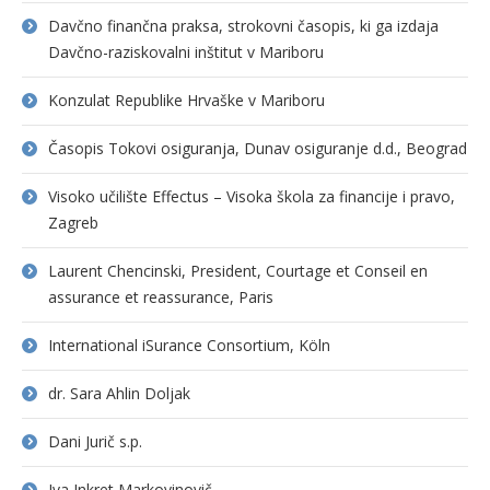
Davčno finančna praksa, strokovni časopis, ki ga izdaja
Davčno-raziskovalni inštitut v Mariboru
Konzulat Republike Hrvaške v Mariboru
Časopis Tokovi osiguranja, Dunav osiguranje d.d., Beograd
Visoko učilište Effectus – Visoka škola za financije i pravo,
Zagreb
Laurent Chencinski, President, Courtage et Conseil en
assurance et reassurance, Paris
International iSurance Consortium, Köln
dr. Sara Ahlin Doljak
Dani Jurič s.p.
Iva Inkret Markovinovič