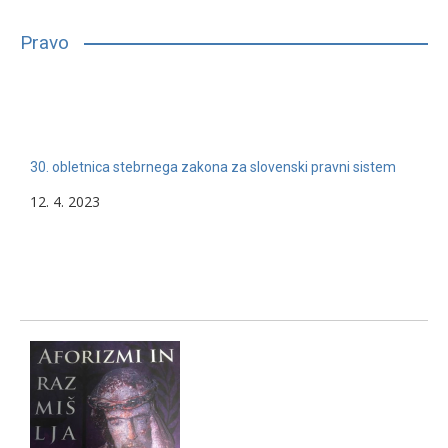
bilo, glede na njihove sposobnosti, interese in druge lastnosti,
primerno vpisati in nadaljevati študij. Mnogim…
Pravo
13. 2. 2024
Nerazvrščeno
30. obletnica stebrnega zakona za slovenski pravni sistem
12. 4. 2023