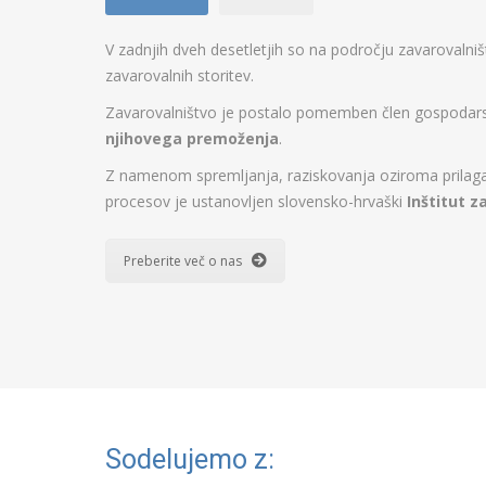
V zadnjih dveh desetletjih so na področju zavarovalni
zavarovalnih storitev.
Zavarovalništvo je postalo pomemben člen gospodarstv
njihovega premoženja
.
Z namenom spremljanja, raziskovanja oziroma prilagaj
procesov je ustanovljen slovensko-hrvaški
Inštitut z
Preberite več o nas
Sodelujemo z: