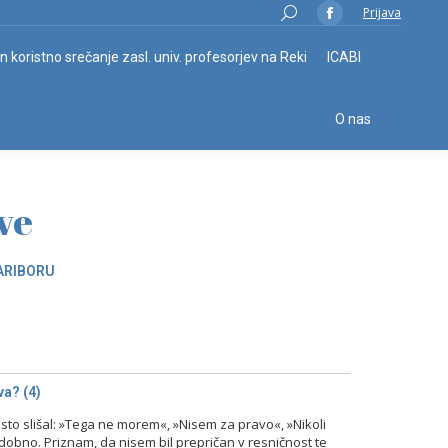
Search:
Prijava
Facebook
page
in koristno srečanje zasl. univ. profesorjev na Reki
ICABI
opens
in
O nas
new
window
ve
ARIBORU
a? (4)
o slišal: »Tega ne morem«, »Nisem za pravo«, »Nikoli
odobno. Priznam, da nisem bil prepričan v resničnost te