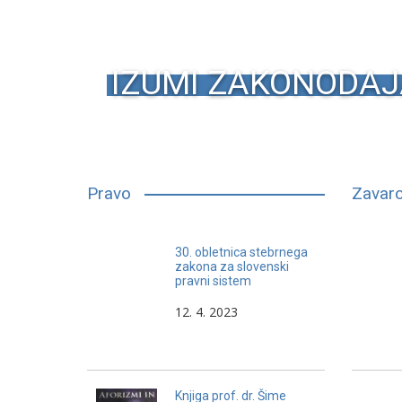
IZUMI ZAKONODAJ
Pravo
Zavaro
Čim je človek starejši, vse bolj in
30. obletnica stebrnega
večkrat poskuša s prstom
zakona za slovenski
pravni sistem
pokazati na svoje zasluge iz
preteklosti.
12. 4. 2023
Knjiga prof. dr. Šime