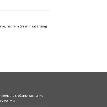
e, nepremičnine in inženiring,
in koristno srečanje zasl. univ.
ev na Reki