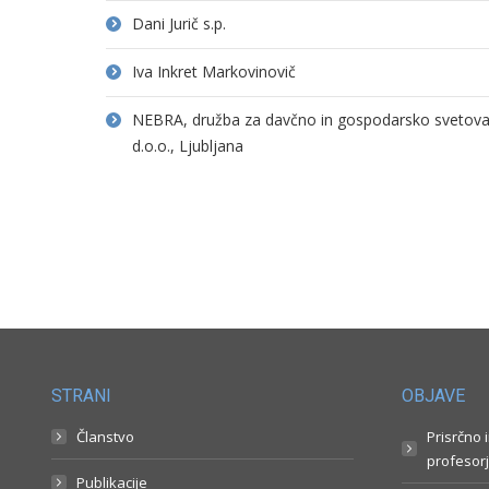
Dani Jurič s.p.
Iva Inkret Markovinovič
NEBRA, družba za davčno in gospodarsko svetovanj
d.o.o., Ljubljana
STRANI
OBJAVE
Članstvo
Prisrčno 
profesorj
Publikacije