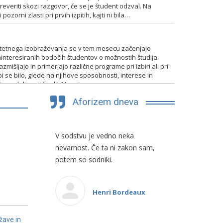
everiti skozi razgovor, če se je študent odzval. Na
pozorni zlasti pri prvih izpitih, kajti ni bila…
TENTIRANJA
itetnega izobraževanja se v tem mesecu začenjajo
interesiranih bodočih študentov o možnostih študija.
mišljajo in primerjajo različne programe pri izbiri ali pri
bi se bilo, glede na njihove sposobnosti, interese in
 in nadaljevati študij. Mnogim…
Aforizem dneva
a pojma,
V sodstvu je vedno neka
Slovenski p
upaj.
nevarnost. Če ta ni zakon sam,
sposoben, 
potem so sodniki.
in ploden d
pravnimi si
o
idej, ki so i
Henri Bordeaux
ne pa viri 
žave in