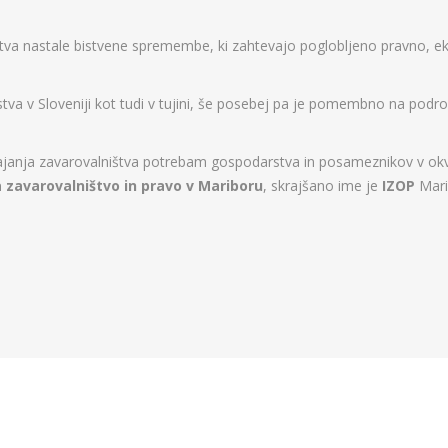
štva nastale bistvene spremembe, ki zahtevajo poglobljeno pravno, e
a v Sloveniji kot tudi v tujini, še posebej pa je pomembno na podr
anja zavarovalništva potrebam gospodarstva in posameznikov v okviri
a zavarovalništvo in pravo v Mariboru
, skrajšano ime je
IZOP
Mari