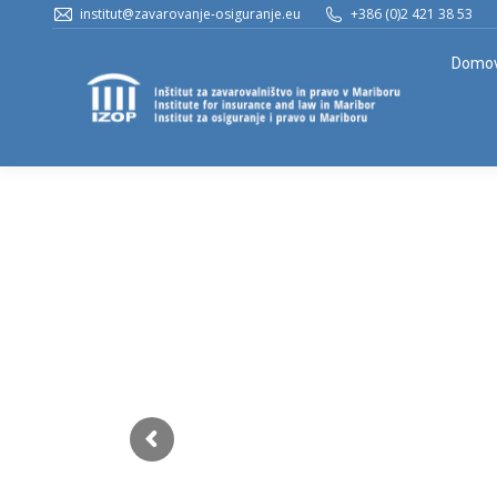
institut@zavarovanje-osiguranje.eu
+386 (0)2 421 38 53
Domo