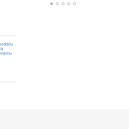
sodišču
ka
avnemu