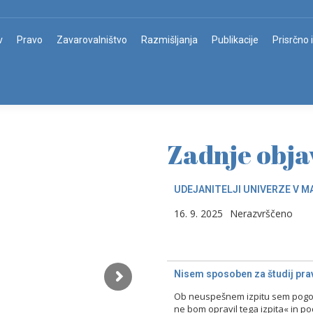
v
Pravo
Zavarovalništvo
Razmišljanja
Publikacije
Prisrčno 
Zadnje obja
UDEJANITELJI UNIVERZE V M
16. 9. 2025
Nerazvrščeno
Nisem sposoben za študij prav
Ob neuspešnem izpitu sem pogost
ne bom opravil tega izpita« in p