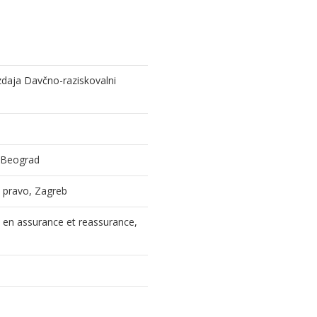
izdaja Davčno-raziskovalni
, Beograd
 i pravo, Zagreb
l en assurance et reassurance,