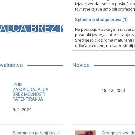
izjave, vendar sem to poskušal pr
tovrstne izjave smo bili profesorji 
15. 2. 2024
Nerazvrščeno
Splošno o študiju prava (1)
ALCA BREZ MOŽNOSTI PA
Na področju visokega in univerz
postopki javnega informiranja za
Srednješolci oziroma maturanti raz
odločanju o tem, na kateri študij 
druge lastnosti, primerno vpisati
13. 2. 2024
Nerazvrščeno
valništvo
Novice
Pravnik pogosto pri svojem delu
Pravo in interes sta dv
IZUMI
skuša vzbuditi medijsko
ki pogosto ne gresta sk
ZAKONODAJALCA
18. 12. 2023
BREZ MOŽNOSTI
pozornost, da se ne bi javnost
PATENTIRANJA
ukvarjala s problemi pravičnosti v
Frano Supil
9. 2. 2024
medčloveških odnosih.
Spomini ob jutranji kavici
Zmaga pravne dr