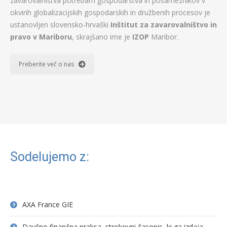
zavarovalništva potrebam gospodarstva in posameznikov v
okvirih globalizacijskih gospodarskih in družbenih procesov je
ustanovljen slovensko-hrvaški
Inštitut za zavarovalništvo in
pravo v Mariboru
, skrajšano ime je
IZOP
Maribor.
Preberite več o nas
Sodelujemo z:
AXA France GIE
Davčno finančna praksa, strokovni časopis, ki ga izdaja