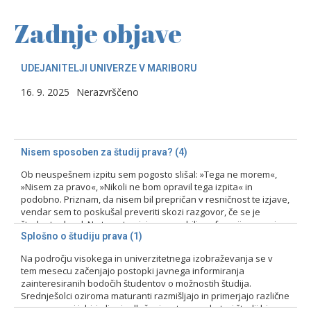
Zadnje objave
UDEJANITELJI UNIVERZE V MARIBORU
16. 9. 2025
Nerazvrščeno
Nisem sposoben za študij prava? (4)
Ob neuspešnem izpitu sem pogosto slišal: »Tega ne morem«,
»Nisem za pravo«, »Nikoli ne bom opravil tega izpita« in
podobno. Priznam, da nisem bil prepričan v resničnost te izjave,
vendar sem to poskušal preveriti skozi razgovor, če se je
študent odzval. Na tovrstne izjave smo bili profesorji pozorni
zlasti pri prvih izpitih, kajti ni bila…
Splošno o študiju prava (1)
Na področju visokega in univerzitetnega izobraževanja se v
15. 2. 2024
Nerazvrščeno
tem mesecu začenjajo postopki javnega informiranja
zainteresiranih bodočih študentov o možnostih študija.
Srednješolci oziroma maturanti razmišljajo in primerjajo različne
programe pri izbiri ali pri odločanju o tem, na kateri študij bi se