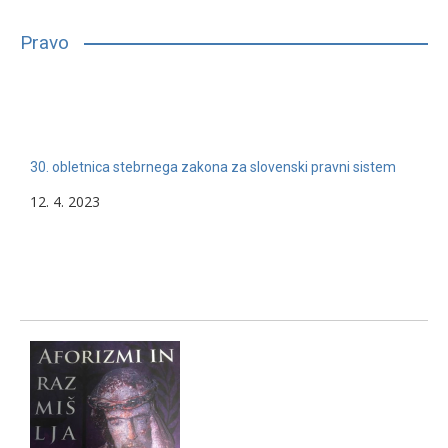
bilo, glede na njihove sposobnosti, interese in druge lastnosti,
primerno vpisati in nadaljevati študij. Mnogim…
Pravo
13. 2. 2024
Nerazvrščeno
30. obletnica stebrnega zakona za slovenski pravni sistem
12. 4. 2023