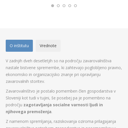
O inštitutu
Vrednote
V zadnjih dveh desetletjih so na področju zavarovalništva
nastale bistvene spremembe, ki zahtevajo poglobljeno pravno,
ekonomsko in organizacijsko znanje pri opravljanju
zavarovalnih storitev.
Zavarovalništvo je postalo pomemben člen gospodarstva v
Sloveniji kot tudi v tujini, še posebej pa je pomembno na
področju
zagotavljanja socialne varnosti ljudi in
njihovega premoženja
.
Z namenom spremljanja, raziskovanja oziroma prilagajanja